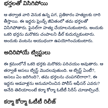
భర్తలతో విసిగిపోయి
ఆ తర్వాత వారి వెనుక ఉన్న పగ, ప్రతికారం హత్యలకు దారి
తీస్తాయి. ఈ ఇద్దరు ఫ్రెండ్స్ జీవితంలో తమ భర్తలతో
విసిగిపోతారు. ఫైనల్‌గా హత్య చేయాలనుకుంటారు. అందుకు
ఒకరి భర్తను మరొకరు చంపాలని డీల్ కుదుర్చుకుంటారు.
అందుకు వంటను ఆయుధంగా ఉపయోగించుకుంటారు.
అదిరిపోయే ట్విస్టులు
ఈ క్రమంలోనే ఒకరి భర్తకు మరొకరు పరిచయం అవుతారు. ఆ
తర్వాతే అసలు ట్విస్ట్ మొదలవుతుంది. ఆ ట్విస్ట్ ఏంటీ?,
అసలు ఏం జరిగింది?, తమ భర్తలను చంపగలిగారా?, ఈ
ఇద్దరు ఆడవాళ్లను అనుమానించిన పోలీస్ ఆఫీసర్ ఎవరు?
అనేది తెలియాలంటే కర్మా కోర్మా ఓటీటీ సిరీస్ చూడాల్సిందే.
కర్మా కోర్మా ఓటీటీ రిలీజ్