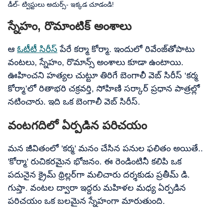
డీల్- ట్విస్టులు అదుర్స్- ఇక్కడ చూడండి!
స్నేహం, రొమాంటిక్ అంశాలు
ఆ
ఓటీటీ సిరీస్
పేరే కర్మా కోర్మా. ఇందులో రివేంజ్‌తోపాటు
వంటలు, స్నేహం, రొమాన్స్ అంశాలు కూడా ఉంటాయి.
ఊహించని హత్యల చుట్టూ తిరిగే బెంగాలీ వెబ్ సిరీస్ ‘కర్మ
కోర్మా’లో రితాభరి చక్రవర్తి, సోహిణి సర్కార్ ప్రధాన పాత్రల్లో
నటించారు. ఇది ఒక బెంగాలీ వెబ్ సిరీస్.
వంటగదిలో ఏర్పడిన పరిచయం
మన జీవితంలో 'కర్మ' మనం చేసిన పనుల ఫలితం అయితే..
'కోర్మా' రుచికరమైన భోజనం. ఈ రెండింటినీ కలిపి ఒక
పదునైన క్రైమ్ థ్రిల్లర్‌గా మలిచారు దర్శకుడు ప్రతీమ్ డి.
గుప్తా. వంటల ద్వారా ఇద్దరు మహిళల మధ్య ఏర్పడిన
పరిచయం ఒక బలమైన స్నేహంగా మారుతుంది.