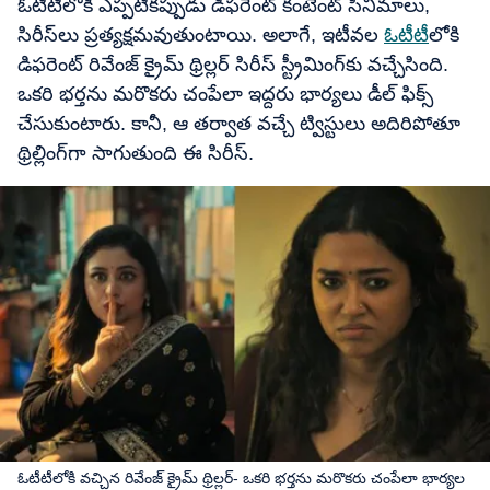
ఓటీటీలోకి ఎప్పటికప్పుడు డిఫరెంట్ కంటెంట్ సినిమాలు,
సిరీస్‌లు ప్రత్యక్షమవుతుంటాయి. అలాగే, ఇటీవల
ఓటీటీ
లోకి
డిఫరెంట్ రివేంజ్ క్రైమ్ థ్రిల్లర్ సిరీస్ స్ట్రీమింగ్‌కు వచ్చేసింది.
ఒకరి భర్తను మరొకరు చంపేలా ఇద్దరు భార్యలు డీల్ ఫిక్స్
చేసుకుంటారు. కానీ, ఆ తర్వాత వచ్చే ట్విస్టులు అదిరిపోతూ
థ్రిల్లింగ్‌గా సాగుతుంది ఈ సిరీస్.
ఓటీటీలోకి వచ్చిన రివేంజ్ క్రైమ్ థ్రిల్లర్- ఒకరి భర్తను మరొకరు చంపేలా భార్యల