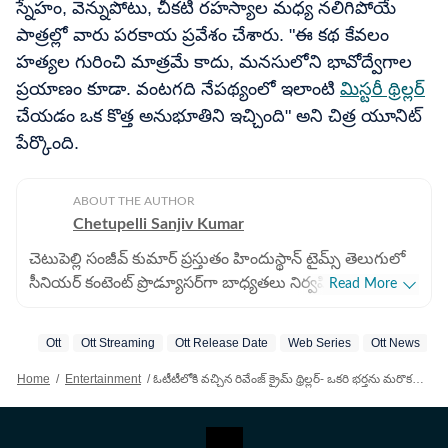
స్నేహం, వెన్నుపోటు, చీకటి రహస్యాల మధ్య నలిగిపోయే
పాత్రల్లో వారు పరకాయ ప్రవేశం చేశారు. "ఈ కథ కేవలం
హత్యల గురించి మాత్రమే కాదు, మనసులోని భావోద్వేగాల
ప్రయాణం కూడా. వంటగది నేపథ్యంలో ఇలాంటి
మిస్టరీ థ్రిల్లర్
చేయడం ఒక కొత్త అనుభూతిని ఇచ్చింది" అని చిత్ర యూనిట్
పేర్కొంది.
ABOUT THE AUTHOR
Chetupelli Sanjiv Kumar
చెటుపెల్లి సంజీవ్ కుమార్ ప్రస్తుతం హిందుస్థాన్ టైమ్స్ తెలుగులో
సీనియర్ కంటెంట్ ప్రొడ్యూసర్‌గా బాధ్యతలు నిర్వహిస్తున్నారు.
Read More
డిజిటల్ మీడియా రంగంలో ఆయనకు 8 ఏళ్ల అనుభవం ఉంది.
ముఖ్యంగా సినిమా వార్తలు, మూవీ రివ్యూలు, ఓటీటీ కంటెంట్,
Ott
Ott Streaming
Ott Release Date
Web Series
Ott News
సీరియల్స్, బుల్లితెరకు సంబంధించిన న్యూస్ అందించడంలో
ఆయనది ప్రత్యేక శైలి. సమాచారాన్ని పాఠకులకు ప్రభావవంతంగా
Home
/
Entertainment
/
ఓటీటీలోకి వచ్చిన రివేంజ్ క్రైమ్ థ్రిల్లర్- ఒకరి భర్తను మరొకరు చంపేలా భార్యల డీల్- ట్విస్టులు అదుర్స్- ఇక్కడ చూడండి!
చేరవేయడంలో ఆయన ఎప్పుడూ ముందుంటారు. డిజిటల్
మీడియా వేగంగా మారుతున్న తరుణంలో, పాఠకుల