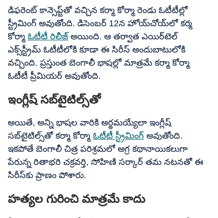
డిఫరెంట్ కాన్సెప్ట్‌తో వచ్చిన కర్మా కోర్మా రెండు ఓటీటీల్లో
స్ట్రీమింగ్ అవుతోంది. డిసెంబర్ 12న హోయ్‌చోయ్‌లో కర్మ
కోర్మా
ఓటీటీ రిలీజ్
అయింది. ఆ తర్వాత ఎయిర్‌టెల్
ఎక్స్‌స్ట్రీమ్ ఓటీటీలోకి కూడా ఈ సిరీస్ అందుబాటులోకి
వచ్చింది. ప్రస్తుంత బెంగాలీ భాషల్లో మాత్రమే కర్మా కోర్మా
ఓటీటీ ప్రీమియర్ అవుతోంది.
ఇంగ్లీష్ సబ్‌టైటిల్స్‌తో
అయితే, అన్ని భాషల వారికి అర్థమయ్యేలా ఇంగ్లీష్
సబ్‌టైటిల్స్‌తో కర్మా కోర్మా
ఓటీటీ స్ట్రీమింగ్
అవుతోంది.
ఇకపోతే బెంగాలీ చిత్ర పరిశ్రమలో అగ్ర కథానాయికలుగా
పేరున్న రితాభరి చక్రవర్తి, సోహిణి సర్కార్ తమ నటనతో ఈ
సిరీస్‌కు ప్రాణం పోశారు.
హత్యల గురించి మాత్రమే కాదు