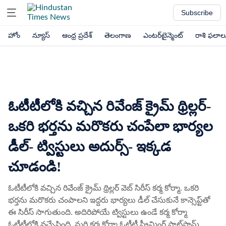
Subscribe
హోం
న్యూస్
ఆంధ్ర ప్రదేశ్
తెలంగాణ
ఎంటర్‌టైన్మెంట్
రాశి ఫలాల
ఓటీటీలోకి వచ్చిన రివేంజ్ క్రైమ్ థ్రిల్లర్-
ఒకరి భర్తను మరొకరు చంపేలా భార్యల
డీల్- ట్విస్టులు అదుర్స్- ఇక్కడ
చూడండి!
ఓటీటీలోకి వచ్చిన రివేంజ్ క్రైమ్ థ్రిల్లర్ వెబ్ సిరీస్ కర్మ కోర్మా. ఒకరి
భర్తను మరొకరు చంపాలని ఇద్దరు భార్యలు డీల్ చేసుకునే కాన్సెప్ట్‌తో
ఈ సిరీస్ సాగుతుంది. అదిరిపోయే ట్విస్టులు ఉండే కర్మ కోర్మా
ఓటీటీలోకి వచ్చేసింది. మరి కర్మ కోర్మా ఓటీటీ స్ట్రీమింగ్ ప్లాట్‌ఫామ్