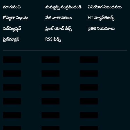
ఎంటర్‌టైన్‌మెంట్, స్పోర్ట్స్ సెక్షన్స్‌కు సంబంధించిన కథనాలను
మా గురించి
మమ్మల్ని సంప్రదించండి
వినియోగ నిబంధనలు
అందిస్తున్నారు. ప్రతి కథనాన్ని లోతుగా విశ్లేషించి పాఠకులకు
సులభంగా అర్థమయ్యేలా అందించడం సంజీవ్ కుమార్ శైలి.
గోప్యతా విధానం
నేటి వాతావరణం
HT న్యూస్‌లెటర్స్
సబ్‌స్క్రిప్షన్
ప్రింట్ యాడ్ రేట్స్
నైతిక నియమాలు
సైట్‌మ్యాప్
RSS ఫీడ్స్