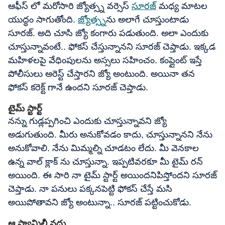
ఆఫీస్ లో మరోసారి జ్యోత్స్న వర్సెస్
సూరజ్
మధ్య మాటల
యుద్ధం సాగుతోంది.
జ్యోత్స్న
ను అలాగే చూస్తుంటాడు
సూరజ్. అది చూసి జ్యో కంగారు పడుతుంది. అలా ఎందుకు
చూస్తున్నావంటే.. ఫోకస్ చేస్తున్నానని సూరజ్ చెప్తాడు. ఇక్కడ
మహిళలపై వేధింపులను అస్సలు సహించం. కంప్లైంట్ ఇస్తే
పోలీసులు అరెస్ట్ చేస్తారని జ్యో అంటుంది. అయినా తన
ఫోకస్ కరెక్ట్ గానే ఉందని సూరజ్ చెప్తాడు.
టైమ్ స్టార్ట్
నన్ను గుడ్లప్పగించి ఎందుకు చూస్తున్నావని జ్యో
అడుగుతుంది. మీరు అనుకోవడం కాదు, చూస్తున్నానని నేను
అనుకోవాలి. నేను మిమ్మల్ని చూడటం లేదు. మీ వెనకాల
ఉన్న వాల్ క్లాక్ ను చూస్తున్నా. ఇప్పటివరకూ మీ టైమ్ రన్
అయింది. ఈ సారి నా టైమ్ స్టార్ట్ అయిందనిపిస్తోందని సూరజ్
చెప్తాడు. నా పనులు పక్కనపెట్టి ఫోకస్ చేస్తే మసి
అయిపోతావని జ్యో అంటున్నా.. సూరజ్ పట్టించుకోడు.
ఆ ఫ్యామిలీ వద్దు