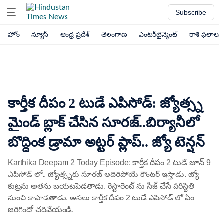
Subscribe
హోం
న్యూస్
ఆంధ్ర ప్రదేశ్
తెలంగాణ
ఎంటర్‌టైన్మెంట్
రాశి ఫలాల
కార్తీక దీపం 2 టుడే ఎపిసోడ్: జ్యోత్స్న
మైండ్ బ్లాక్ చేసిన సూరజ్..బిర్యానీలో
బొద్దింక డ్రామా అట్టర్ ప్లాప్.. జ్యో టెన్షన్
Karthika Deepam 2 Today Episode: కార్తీక దీపం 2 టుడే జూన్ 9
ఎపిసోడ్ లో.. జ్యోత్స్నకు సూరజ్ అదిరిపోయే కౌంటర్ ఇస్తాడు. జ్యో
కుట్రను అతను బయటపెడతాడు. రెస్టారెంట్ ను సీజ్ చేసే పరిస్థితి
నుంచి కాపాడతాడు. అసలు కార్తీక దీపం 2 టుడే ఎపిసోడ్ లో ఏం
జరిగిందో చదివేయండి.