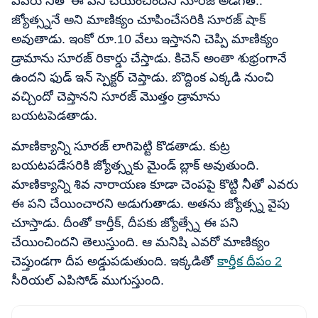
ఎవరు నీతో ఈ పని చేయించిందని సూరజ్ అడిగితే..
జ్యోత్స్ననే అని మాణిక్యం చూపించేసరికి సూరజ్ షాక్
అవుతాడు. ఇంకో రూ.10 వేలు ఇస్తానని చెప్పి మాణిక్యం
డ్రామాను సూరజ్ రికార్డు చేస్తాడు. కిచెన్ అంతా శుభ్రంగానే
ఉందని ఫుడ్ ఇన్ స్పెక్టర్ చెప్తాడు. బొద్దింక ఎక్కడి నుంచి
వచ్చిందో చెప్తానని సూరజ్ మొత్తం డ్రామాను
బయటపెడతాడు.
మాణిక్యాన్ని సూరజ్ లాగిపెట్టి కొడతాడు. కుట్ర
బయటపడేసరికి జ్యోత్స్నకు మైండ్ బ్లాక్ అవుతుంది.
మాణిక్యాన్ని శివ నారాయణ కూడా చెంపపై కొట్టి నీతో ఎవరు
ఈ పని చేయించారని అడుగుతాడు. అతను జ్యోత్స్న వైపు
చూస్తాడు. దీంతో కార్తీక్, దీపకు జ్యోత్స్నే ఈ పని
చేయించిందని తెలుస్తుంది. ఆ మనిషి ఎవరో మాణిక్యం
చెప్తుండగా దీప అడ్డుపడుతుంది. ఇక్కడితో
కార్తీక దీపం 2
సీరియల్ ఎపిసోడ్ ముగుస్తుంది.