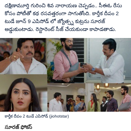
దక్షిణామూర్తి గురించి శివ నారాయణ చెప్పడం.. సీఈఓ రేసు
కోసం పోటీతో కథ రసవత్తరంగా సాగుతోంది. కార్తీక దీపం 2
టుడే జూన్ 9 ఎపిసోడ్ లో జ్యోత్స్న కుట్రను సూరజ్
అడ్డుకుంటాడు. రెస్టారెంట్ సీజ్ చేయకుండా కాపాడతాడు.
కార్తీక దీపం 2 టుడే ఎపిసోడ్ (jiohotstar)
సూరజ్ ఫోకస్