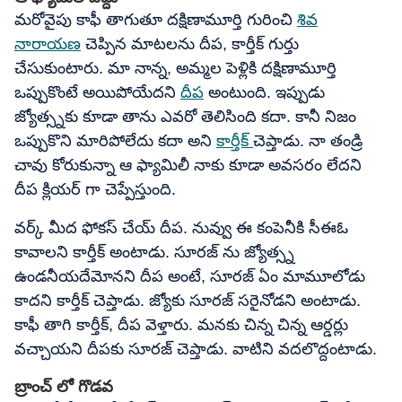
మరోవైపు కాఫీ తాగుతూ దక్షిణామూర్తి గురించి
శివ
నారాయణ
చెప్పిన మాటలను దీప, కార్తీక్ గుర్తు
చేసుకుంటారు. మా నాన్న, అమ్మల పెళ్లికి దక్షిణామూర్తి
ఒప్పుకొంటే అయిపోయేదని
దీప
అంటుంది. ఇప్పుడు
జ్యోత్స్నకు కూడా తాను ఎవరో తెలిసింది కదా. కానీ నిజం
ఒప్పుకొని మారిపోలేదు కదా అని
కార్తీక్
చెప్తాడు. నా తండ్రి
చావు కోరుకున్నా ఆ ఫ్యామిలీ నాకు కూడా అవసరం లేదని
దీప క్లియర్ గా చెప్పేస్తుంది.
వర్క్ మీద ఫోకస్ చేయ్ దీప. నువ్వు ఈ కంపెనీకి సీఈఓ
కావాలని కార్తీక్ అంటాడు. సూరజ్ ను జ్యోత్స్న
ఉండనీయదేమోనని దీప అంటే, సూరజ్ ఏం మామూలోడు
కాదని కార్తీక్ చెప్తాడు. జ్యోకు సూరజ్ సరైనోడని అంటాడు.
కాఫీ తాగి కార్తీక్, దీప వెళ్తారు. మనకు చిన్న చిన్న ఆర్డర్లు
వచ్చాయని దీపకు సూరజ్ చెప్తాడు. వాటిని వదలొద్దంటాడు.
బ్రాంచ్ లో గొడవ