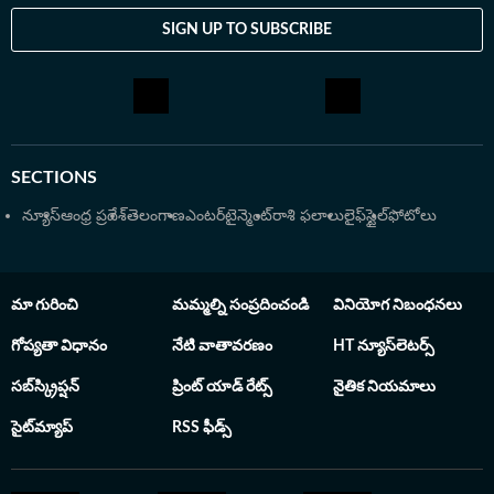
వార్తలను, మూవీ రివ్యూలను, ఓటీటీ విషయాలను, క్రికెట్
SIGN UP TO SUBSCRIBE
సమాచారాన్ని, క్రీడా సంగతులను పాఠకులకు అందిస్తున్నారు.
SECTIONS
న్యూస్
ఆంధ్ర ప్రదేశ్
తెలంగాణ
ఎంటర్‌టైన్మెంట్
రాశి ఫలాలు
లైఫ్‌స్టైల్
ఫోటోలు
మా గురించి
మమ్మల్ని సంప్రదించండి
వినియోగ నిబంధనలు
గోప్యతా విధానం
నేటి వాతావరణం
HT న్యూస్‌లెటర్స్
సబ్‌స్క్రిప్షన్
ప్రింట్ యాడ్ రేట్స్
నైతిక నియమాలు
సైట్‌మ్యాప్
RSS ఫీడ్స్