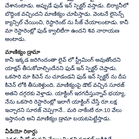
చేశానంటాడు. అప్పుడే ఫుడ్ ఇన్ స్పెక్టర్ వస్తాడు. బిర్యానీలో
బొద్దింక వచ్చిందని మాణిక్యం చూపిస్తాడు. వెంటనే లైసెన్స్
క్యాన్సిల్ చేయించి, రెస్టారెంట్ ను సీజ్ చేయాలంటాడు. కానీ
మా రెస్టారెంట్లో ఫుడ్ క్వాలిటీగా ఉందని శివ నారాయణ
అంటాడు.
మాణిక్యం డ్రామా
కానీ ఇక్కడ జరిగిందంతా లైవ్ లో స్ట్రీమింగ్ అవుతోందని
యాక్షన్ తీసుకోవాల్సిందేనని ఫుడ్ ఇన్ స్పెక్టర్ చెప్తాడు.
ఒకసారి మా కిచెన్ ను చూడండని ఫుడ్ ఇన్ స్పెక్టర్ ను దీప
కిచెన్ లోకి తీసుకెళ్తుంది. మాణిక్యంపై డౌట్ వచ్చిన సూరజ్
అతని దగ్గరకు వెళ్తాడు. యాక్టింగ్ ఇరగదీస్తున్నావ్ భయ్యా,
నేను ఒకసారి రెస్టారెంట్లో ఇలాగే యాక్టింగ్ చేస్తే రూ.లక్ష
ఇచ్చారని సూరజ్ చెప్పగానే.. మరి నాకేంటి రూ.10 వేలు
ఇస్తానంది అని మాణిక్యం డ్రామా బయటపెట్టేస్తాడు.
వీడియో రికార్డు