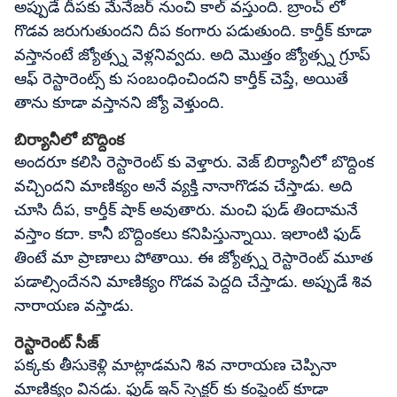
అప్పుడే దీపకు మేనేజర్ నుంచి కాల్ వస్తుంది. బ్రాంచ్ లో
గొడవ జరుగుతుందని దీప కంగారు పడుతుంది. కార్తీక్ కూడా
వస్తానంటే జ్యోత్స్న వెళ్లనివ్వదు. అది మొత్తం జ్యోత్స్న గ్రూప్
ఆఫ్ రెస్టారెంట్స్ కు సంబంధించిందని కార్తీక్ చెప్తే, అయితే
తాను కూడా వస్తానని జ్యో వెళ్తుంది.
బిర్యానీలో బొద్దింక
అందరూ కలిసి రెస్టారెంట్ కు వెళ్తారు. వెజ్ బిర్యానీలో బొద్దింక
వచ్చిందని మాణిక్యం అనే వ్యక్తి నానాగొడవ చేస్తాడు. అది
చూసి దీప, కార్తీక్ షాక్ అవుతారు. మంచి ఫుడ్ తిందామనే
వస్తాం కదా. కానీ బొద్దింకలు కనిపిస్తున్నాయి. ఇలాంటి ఫుడ్
తింటే మా ప్రాణాలు పోతాయి. ఈ జ్యోత్స్న రెస్టారెంట్ మూత
పడాల్సిందేనని మాణిక్యం గొడవ పెద్దది చేస్తాడు. అప్పుడే శివ
నారాయణ వస్తాడు.
రెస్టారెంట్ సీజ్
పక్కకు తీసుకెళ్లి మాట్లాడమని శివ నారాయణ చెప్పినా
మాణిక్యం వినడు. ఫుడ్ ఇన్ స్పెక్టర్ కు కంప్లైంట్ కూడా