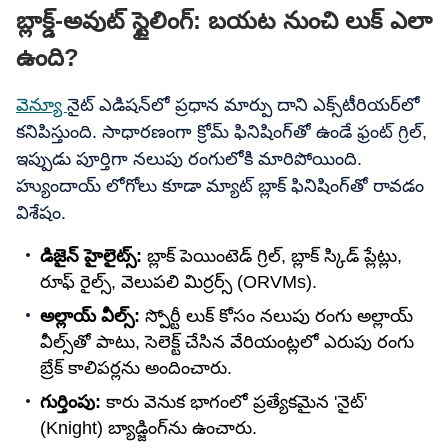
బ్లాక్డ్-అవుట్ స్టైలింగ్: బయట నుంచి లుక్ ఎలా
ఉంది?
వెన్యూ
నైట్ ఎడిషన్‌లో ప్రధాన మార్పు దాని ఎక్స్‌టీరియర్‌లో
కనిపిస్తుంది. సాధారణంగా క్రోమ్ ఫినిషింగ్‌తో ఉండే ఫ్రంట్ గ్రిల్,
ఇప్పుడు పూర్తిగా నలుపు రంగులోకి మారిపోయింది.
హ్యుందాయ్ లోగోలు కూడా మ్యాట్ బ్లాక్ ఫినిషింగ్‌తో రావడం
విశేషం.
డిజైన్ హైలైట్స్:
బ్లాక్ పెయింటెడ్ గ్రిల్, బ్లాక్ స్కిడ్ ప్లేట్లు,
రూఫ్ రైల్స్, వెలుపలి మిర్రర్స్ (ORVMs).
అల్లాయ్ వీల్స్:
స్పోర్టీ లుక్ కోసం నలుపు రంగు అల్లాయ్
వీల్స్‌తో పాటు, సెలెక్ట్ చేసిన వేరియంట్లలో ఎరుపు రంగు
బ్రేక్ కాలిపర్లను అందించారు.
గుర్తింపు:
కారు వెనుక భాగంలో ప్రత్యేకమైన 'నైట్'
(Knight) బ్యాడ్జింగ్‌ను ఉంచారు.