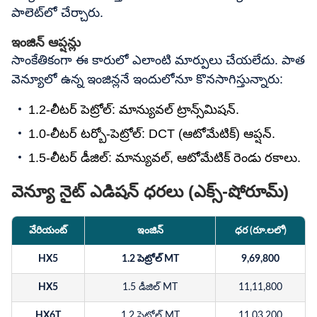
పాలెట్‌లో చేర్చారు.
ఇంజిన్ ఆప్షన్లు
సాంకేతికంగా ఈ కారులో ఎలాంటి మార్పులు చేయలేదు. పాత
వెన్యూలో ఉన్న ఇంజిన్లనే ఇందులోనూ కొనసాగిస్తున్నారు:
1.2-లీటర్ పెట్రోల్: మాన్యువల్ ట్రాన్స్‌మిషన్.
1.0-లీటర్ టర్బో-పెట్రోల్: DCT (ఆటోమేటిక్) ఆప్షన్.
1.5-లీటర్ డీజిల్: మాన్యువల్, ఆటోమేటిక్ రెండు రకాలు.
వెన్యూ నైట్ ఎడిషన్ ధరలు (ఎక్స్-షోరూమ్)
వేరియంట్
ఇంజిన్
ధర (రూ.లలో)
HX5
1.2 పెట్రోల్ MT
9,69,800
HX5
1.5 డీజిల్ MT
11,11,800
HX6T
1.2 పెట్రోల్ MT
11,03,200