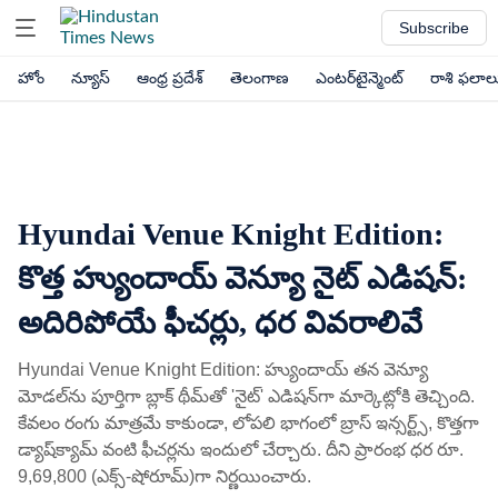
Subscribe
హోం
న్యూస్
ఆంధ్ర ప్రదేశ్
తెలంగాణ
ఎంటర్‌టైన్మెంట్
రాశి ఫలాల
Hyundai Venue Knight Edition:
కొత్త హ్యుందాయ్ వెన్యూ నైట్ ఎడిషన్:
అదిరిపోయే ఫీచర్లు, ధర వివరాలివే
Hyundai Venue Knight Edition: హ్యుందాయ్ తన వెన్యూ
మోడల్‌ను పూర్తిగా బ్లాక్ థీమ్‌తో 'నైట్' ఎడిషన్‌గా మార్కెట్లోకి తెచ్చింది.
కేవలం రంగు మాత్రమే కాకుండా, లోపలి భాగంలో బ్రాస్ ఇన్సర్ట్స్, కొత్తగా
డ్యాష్‌క్యామ్ వంటి ఫీచర్లను ఇందులో చేర్చారు. దీని ప్రారంభ ధర రూ.
9,69,800 (ఎక్స్-షోరూమ్)గా నిర్ణయించారు.