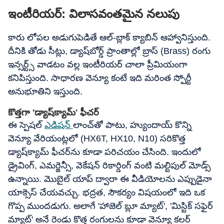
ఇంటీరియర్: విలాసవంతమైన నలుపు
కారు లోపల అడుగుపెడితే ఆల్-బ్లాక్ క్యాబిన్ ఆహ్వానిస్తుంది.
దీనికి తోడు సీట్లు, డ్యాష్‌బోర్డ్ ప్రాంతాల్లో బ్రాస్ (Brass) రంగు
ఇన్సర్ట్స్ వాడటం వల్ల ఇంటీరియర్ చాలా ప్రీమియంగా
కనిపిస్తుంది. సాధారణ వెన్యూ కంటే ఇది మరింత స్పోర్టీ
అనుభూతిని ఇస్తుంది.
కొత్తగా 'డ్యాష్‌క్యామ్' ఫీచర్
ఈ స్పెషల్
ఎడిషన్
లాంచ్‌తో పాటు, హ్యుందాయ్ కొన్ని
వెన్యూ వేరియంట్లలో (HX6T, HX10, N10) సరికొత్త
డ్యాష్‌క్యామ్ ఫీచర్‌ను కూడా పరిచయం చేసింది. ఇందులో
డ్రైవింగ్, ఎమర్జెన్సీ, వెకేషన్ రికార్డింగ్ వంటి మల్టిపుల్ మోడ్స్
ఉన్నాయి. మొబైల్ యాప్ ద్వారా ఈ వీడియోలను ఎప్పుడైనా
యాక్సెస్ చేయవచ్చు. భద్రత, సౌకర్యం విషయంలో ఇది ఒక
గొప్ప ముందడుగు. అలాగే 'హాజెల్ బ్లూ మ్యాట్', 'మిస్టిక్ సఫైర్
మ్యాట్' అనే రెండు కొత్త రంగులను కూడా వెన్యూ కలర్