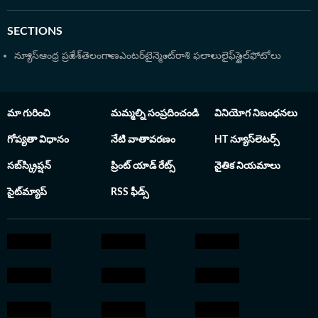
బిజినెస్, స్టాక్ మార్కెట్, టెక్నాలజీ, ఆటోమొబైల్ రంగాలపై
నిశితమైన విశ్లేషణలు అందిస్తున్నారు. హిందుస్తాన్ టైమ్స్ నుంచి
SECTIONS
రెండుసార్లు Digi Journo పురస్కారం పొందారు. కమ్యూనికేషన్
అండ్ జర్నలిజంలో పీజీ (MCJ) పట్టా పొందిన వీరు, కామర్స్
న్యూస్
ఆంధ్ర ప్రదేశ్
తెలంగాణ
ఎంటర్‌టైన్మెంట్
రాశి ఫలాలు
లైఫ్‌స్టైల్
ఫోటోలు
(B.Com) నేపథ్యం కలిగి ఉండటం వల్ల ఆర్థిక అంశాలను సరళంగా
వివరించడంలో సిద్ధహస్తులు. ప్రజా సమస్యలపై పోరాటం,
విధానపరమైన మార్పులకు కారణమైన వీరి రిపోర్టింగ్ శైలి తెలుగు
మా గురించి
మమ్మల్ని సంప్రదించండి
వినియోగ నిబంధనలు
జర్నలిజంలో వీరికి ఒక ప్రత్యేక గుర్తింపును తెచ్చిపెట్టింది. 2001లో
సీ ఛానెల్ అనే కేబుల్ టీవీలో చేరి కెరీర్ ప్రారంభించి హైదరాబాద్
గోప్యతా విధానం
నేటి వాతావరణం
HT న్యూస్‌లెటర్స్
నగర ఆర్థిక, సామాజిక రంగాలపై కథనాలతో పాటు సినిమా
సబ్‌స్క్రిప్షన్
ప్రింట్ యాడ్ రేట్స్
నైతిక నియమాలు
వార్తలను కూడా అందించారు.
సైట్‌మ్యాప్
RSS ఫీడ్స్