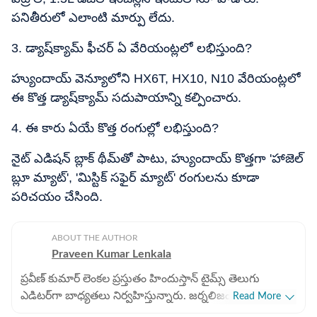
పనితీరులో ఎలాంటి మార్పు లేదు.
3. డ్యాష్‌క్యామ్ ఫీచర్ ఏ వేరియంట్లలో లభిస్తుంది?
హ్యుందాయ్ వెన్యూలోని HX6T, HX10, N10 వేరియంట్లలో
ఈ కొత్త డ్యాష్‌క్యామ్ సదుపాయాన్ని కల్పించారు.
4. ఈ కారు ఏయే కొత్త రంగుల్లో లభిస్తుంది?
నైట్ ఎడిషన్ బ్లాక్ థీమ్‌తో పాటు, హ్యుందాయ్ కొత్తగా 'హాజెల్
బ్లూ మ్యాట్', 'మిస్టిక్ సఫైర్ మ్యాట్' రంగులను కూడా
పరిచయం చేసింది.
ABOUT THE AUTHOR
Praveen Kumar Lenkala
ప్రవీణ్ కుమార్ లెంకల ప్రస్తుతం హిందుస్తాన్ టైమ్స్ తెలుగు
ఎడిటర్‌గా బాధ్యతలు నిర్వహిస్తున్నారు. జర్నలిజంలో 25 ఏళ్ల
Read More
సుదీర్ఘ అనుభవం కలిగిన వీరు, గతంలో సాక్షి దినపత్రికలో ఢిల్లీ