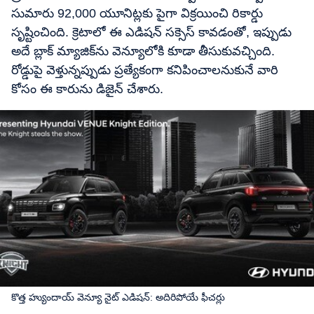
సుమారు 92,000 యూనిట్లకు పైగా విక్రయించి రికార్డు
సృష్టించింది. క్రెటాలో ఈ ఎడిషన్ సక్సెస్ కావడంతో, ఇప్పుడు
అదే బ్లాక్ మ్యాజిక్‌ను వెన్యూలోకి కూడా తీసుకువచ్చింది.
రోడ్డుపై వెళ్తున్నప్పుడు ప్రత్యేకంగా కనిపించాలనుకునే వారి
కోసం ఈ కారును డిజైన్ చేశారు.
కొత్త హ్యుందాయ్ వెన్యూ నైట్ ఎడిషన్: అదిరిపోయే ఫీచర్లు