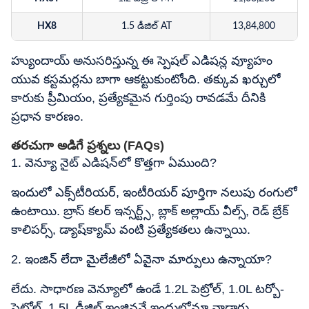
HX8
1.5 డీజిల్ AT
13,84,800
HX10
1.0 టర్బో పెట్రోల్ DCT
14,79,000
హ్యుందాయ్ అనుసరిస్తున్న ఈ స్పెషల్ ఎడిషన్ల వ్యూహం
యువ కస్టమర్లను బాగా ఆకట్టుకుంటోంది. తక్కువ ఖర్చులో
కారుకు ప్రీమియం, ప్రత్యేకమైన గుర్తింపు రావడమే దీనికి
ప్రధాన కారణం.
తరచుగా అడిగే ప్రశ్నలు (FAQs)
1. వెన్యూ నైట్ ఎడిషన్‌లో కొత్తగా ఏముంది?
ఇందులో ఎక్స్‌టీరియర్, ఇంటీరియర్ పూర్తిగా నలుపు రంగులో
ఉంటాయి. బ్రాస్ కలర్ ఇన్సర్ట్స్, బ్లాక్ అల్లాయ్ వీల్స్, రెడ్ బ్రేక్
కాలిపర్స్, డ్యాష్‌క్యామ్ వంటి ప్రత్యేకతలు ఉన్నాయి.
2. ఇంజిన్ లేదా మైలేజీలో ఏవైనా మార్పులు ఉన్నాయా?
లేదు. సాధారణ వెన్యూలో ఉండే 1.2L పెట్రోల్, 1.0L టర్బో-
పెట్రోల్, 1.5L డీజిల్ ఇంజిన్లనే ఇందులోనూ వాడారు.