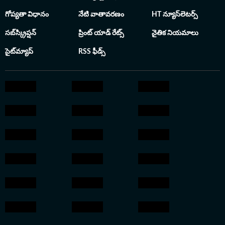
గోప్యతా విధానం
నేటి వాతావరణం
HT న్యూస్‌లెటర్స్
సబ్‌స్క్రిప్షన్
ప్రింట్ యాడ్ రేట్స్
నైతిక నియమాలు
సైట్‌మ్యాప్
RSS ఫీడ్స్