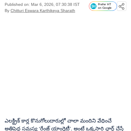
Published on: Mar 6, 2026, 07:30:38 IST
Prefer HT
on Google
By
Chitturi Eswara Karthikeya Sharath
ఎలక్ట్రిక్ కార్ల కొనుగోలుదారుల్లో చాలా మందిని వేధించే
అతిపెద్ద సమస్య ‘రేంజ్ యాంగ్జైటీ’. అంటే ఒక్కసారి ఛార్జ్ చేస్తే