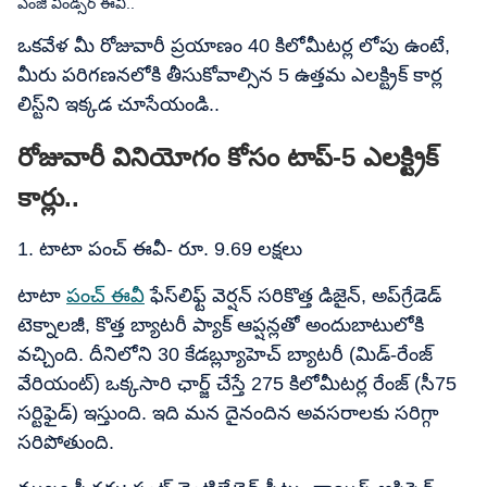
ఎంజీ విండ్సర్​ ఈవీ..
ఒకవేళ మీ రోజువారీ ప్రయాణం 40 కిలోమీటర్ల లోపు ఉంటే,
మీరు పరిగణనలోకి తీసుకోవాల్సిన 5 ఉత్తమ ఎలక్ట్రిక్ కార్ల
లిస్ట్​ని ఇక్కడ చూసేయండి..
రోజువారీ వినియోగం కోసం టాప్​-5 ఎలక్ట్రిక్​
కార్లు..
1. టాటా పంచ్ ఈవీ- రూ. 9.69 లక్షలు
టాటా
పంచ్ ఈవీ
ఫేస్‌లిఫ్ట్ వెర్షన్ సరికొత్త డిజైన్, అప్‌గ్రేడెడ్
టెక్నాలజీ, కొత్త బ్యాటరీ ప్యాక్ ఆప్షన్లతో అందుబాటులోకి
వచ్చింది. దీనిలోని 30 కేడబ్ల్యూహెచ్​ బ్యాటరీ (మిడ్-రేంజ్
వేరియంట్) ఒక్కసారి ఛార్జ్ చేస్తే 275 కిలోమీటర్ల రేంజ్ (సీ75
సర్టిఫైడ్) ఇస్తుంది. ఇది మన దైనందిన అవసరాలకు సరిగ్గా
సరిపోతుంది.