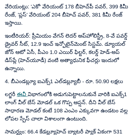
వేరియంట్లు: 'ఎకో' వేరియంట్ 178 బీహెచ్​పీ పవర్, 399 కిమీ
రేంజ్, 'ప్లస్' వేరియంట్ 204 బీహెచ్​ పవర్, 381 కిమీ రేంజ్
ఇస్తాయి.
ఇంటీరియర్: ప్రీమియం వేగన్ లెదర్ అప్​హోలిస్ట్రీ, 8-వే పవర్డ్
డ్రైవర్ సీట్, 12.9 ఇంచ్​ ఇన్ఫోటైన్‌మెంట్ సిస్టమ్. డ్యూయల్
జోన్ ఆటో ఏసీ, పీఎం 1.0 ఎయిర్ ఫిల్టర్, కలర్డ్ హెడ్-అప్
డిస్‌ప్లే (హెచ్​యూడీ) వంటి అత్యాధునిక ఫీచర్లు ఇందులో
ఉన్నాయి.
4. బీఎండబ్ల్యూ ఐఎక్స్​1 ఎల్​డబ్ల్యూబీ - రూ. 50.90 లక్షలు
లగ్జరీ
ఈవీ
విభాగంలోకి అడుగుపెట్టాలనుకునే వారికి ఐఎక్స్​1
లాంగ్ వీల్ బేస్ మోడల్ ఒక గొప్ప ఆప్షన్. దీని వీల్ బేస్
సాధారణ మోడల్ కంటే 108 ఎంఎం ఎక్కువగా ఉండటం వల్ల
లోపల స్పేస్​ చాలా విశాలంగా ఉంటుంది.
సామర్థ్యం: 66.4 కేడబ్ల్యూహెచ్​ బ్యాటరీ ప్యాక్ ఏకంగా 531