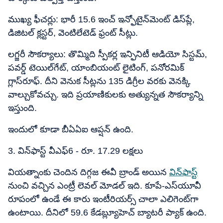
ముఖ్య ఫీచర్లు: భారీ 15.6 ఇంచ్​ ఇన్ఫోటైన్‌మెంట్ డిస్‌ప్లే,
డిజిటల్ క్లస్టర్, వెంటిలేటెడ్ ఫ్రంట్ సీట్లు.
లగ్జరీ సౌకర్యాలు: తొమ్మిది స్పీకర్ల ఇన్ఫినిటీ ఆడియో సిస్టమ్,
పవర్డ్ టెయిల్‌గేట్, యాంబియంట్ లైటింగ్, పనోరమిక్
గ్లాస్‌రూఫ్. దీని వెనుక సీట్లను 135 డిగ్రీల వరకు వెనక్కి
వాల్చుకోవచ్చు. ఇది ప్రయాణికులకు అత్యున్నత సౌకర్యాన్ని
ఇస్తుంది.
ఇందులో కూడా బీఏఏఐ ఆప్షన్​ ఉంది.
3. విన్‌ఫాస్ట్ వీఎఫ్​6 - రూ. 17.29 లక్షలు
వియత్నాంకు చెందిన దిగ్గజ ఈవీ బ్రాండ్ అయిన
విన్‌ఫాస్ట్
నుంచి వచ్చిన ఎంట్రీ లెవల్ మోడల్ ఇది. కూపే-ఎస్​యూవీ
రూపంలో ఉండే ఈ కారు ఇంటీరియర్స్ చాలా ఎలిగెంట్‌గా
ఉంటాయి. దీనిలో 59.6 కేడబ్ల్యూహెచ్​ బ్యాటరీ ప్యాక్ ఉంది.