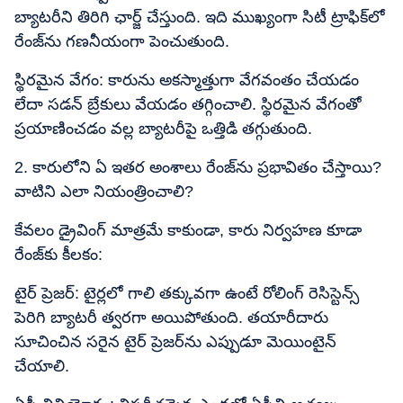
బ్యాటరీని తిరిగి ఛార్జ్ చేస్తుంది. ఇది ముఖ్యంగా సిటీ ట్రాఫిక్‌లో
రేంజ్‌ను గణనీయంగా పెంచుతుంది.
స్థిరమైన వేగం: కారును అకస్మాత్తుగా వేగవంతం చేయడం
లేదా సడన్ బ్రేకులు వేయడం తగ్గించాలి. స్థిరమైన వేగంతో
ప్రయాణించడం వల్ల బ్యాటరీపై ఒత్తిడి తగ్గుతుంది.
2. కారులోని ఏ ఇతర అంశాలు రేంజ్‌ను ప్రభావితం చేస్తాయి?
వాటిని ఎలా నియంత్రించాలి?
కేవలం డ్రైవింగ్ మాత్రమే కాకుండా, కారు నిర్వహణ కూడా
రేంజ్‌కు కీలకం:
టైర్ ప్రెజర్: టైర్లలో గాలి తక్కువగా ఉంటే రోలింగ్ రెసిస్టెన్స్
పెరిగి బ్యాటరీ త్వరగా అయిపోతుంది. తయారీదారు
సూచించిన సరైన టైర్ ప్రెజర్‌ను ఎప్పుడూ మెయింటైన్
చేయాలి.