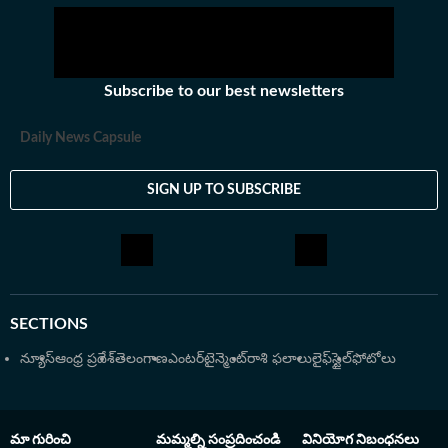
కథలు చెప్పడం, రాయడంపై ఇష్టంతో ఈ రంగాన్ని ఎంచుకున్నారు.
తన ఆర్టికల్స్​తో ఇప్పుడు ప్రజలకు చేరువవుతున్నారు.
Subscribe to our best newsletters
Daily News Capsule
SIGN UP TO SUBSCRIBE
SECTIONS
న్యూస్
ఆంధ్ర ప్రదేశ్
తెలంగాణ
ఎంటర్‌టైన్మెంట్
రాశి ఫలాలు
లైఫ్‌స్టైల్
ఫోటోలు
మా గురించి
మమ్మల్ని సంప్రదించండి
వినియోగ నిబంధనలు