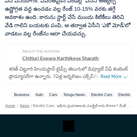
ఏసీ వినియోగం: విపరీతమైన ఎండల్లో ఏసీని అత్యల్ప
ఉష్ణోగ్రత వద్ద ఉంచడం వల్ల రేంజ్ 10-15% వరకు తగ్గే
అవకాశం ఉంది. కారును స్టార్ట్ చేసే ముందు కిటికీలు తెరిచి
వేడి గాలిని బయటకు పంపి, ఆ తర్వాత ఏసీని 'ఎకో మోడ్'లో
వాడటం వల్ల రేంజ్‌ను ఆదా చేయవచ్చు.
ABOUT THE AUTHOR
Chitturi Eswara Karthikeya Sharath
శరత్​ చిట్టూరి హిందుస్థాన్ టైమ్స్ తెలుగులో డిప్యూటీ చీఫ్​ కంటెంట్
ప్రొడ్యూసర్‌గా ఉన్నారు. 7ఏళ్ల జర్నలిజం ఎక్స్​పీరియెన్స్​తో ఇక్కడ
Read More
బిజినెస్​, ఆటో, టెక్​, పర్సనల్​ ఫైనాన్స్​, నేషనల్​- ఇంటర్నేషనల్,
స్పోర్ట్స్​ వార్తలు రాస్తున్నారు. 2022 జనవరిలో హిందుస్థాన్ టైమ్
Business
Auto
Cars
Telugu News
Electric Cars
Electric Ca
తెలుగులో చేరారు. పలుమార్లు హెచ్​టీ ఇన్​స్టా అవార్డులు
అదుకున్నారు. గతంలో ఈటీవీ భారత్​లో కంటెంట్ రైటర్‌గా పని
Home
/
News
/
Electric Cars : ఆఫీసు ప్రయాణాలకు ఎలక్ట్రిక్ కారు కొనాలా? రేంజ్ ఆందోళన లేని టాప్ 5 ఎలక్ట్రిక్​ కార్లు..
చేశారు. అక్కడ జాతీయం, అంతర్జాతీయం, బిజినెస్​ వార్తలు
రాసేవారు. ఏ అంశమైనా సరళంగా, చదివేందుకు సులభంగా ఉండే
విధంగా తీర్చిదిద్దేందుకు ఇష్టపడతారు.IGNOU నుంచి
జర్నలిజంలో పీజీ డిగ్రీ ఉంది. అంతకుముందు బీటెక్​ పూర్తి చేశారు.