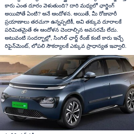
కారు ఎంత దూరం వెళుతుంది? దారి మధ్యలో ఛార్జింగ్
అయిపోతే ఏంటి? అనే ఆందోళన. అయితే, మీ రోజువారీ
ప్రయాణాలు తరచుగా ఉన్నప్పటికీ, అవి తక్కువ దూరాలకే
పరిమితమైతే ఈ ఆందోళన చెందాల్సిన అవసరమే లేదు.
అటువంటి సందర్భాల్లో, సింగిల్ ఛార్జ్ రేంజ్ కంటే కారు ఇచ్చే
రిఫైన్‌మెంట్, లోపలి సౌకర్యాలకే ఎక్కువ ప్రాధాన్యత ఇవ్వాలి.