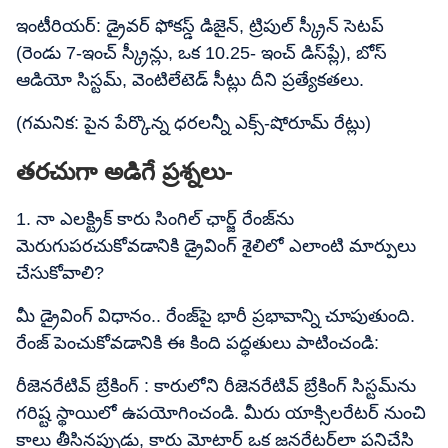
ఇంటీరియర్: డ్రైవర్ ఫోకస్డ్ డిజైన్, ట్రిపుల్ స్క్రీన్ సెటప్
(రెండు 7-ఇంచ్​ స్క్రీన్లు, ఒక 10.25- ఇంచ్​ డిస్‌ప్లే), బోస్
ఆడియో సిస్టమ్, వెంటిలేటెడ్ సీట్లు దీని ప్రత్యేకతలు.
(గమనిక: పైన పేర్కొన్న ధరలన్నీ ఎక్స్-షోరూమ్ రేట్లు)
తరచుగా అడిగే ప్రశ్నలు-
1. నా ఎలక్ట్రిక్ కారు సింగిల్ ఛార్జ్ రేంజ్‌ను
మెరుగుపరచుకోవడానికి డ్రైవింగ్ శైలిలో ఎలాంటి మార్పులు
చేసుకోవాలి?
మీ డ్రైవింగ్ విధానం.. రేంజ్‌పై భారీ ప్రభావాన్ని చూపుతుంది.
రేంజ్ పెంచుకోవడానికి ఈ కింది పద్ధతులు పాటించండి:
రీజెనరేటివ్ బ్రేకింగ్ : కారులోని రీజెనరేటివ్ బ్రేకింగ్ సిస్టమ్‌ను
గరిష్ట స్థాయిలో ఉపయోగించండి. మీరు యాక్సిలరేటర్ నుంచి
కాలు తీసినప్పుడు, కారు మోటార్ ఒక జనరేటర్‌లా పనిచేసి