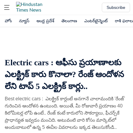
Subscribe
హోం
న్యూస్
ఆంధ్ర ప్రదేశ్
తెలంగాణ
ఎంటర్‌టైన్మెంట్
రాశి ఫలాల
Electric cars : ఆఫీసు ప్రయాణాలకు
ఎలక్ట్రిక్ కారు కొనాలా? రేంజ్ ఆందోళన
లేని టాప్ 5 ఎలక్ట్రిక్​ కార్లు..
Best electric cars : ఎలక్ట్రిక్ కార్లంటే అనగానే చాలామందికి 'రేంజ్'
గురించిన ఆందోళన ఉంటుంది. అయితే, మీ రోజువారీ ప్రయాణం 40
కిలోమీటర్ల లోపే ఉంటే.. రేంజ్ కంటే కారులోని సౌకర్యాలు, ఫీచర్స్​కే
ప్రాధాన్యత ఇవ్వడం మంచిది. అటువంటి వారి కోసం మార్కెట్​లో
అందుబాటులో ఉన్న 5 ఈవీల వివరాలను ఇక్కడ తెలుసుకోండి..