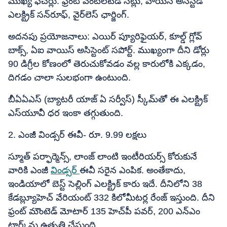
ముఖ్య ఫీచర్లు: ఫ్రంట్ వెంటిలేటెడ్ సీట్లు, వాయిస్ అసిస్టెడ్
ఎలక్ట్రిక్ సన్‌రూఫ్, వైర్‌లెస్ ఛార్జింగ్.
అదనపు ప్రయోజనాలు: ఎయిర్ ప్యూరిఫైయర్, కూల్డ్ గ్లోవ్
బాక్స్, ఏఐ వాయిస్ అసిస్టెంట్ సపోర్ట్. ముఖ్యంగా దీని డోర్లు
90 డిగ్రీల కోణంలో తెరుచుకోవడం వల్ల కారులోకి ఎక్కడం,
దిగడం చాలా సులభంగా ఉంటుంది.
బీఏఏఎస్​ (బ్యాటరీ యాజ్​ ఏ సర్వీస్​) స్కీమ్​తో ఈ ఎలక్ట్రిక్​
ఎస్​యూవీ ధర ఇంకా తగ్గుతుంది.
2. ఎంజీ విండ్సర్ ఈవీ- రూ. 9.99 లక్షలు
స్మూత్ పర్ఫార్మెన్స్, లాంజ్ లాంటి ఇంటీరియర్స్ కోరుకునే
వారికి ఎంజీ
విండ్సర్
ఈవీ సరైన ఎంపిక. అంతేకాదు,
ఇండియాలో బెస్ట్​ సెల్లింగ్​ ఎలక్ట్రిక్​ కారు ఇదే. దీనిలోని 38
కేడబ్ల్యూహెచ్​ వేరియంట్ 332 కిలోమీటర్ల రేంజ్ ఇస్తుంది. దీని
ఫ్రంట్ మౌంటెడ్ మోటార్ 135 హెచ్​పీ పవర్, 200 ఎన్​ఎం
టార్క్‌ను ఉత్పత్తి చేస్తుంది.