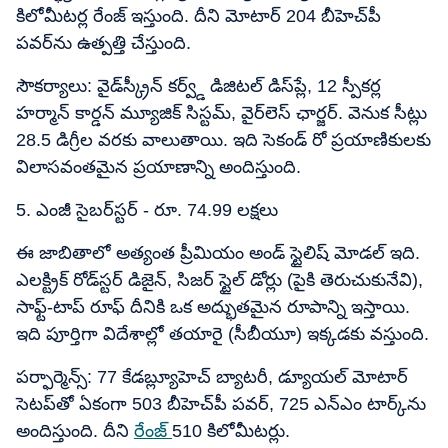
కిలోమీటర్ల రేంజ్ ఇస్తుంది. దీని మోటార్ 204 బీహెచ్​పీ
పవర్‌ను ఉత్పత్తి చేస్తుంది.
సౌకర్యాలు: వైడ్‌స్క్రీన్ కర్వ్డ్ డిజిటల్ డిస్‌ప్లే, 12 స్పీకర్ల
హర్మాన్ కార్డన్ మ్యూజిక్ సిస్టమ్, వైర్‌లెస్ ఛార్జర్. వెనుక సీట్లు
28.5 డిగ్రీల వరకు వాలుతాయి. ఇది సెకండ్ రో ప్రయాణికులకు
విలాసవంతమైన ప్రయాణాన్ని అందిస్తుంది.
5. ఎంజీ సైబర్‌స్టర్ - రూ. 74.99 లక్షలు
ఈ జాబితాలో అత్యంత ప్రీమియం అండ్​ స్టైలిష్ మోడల్ ఇది.
ఎలక్ట్రిక్ రోడ్‌స్టర్ డిజైన్, సిజర్ స్టైల్ డోర్లు (పైకి తెరుచుకునేవి),
సాఫ్ట్-టాప్ రూఫ్ దీనికి ఒక అద్భుతమైన రూపాన్ని ఇస్తాయి.
ఇది పూర్తిగా విదేశాల్లో తయారై (సీబీయూ) ఇక్కడకు వస్తుంది.
పర్ఫార్మెన్స్: 77 కేడబ్ల్యూహెచ్​ బ్యాటరీ, డ్యూయల్ మోటార్
సెటప్‌తో ఏకంగా 503 బీహెచ్​పీ పవర్, 725 ఎన్​ఎం టార్క్‌ను
అందిస్తుంది. దీని
రేంజ్
510 కిలోమీటర్లు.