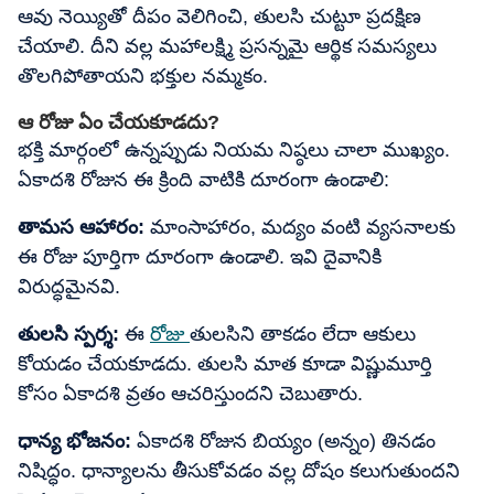
ఆవు నెయ్యితో దీపం వెలిగించి, తులసి చుట్టూ ప్రదక్షిణ
చేయాలి. దీని వల్ల మహాలక్ష్మి ప్రసన్నమై ఆర్థిక సమస్యలు
తొలగిపోతాయని భక్తుల నమ్మకం.
ఆ రోజు ఏం చేయకూడదు?
భక్తి మార్గంలో ఉన్నప్పుడు నియమ నిష్ఠలు చాలా ముఖ్యం.
ఏకాదశి రోజున ఈ క్రింది వాటికి దూరంగా ఉండాలి:
తామస ఆహారం:
మాంసాహారం, మద్యం వంటి వ్యసనాలకు
ఈ రోజు పూర్తిగా దూరంగా ఉండాలి. ఇవి దైవానికి
విరుద్ధమైనవి.
తులసి స్పర్శ:
ఈ
రోజు
తులసిని తాకడం లేదా ఆకులు
కోయడం చేయకూడదు. తులసి మాత కూడా విష్ణుమూర్తి
కోసం ఏకాదశి వ్రతం ఆచరిస్తుందని చెబుతారు.
ధాన్య భోజనం:
ఏకాదశి రోజున బియ్యం (అన్నం) తినడం
నిషిద్ధం. ధాన్యాలను తీసుకోవడం వల్ల దోషం కలుగుతుందని