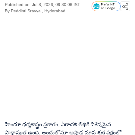
Published on: Jul 8, 2026, 09:30:06 IST
Prefer HT
on Google
By
Peddinti Sravya
, Hyderabad
హిందూ ధర్మశాస్త్రం ప్రకారం, ఏకాదశి తిథికి విశేషమైన
ప్రాధాన్యత ఉంది. అందులోనూ ఆషాఢ మాస శుక్ల పక్షంలో