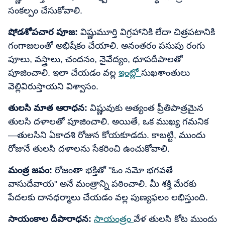
సంకల్పం చేసుకోవాలి.
షోడశోపచార పూజ:
విష్ణుమూర్తి విగ్రహానికి లేదా చిత్రపటానికి
గంగాజలంతో అభిషేకం చేయాలి. అనంతరం పసుపు రంగు
పూలు, వస్త్రాలు, చందనం, నైవేద్యం, ధూపదీపాలతో
పూజించాలి. ఇలా చేయడం వల్ల
ఇంట్లో
సుఖశాంతులు
వెల్లివిరుస్తాయని విశ్వాసం.
తులసి మాత ఆరాధన:
విష్ణువుకు అత్యంత ప్రీతిపాత్రమైన
తులసి దళాలతో పూజించాలి. అయితే, ఒక ముఖ్య గమనిక
—తులసిని ఏకాదశి రోజున కోయకూడదు. కాబట్టి, ముందు
రోజునే తులసి దళాలను సేకరించి ఉంచుకోవాలి.
మంత్ర జపం:
రోజంతా భక్తితో "ఓం నమో భగవతే
వాసుదేవాయ" అనే మంత్రాన్ని పఠించాలి. మీ శక్తి మేరకు
పేదలకు దానధర్మాలు చేయడం వల్ల పుణ్యఫలం లభిస్తుంది.
సాయంకాల దీపారాధన:
సాయంత్రం
వేళ తులసి కోట ముందు