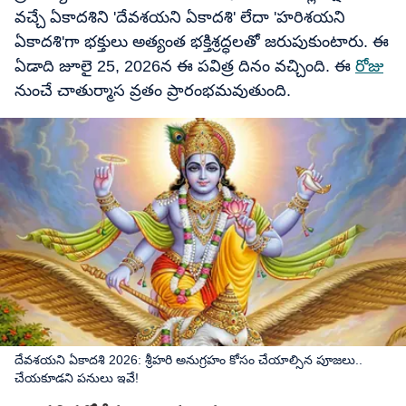
వచ్చే ఏకాదశిని 'దేవశయని ఏకాదశి' లేదా 'హరిశయని
ఏకాదశి'గా భక్తులు అత్యంత భక్తిశ్రద్ధలతో జరుపుకుంటారు. ఈ
ఏడాది జూలై 25, 2026న ఈ పవిత్ర దినం వచ్చింది. ఈ
రోజు
నుంచే చాతుర్మాస వ్రతం ప్రారంభమవుతుంది.
దేవశయని ఏకాదశి 2026: శ్రీహరి అనుగ్రహం కోసం చేయాల్సిన పూజలు..
చేయకూడని పనులు ఇవే!