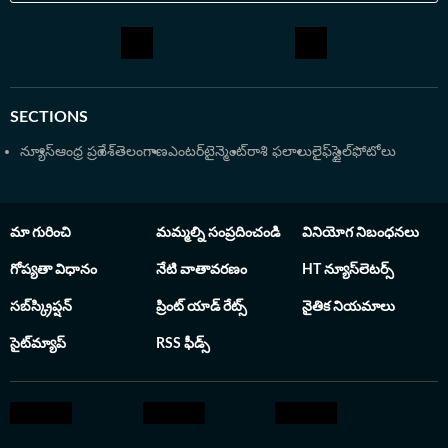
స్పిరిట్ ఉండాలని, స్టేజ్ ఫియర్ పోవాలని పోటీలను కూడా
నిర్వహిస్తుంటారు
SECTIONS
న్యూస్
ఆంధ్ర ప్రదేశ్
తెలంగాణ
ఎంటర్‌టైన్మెంట్
రాశి ఫలాలు
లైఫ్‌స్టైల్
ఫోటోలు
మా గురించి
మమ్మల్ని సంప్రదించండి
వినియోగ నిబంధనలు
గోప్యతా విధానం
నేటి వాతావరణం
HT న్యూస్‌లెటర్స్
సబ్‌స్క్రిప్షన్
ప్రింట్ యాడ్ రేట్స్
నైతిక నియమాలు
సైట్‌మ్యాప్
RSS ఫీడ్స్