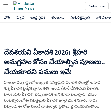
Subscribe
హోం
న్యూస్
ఆంధ్ర ప్రదేశ్
తెలంగాణ
ఎంటర్‌టైన్మెంట్
రాశి ఫలాల
దేవశయని ఏకాదశి 2026: శ్రీహరి
అనుగ్రహం కోసం చేయాల్సిన పూజలు..
చేయకూడని పనులు ఇవే!
హిందూ ధర్మశాస్త్రంలో అత్యంత పవిత్రమైన ఏకాదశి తిథుల్లో ఆషాఢ
శుక్ల ఏకాదశి ప్రత్యేక స్థానం కలిగి ఉంది. దీనినే దేవశయని ఏకాదశి,
హరిశయని ఏకాదశి, పద్మ ఏకాదశి అని కూడా పిలుస్తారు. 2026
సంవత్సరంలో ఈ పవిత్రమైన ఏకాదశి జూలై 25, శనివారం నాడు
వచ్చింది. ఈ రోజు నుంచే చాతుర్మాస వ్రతాలు ప్రారంభమవుతాయి.