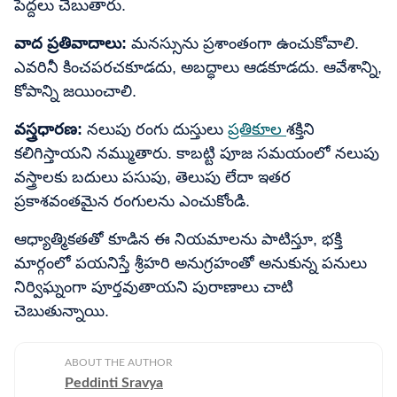
పెద్దలు చెబుతారు.
వాద ప్రతివాదాలు:
మనస్సును ప్రశాంతంగా ఉంచుకోవాలి.
ఎవరినీ కించపరచకూడదు, అబద్ధాలు ఆడకూడదు. ఆవేశాన్ని,
కోపాన్ని జయించాలి.
వస్త్రధారణ:
నలుపు రంగు దుస్తులు
ప్రతికూల
శక్తిని
కలిగిస్తాయని నమ్ముతారు. కాబట్టి పూజ సమయంలో నలుపు
వస్త్రాలకు బదులు పసుపు, తెలుపు లేదా ఇతర
ప్రకాశవంతమైన రంగులను ఎంచుకోండి.
ఆధ్యాత్మికతతో కూడిన ఈ నియమాలను పాటిస్తూ, భక్తి
మార్గంలో పయనిస్తే శ్రీహరి అనుగ్రహంతో అనుకున్న పనులు
నిర్విఘ్నంగా పూర్తవుతాయని పురాణాలు చాటి
చెబుతున్నాయి.
ABOUT THE AUTHOR
Peddinti Sravya