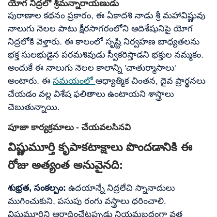
యోగ నిద్రలో శ్రీమన్నారాయణుడు
పురాణాల కథనం ప్రకారం, ఈ ఏకాదశి నాడు శ్రీ మహావిష్ణువు
నాలుగు నెలల పాటు క్షీరసాగరంలోని ఆదిశేషునిపై యోగ
నిద్రలోకి వెళ్తారు. ఈ కాలంలో సృష్టి నిర్వహణ బాధ్యతలను
భక్త సులభుడైన పరమశివుడు స్వీకరిస్తాడని భక్తుల నమ్మకం.
అందుకే ఈ నాలుగు నెలల కాలాన్ని 'చాతుర్మాసాలు'
అంటారు. ఈ
సమయంలో
ఆధ్యాత్మిక చింతన, దైవ ప్రార్థనలు
చేయడం వల్ల విశేష ఫలితాలు ఉంటాయని శాస్త్రాలు
చెబుతున్నాయి.
పూజా కార్యక్రమాలు - చేయవలసినవి
విష్ణుమూర్తి కృపాకటాక్షాలు పొందడానికి ఈ
రోజు అత్యంత అనువైనది:
శుభ్రత, సంకల్పం:
ఉదయాన్నే నిద్రలేచి స్నానాదులు
ముగించుకుని, పసుపు రంగు వస్త్రాలు ధరించాలి.
విష్ణుమూర్తిని ఆరాధించేటప్పుడు నియమబద్ధంగా వ్రత