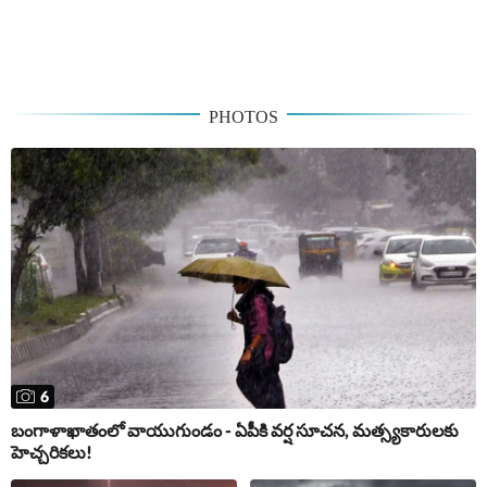
PHOTOS
6
బంగాళాఖాతంలో వాయుగుండం - ఏపీకి వర్ష సూచన, మత్స్యకారులకు
హెచ్చరికలు!