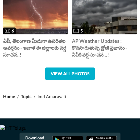
6
5
ఏపీ, తెలంగాణ మీదుగా ఉపరితల
AP Weather Updates :
ఆవర్తనం - ఇవాళ ఈ జిల్లాలకు వర్ష
కొనసాగుతున్న ద్రోణి ప్రభావం -
సూచన..!
ఏపీకి వర్ష సూచన...!
VIEW ALL PHOTOS
Home
/
Topic
/
Imd Amaravati