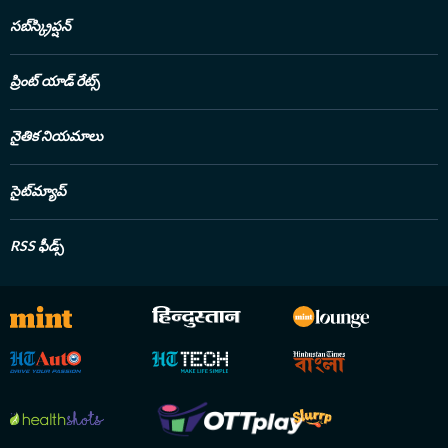
సబ్‌స్క్రిప్షన్
ప్రింట్ యాడ్ రేట్స్
నైతిక నియమాలు
సైట్‌మ్యాప్
RSS ఫీడ్స్