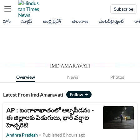
Subscribe
హోం
న్యూస్
ఆంధ్ర ప్రదేశ్
తెలంగాణ
ఎంటర్‌టైన్మెంట్
రా
IMD AMARAVATI
Overview
News
Photos
Latest From Imd Amaravati
AP : బంగాళాఖాతంలో అల్పపీడనం -
ఈ జిల్లాలకు పిడుగులు, భారీ వర్షాల
హెచ్చరిక!
Andhra Pradesh
Published 8 hours ago