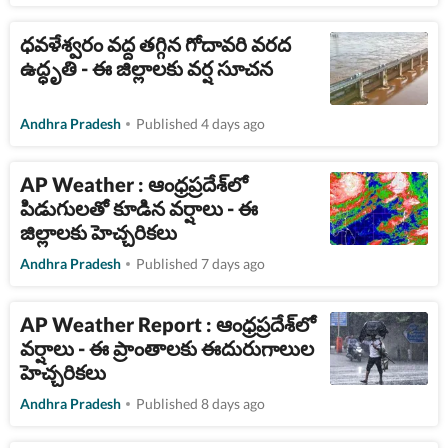
ధవళేశ్వరం వద్ద తగ్గిన గోదావరి వరద
ఉద్ధృతి - ఈ జిల్లాలకు వర్ష సూచన
Andhra Pradesh
Published 4 days ago
AP Weather : ఆంధ్రప్రదేశ్‌లో
పిడుగులతో కూడిన వర్షాలు - ఈ
జిల్లాలకు హెచ్చరికలు
Andhra Pradesh
Published 7 days ago
AP Weather Report : ఆంధ్రప్రదేశ్‌లో
వర్షాలు - ఈ ప్రాంతాలకు ఈదురుగాలుల
హెచ్చరికలు
Andhra Pradesh
Published 8 days ago