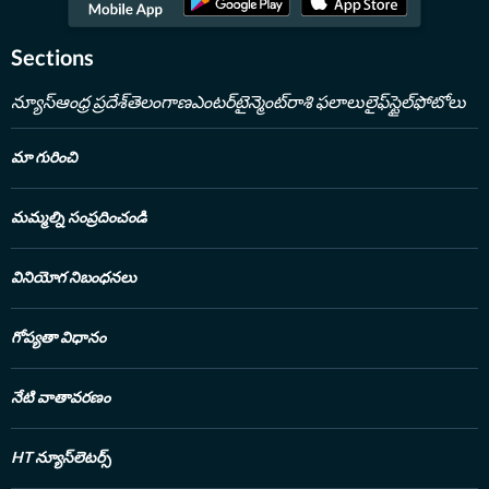
Sections
న్యూస్
ఆంధ్ర ప్రదేశ్
తెలంగాణ
ఎంటర్‌టైన్మెంట్
రాశి ఫలాలు
లైఫ్‌స్టైల్
ఫోటోలు
మా గురించి
మమ్మల్ని సంప్రదించండి
వినియోగ నిబంధనలు
గోప్యతా విధానం
నేటి వాతావరణం
HT న్యూస్‌లెటర్స్