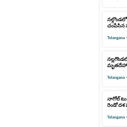
నల్గొండల
చంపేసిన స
Telangana
నల్లగొండలో
మృతదేహా
Telangana
నాగోల్ టు గ
రెండో దశ
Telangana