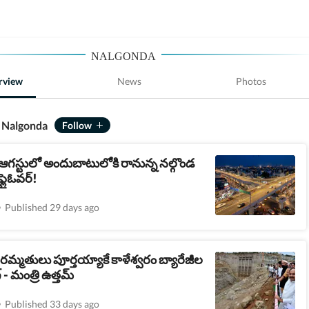
NALGONDA
rview
News
Photos
 Nalgonda
 ఆగస్టులో అందుబాటులోకి రానున్న నల్గొండ
 ఫ్లైఓవర్!
Published 29 days ago
మ్మతులు పూర్తయ్యాకే కాళేశ్వరం బ్యారేజీల
 - మంత్రి ఉత్తమ్
Published 33 days ago