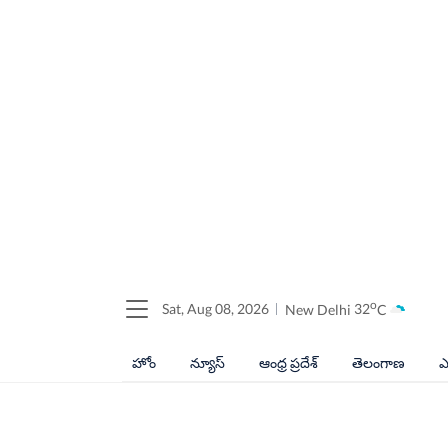
o
Sat, Aug 08, 2026
New Delhi
32
C
హోం
న్యూస్
ఆంధ్ర ప్రదేశ్
తెలంగాణ
ఎ