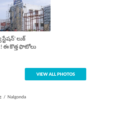
ే స్టేషన్' లుక్
! ఈ కొత్త ఫొటోలు
VIEW ALL PHOTOS
c
/
Nalgonda