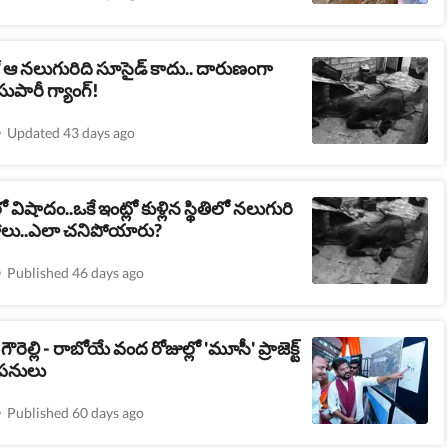
ో ఆ నలుగురిది సూసైడ్ కాదు.. దారుణంగా
ుపారీ గ్యాంగ్!
Updated 43 days ago
 విషాదం..ఒకే ఇంట్లో కుళ్లిన స్థితిలో నలుగురి
లు..ఎలా చనిపోయారు?
Published 46 days ago
ౌరెల్లి - రాబోయే వంద రోజుల్లో 'మూసీ' ప్రాజెక్ట్
 పనులు
Published 60 days ago