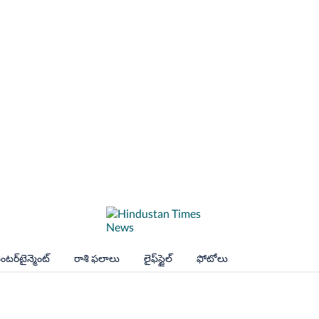
ంటర్‌టైన్మెంట్
రాశి ఫలాలు
లైఫ్‌స్టైల్
ఫోటోలు