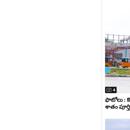
4
ఫొటోలు : కొ
శాతం పూర్తి