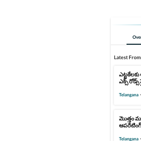
Ove
Latest From
ఎట్టకేలకు
ఎక్స్ రోడ్స్
Telangana
మొత్తం మర
ఆపరేటింగ్
Telangana