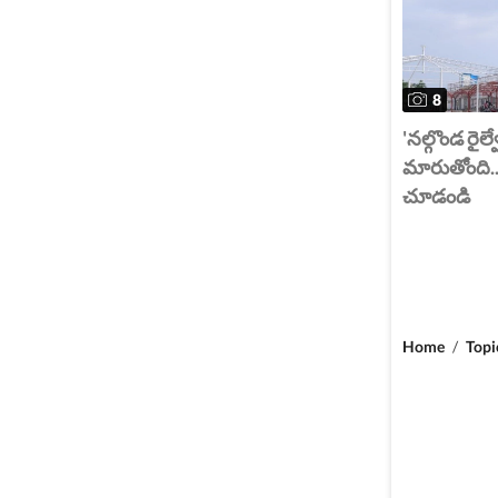
8
'నల్గొండ రైల్వ
మారుతోంది..
చూడండి
Home
/
Topi