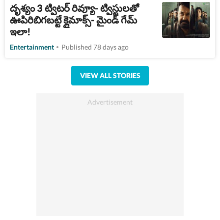
దృశ్యం 3 ట్విటర్ రివ్యూ- ట్విస్టులతో
ఊపిరిబిగబట్టే క్లైమాక్స్- మైండ్ గేమ్
ఇలా!
Entertainment
Published 78 days ago
VIEW ALL STORIES