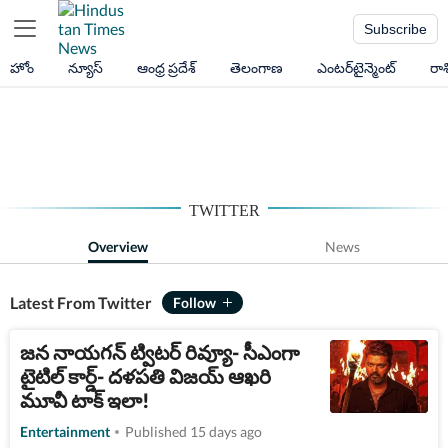
Subscribe
హోం
న్యూస్
ఆంధ్ర ప్రదేశ్
తెలంగాణ
ఎంటర్‌టైన్మెంట్
రా
TWITTER
Overview
News
Latest From Twitter
జన నాయగన్ ట్విటర్ రివ్యూ- సీఎంగా
టైటిల్ కార్డ్- దళపతి విజయ్ ఆఖరి
మూవీ టాక్ ఇలా!
Entertainment
Published 15 days ago