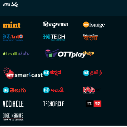
RSS ఫీడ్స్