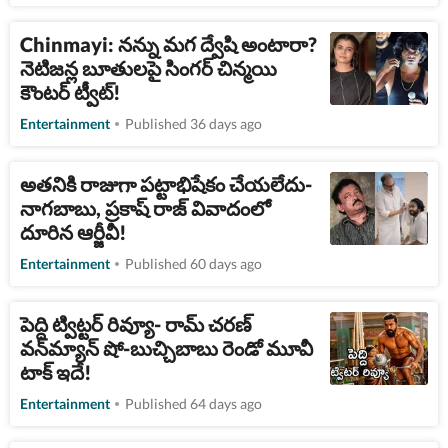
Chinmayi: నన్ను మగ ద్వేషి అంటారా?
నెటిజన్ల బూతులపై సింగర్ చిన్మయి
కౌంటర్ ట్వీట్!
Entertainment
Published 36 days ago
అతనికి రాజుగా పట్టాభిషేకం చేయలేదు-
నాగబాబు, ప్రకాష్ రాజ్ వివాదంలో
దూరిన ఆర్జీవీ!
Entertainment
Published 60 days ago
పెద్ది ట్విట్టర్ రివ్యూ- రామ్ చరణ్
వన్‌మ్యాన్ షో-బుచ్చిబాబు రెండో మూవీ
టాక్ ఇదే!
Entertainment
Published 64 days ago