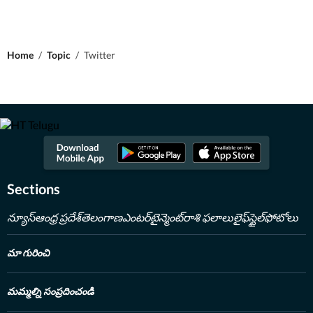
Home
/
Topic
/
Twitter
Sections
న్యూస్
ఆంధ్ర ప్రదేశ్
తెలంగాణ
ఎంటర్‌టైన్మెంట్
రాశి ఫలాలు
లైఫ్‌స్టైల్
ఫోటోలు
మా గురించి
మమ్మల్ని సంప్రదించండి