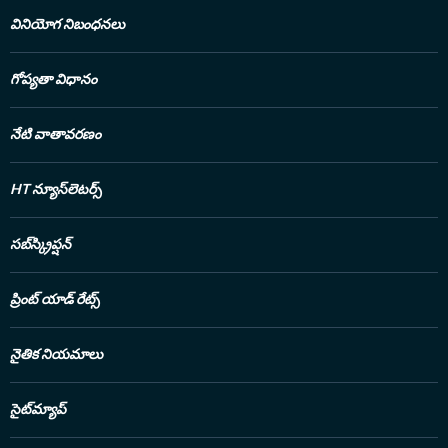
వినియోగ నిబంధనలు
గోప్యతా విధానం
నేటి వాతావరణం
HT న్యూస్‌లెటర్స్
సబ్‌స్క్రిప్షన్
ప్రింట్ యాడ్ రేట్స్
నైతిక నియమాలు
సైట్‌మ్యాప్