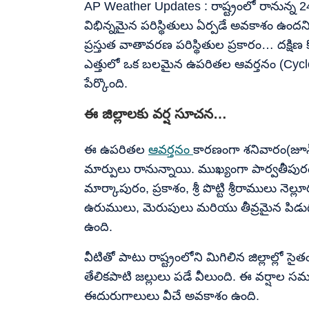
AP Weather Updates : రాష్ట్రంలో రానున్న 
విభిన్నమైన పరిస్థితులు ఏర్పడే అవకాశం ఉందని
ప్రస్తుత వాతావరణ పరిస్థితుల ప్రకారం… దక్షిణ కో
ఎత్తులో ఒక బలమైన ఉపరితల ఆవర్తనం (Cyclon
పేర్కొంది.
ఈ జిల్లాలకు వర్ష సూచన…
ఈ ఉపరితల
ఆవర్తనం
కారణంగా శనివారం(జూన్ 
మార్పులు రానున్నాయి. ముఖ్యంగా పార్వతీపురం
మార్కాపురం, ప్రకాశం, శ్రీ పొట్టి శ్రీరాములు నె
ఉరుములు, మెరుపులు మరియు తీవ్రమైన పిడుగ
ఉంది.
వీటితో పాటు రాష్ట్రంలోని మిగిలిన జిల్లాల్
తేలికపాటి జల్లులు పడే వీలుంది. ఈ వర్షాల
ఈదురుగాలులు వీచే అవకాశం ఉంది.