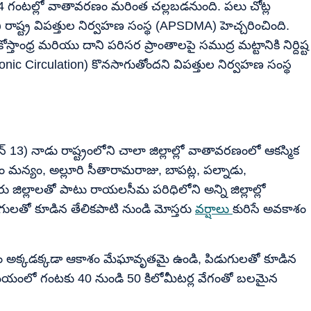
24 గంటల్లో వాతావరణం మరింత చల్లబడనుంది. పలు చోట్ల
 రాష్ట్ర విపత్తుల నిర్వహణ సంస్థ (APSDMA) హెచ్చరించింది.
స్తాంధ్ర మరియు దాని పరిసర ప్రాంతాలపై సముద్ర మట్టానికి నిర్దిష్ట
ic Circulation) కొనసాగుతోందని విపత్తుల నిర్వహణ సంస్థ
13) నాడు రాష్ట్రంలోని చాలా జిల్లాల్లో వాతావరణంలో ఆకస్మిక
 మన్యం, అల్లూరి సీతారామరాజు, బాపట్ల, పల్నాడు,
ల్లూరు జిల్లాలతో పాటు రాయలసీమ పరిధిలోని అన్ని జిల్లాల్లో
ులతో కూడిన తేలికపాటి నుండి మోస్తరు
వర్షాలు
కురిసే అవకాశం
లో సైతం అక్కడక్కడా ఆకాశం మేఘావృతమై ఉండి, పిడుగులతో కూడిన
 సమయంలో గంటకు 40 నుండి 50 కిలోమీటర్ల వేగంతో బలమైన