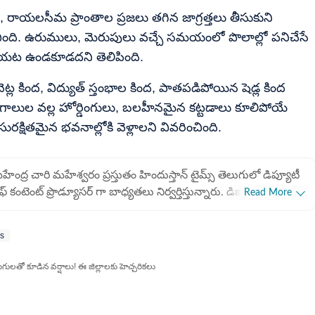
ర, రాయలసీమ ప్రాంతాల ప్రజలు తగిన జాగ్రత్తలు తీసుకుని
చింది. ఉరుములు, మెరుపులు వచ్చే సమయంలో పొలాల్లో పనిచేసే
బయట ఉండకూడదని తెలిపింది.
్ల కింద, విద్యుత్ స్తంభాల కింద, పాతపడిపోయిన షెడ్ల కింద
ాలుల వల్ల హోర్డింగులు, బలహీనమైన కట్టడాలు కూలిపోయే
్షితమైన భవనాల్లోకి వెళ్లాలని వివరించింది.
ేంద్ర చారి మహేశ్వరం ప్రస్తుతం హిందుస్తాన్ టైమ్స్ తెలుగులో డిప్యూటీ
ఫ్ కంటెంట్ ప్రొడ్యూసర్ గా బాధ్యతలు నిర్వర్తిస్తున్నారు. డిజిటల్
Read More
ర్నలిజంలో 9 ఏళ్లకు పైగా అనుభవం ఉంది. ఇక్కడ ఏపీ, తెలంగాణకు
ంబంధించిన ప్రాంతీయ వార్తలను రాస్తారు. ముఖ్యంగా రాజకీయ
s
రిణామాలు, విశ్లేషణలు, విద్య, ఉద్యోగ సమాచారంతో పాటు ఆసక్తికరమైన
థనాలను అందిస్తారు. ఏపీ, తెలంగాణ ప్రభుత్వ పథకాలకు సంబంధించి
ుగులతో కూడిన వర్షాలు! ఈ జిల్లాలకు హెచ్చరికలు
్రజలకు సులభంగా అర్థమయ్యే రీతిలో కథనాలను ఇవ్వటంలో ప్రత్యేక శైలి
న్నారు. యూజర్లకు ఉపయోగపడే వార్తలను అందించడంలో
ుందుంటారు.జర్నలిజంలో పీజీ చేసే సమయంలో క్యాంపస్ రిక్రూట్ మెంట్