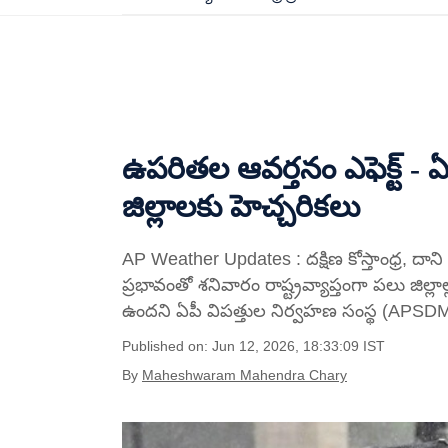
ఉపరితల ఆవర్తనం ఎఫెక్ట్ - 
జిల్లాలకు హెచ్చరికలు
AP Weather Updates : దక్షిణ కోస్తాంధ్ర, దా
ప్రభావంతో శనివారం రాష్ట్రవ్యాప్తంగా పలు జిల
ఉందని ఏపీ విపత్తుల నిర్వహణ సంస్థ (APSDMA)
Published on: Jun 12, 2026, 18:33:09 IST
By
Maheshwaram Mahendra Chary