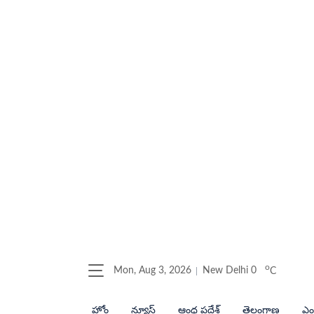
o
Mon, Aug 3, 2026
New Delhi
0
C
హోం
న్యూస్
ఆంధ్ర ప్రదేశ్
తెలంగాణ
ఎంట