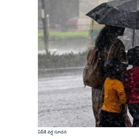
ఏపీకి వర్ష సూచన