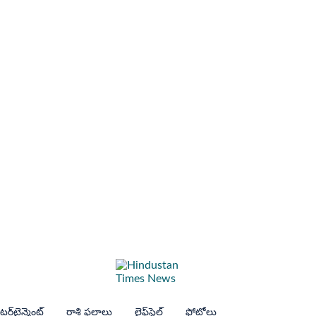
ర్‌టైన్మెంట్
రాశి ఫలాలు
లైఫ్‌స్టైల్
ఫోటోలు