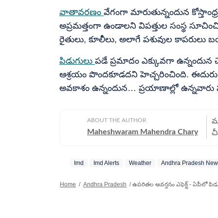
వాతావరణం
వేగంగా మారుతున్నందున కోస్తాంధ్
అప్రమత్తంగా ఉండాలని విపత్తుల సంస్థ సూచిం
రైతులు, కూలీలు, అలాగే పశువుల కాపరులు 
పిడుగులు
పడే ప్రమాదం ఎక్కువగా ఉన్నందున చెట
ఆశ్రయం పొందకూడదని హెచ్చరించింది. ఈదురుగ
అవకాశం ఉన్నందున… ప్రయాణాల్లో ఉన్నవారు సురక
ABOUT THE AUTHOR
మహ
Maheshwaram Mahendra Chary
చీ
జ
స
Imd
Imd Alerts
Weather
Andhra Pradesh New
ప
క
Home
/
Andhra Pradesh
/
ఉపరితల ఆవర్తనం ఎఫెక్ట్ - ఏపీలో పిడ
ప
కలిగి ఉ
మ