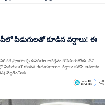
ఏపీలో పిడుగులతో కూడిన వర్షాలు! ఈ
ని పరిసర ప్రాంతాలపై ఉపరితల ఆవర్తనం కొనసాగుతోంది. దీని
్లాల్లో పిడుగులతో కూడిన ఈదురుగాలుల వర్షాలు కురిసే అవకాశం
 వెల్లడించింది.
Prefer HT
on Google