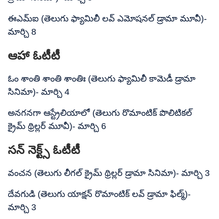
ఈఎమ్ఐ (తెలుగు ఫ్యామిలీ లవ్ ఎమోషనల్ డ్రామా మూవీ)-
మార్చి 8
ఆహా ఓటీటీ
ఓం శాంతి శాంతి శాంతిః (తెలుగు ఫ్యామిలీ కామెడీ డ్రామా
సినిమా)- మార్చి 4
అనగనగా ఆస్ట్రేలియాలో (తెలుగు రొమాంటిక్ పొలిటికల్
క్రైమ్ థ్రిల్లర్ మూవీ)- మార్చి 6
సన్ నెక్ట్స్ ఓటీటీ
వంచన (తెలుగు లీగల్ క్రైమ్ థ్రిల్లర్ డ్రామా సినిమా)- మార్చి 3
దేవగుడి (తెలుగు యాక్షన్ రొమాంటిక్ లవ్ డ్రామా ఫిల్మ్)-
మార్చి 3