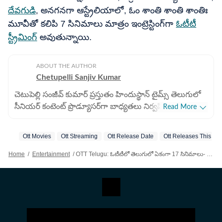
దేవగుడి
, అనగనగా ఆస్ట్రేలియాలో, ఓం శాంతి శాంతి శాంతిః
మూవీతో కలిపి 7 సినిమాలు మాత్రం ఇంట్రెస్టింగ్‌గా
ఓటీటీ
స్ట్రీమింగ్
అవుతున్నాయి.
ABOUT THE AUTHOR
Chetupelli Sanjiv Kumar
చెటుపెల్లి సంజీవ్ కుమార్ ప్రస్తుతం హిందుస్థాన్ టైమ్స్ తెలుగులో
సీనియర్ కంటెంట్ ప్రొడ్యూసర్‌గా బాధ్యతలు నిర్వహిస్తున్నారు.
Read More
డిజిటల్ మీడియా రంగంలో ఆయనకు 8 ఏళ్ల అనుభవం ఉంది.
ముఖ్యంగా సినిమా వార్తలు, మూవీ రివ్యూలు, ఓటీటీ కంటెంట్,
Ott Movies
Ott Streaming
Ott Release Date
Ott Releases This W
సీరియల్స్, బుల్లితెరకు సంబంధించిన న్యూస్ అందించడంలో
ఆయనది ప్రత్యేక శైలి. సమాచారాన్ని పాఠకులకు ప్రభావవంతంగా
Home
/
Entertainment
/
OTT Telugu: ఓటీటీలో తెలుగులో ఏకంగా 17 సినిమాలు- చూసేందుకు అన్నీ స్పెషలే, 7 మాత్రం ఇంట్రెస్టింగ్- నెట్‌ఫ్లిక్స్ టు జీ5!
చేరవేయడంలో ఆయన ఎప్పుడూ ముందుంటారు. డిజిటల్
మీడియా వేగంగా మారుతున్న తరుణంలో, పాఠకుల
అభిరుచులకు అనుగుణంగా నాణ్యమైన కంటెంట్‌ను
రూపొందించడంలో ఆయనది అందెవేసిన చేయి. అందుకే ఆయన
అమోఘమైన పనితీరుకు గాను ప్రస్తుత సంస్థలో ప్రతిష్టాత్మకమైన