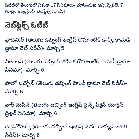
ఓటీటీలో తెలుగులో ఏకంగా 17 సినిమాలు- చూసేందుకు అన్నీ స్పెషలే, 7
మాత్రం ఇంట్రెస్టింగ్- నెట్‌ఫ్లిక్స్ టు జీ5!
నెట్‌ఫ్లిక్స్ ఓటీటీ
వ్లాదిమిర్ (తెలుగు డబ్బింగ్ ఇంగ్లీష్ రొమాంటిక్ డార్క్ కామెడీ
డ్రామా వెబ్ సిరీస్)- మార్చి 5
విత్ లవ్ (తెలుగు డబ్బింగ్ తమిళ రొమాంటిక్ కామెడీ డ్రామా
సినిమా)- మార్చి 6
హలో బచ్చోన్ (తెలుగు డబ్బింగ్ హిందీ డ్రామా వెబ్ సిరీస్)-
మార్చి 6
వార్ మెషీన్ (తెలుగు డబ్బింగ్ ఇంగ్లీష్ సైన్స్ ఫిక్షన్ యాక్షన్
థ్రిల్లర్ సినిమా)- మార్చి 6
ది డైనోసార్స్ (తెలుగు డబ్బింగ్ ఇంగ్లీష్ నేచర్ డాక్యుమెంటరీ
సిరీస్)- మార్చి 6