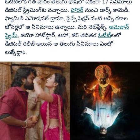
ఓటీటీలోకి గత వారం తెలుగు భాషలో ఏకంగా 17 సినిమాలు
డిజిటల్ స్ట్రీమింగ్‌కు వచ్చాయి.
హారర్
నుంచి డార్క్ కామెడీ,
ఫ్యామిలీ ఎమోషనల్ డ్రామా, సైన్స్ ఫిక్షన్ వంటి అన్ని రకాల
జోనర్లలో ఆ సినిమాలు ఉన్నాయి. మరి నెట్‌ఫ్లిక్స్,
అమెజాన్
ప్రైమ్
, జియో హాట్‌స్టార్, ఆహా, జీ5 తదితర
ఓటీటీ
లలో
డిజిటల్ రిలీజ్ అయిన ఆ తెలుగు సినిమాలు ఏంటో
లుక్కేద్దాం.