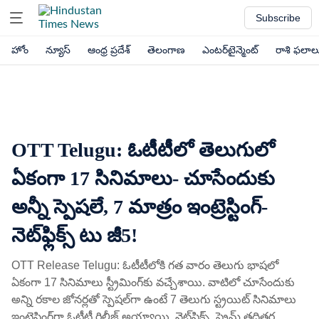
Subscribe
హోం
న్యూస్
ఆంధ్ర ప్రదేశ్
తెలంగాణ
ఎంటర్‌టైన్మెంట్
రాశి ఫలాల
OTT Telugu: ఓటీటీలో తెలుగులో
ఏకంగా 17 సినిమాలు- చూసేందుకు
అన్నీ స్పెషలే, 7 మాత్రం ఇంట్రెస్టింగ్-
నెట్‌ఫ్లిక్స్ టు జీ5!
OTT Release Telugu: ఓటీటీలోకి గత వారం తెలుగు భాషలో
ఏకంగా 17 సినిమాలు స్ట్రీమింగ్‌కు వచ్చేశాయి. వాటిలో చూసేందుకు
అన్ని రకాల జోనర్లతో స్పెషల్‌గా ఉంటే 7 తెలుగు స్ట్రయిట్ సినిమాలు
ఇంట్రెస్టింగ్‌గా ఓటీటీ రిలీజ్ అయ్యాయి. నెట్‌ఫ్లిక్స్, ప్రైమ్ తదితర