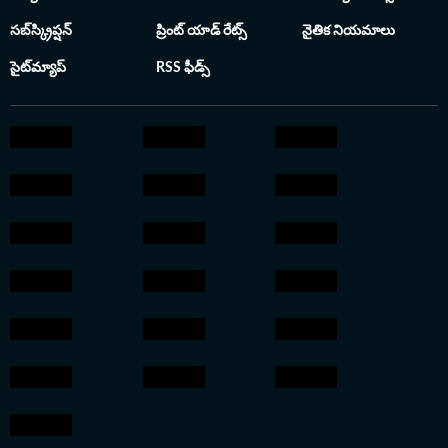
సబ్‌స్క్రిప్షన్
ప్రింట్ యాడ్ రేట్స్
నైతిక నియమాలు
సైట్‌మ్యాప్
RSS ఫీడ్స్