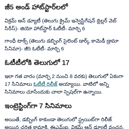
జీ5 అండ్ హాట్‌స్టార్‌లలో
విక్రమ్ ఆన్ డ్యూటీ (తెలుగు క్రైమ్ ఇన్వెస్టిగేషన్ థ్రిల్లర్ వెబ్
సిరీస్)- జియో హాట్‌స్టార్ ఓటీటీ- మార్చి 6
గాంధీ టాక్స్ (తెలుగు డబ్బింగ్ సైలెంట్ డార్క్ కామెడీ డ్రామా
సినిమా)- జీ5 ఓటీటీ- మార్చి 6
ఓటీటీలోకి తెలుగులో 17
ఇలా గత వారం (మార్చి 2 నుంచి 8 వరకు) తెలుగులో ఏకంగా
17 సినిమాలు
ఓటీటీ రిలీజ్
అయ్యాయి. వాటిలో అన్ని
సినిమాలు చూసేందుకు చాలా స్పెషల్‌గా ఉన్నాయి.
ఇంట్రెస్టింగ్‌గా 7 సినిమాలు
అయితే, డబ్బింగ్ కాకుండా తెలుగులో స్ట్రయిట్‌గా రిలీజ్
అయిన చరిత కామాక్షి, ఈఎమ్ఐ, విక్రమ్ ఆన్ డ్యూటీ వంచన,