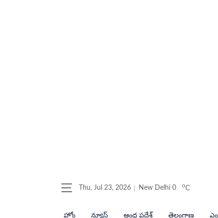
o
Thu, Jul 23, 2026
New Delhi
0
C
హోం
న్యూస్
ఆంధ్ర ప్రదేశ్
తెలంగాణ
ఎంట