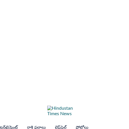
ర్‌టైన్మెంట్
రాశి ఫలాలు
లైఫ్‌స్టైల్
ఫోటోలు