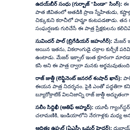
ఉదయ్‌బీర్ సంధు (గుర్బాజ్ "పిండా" సింగ్):
ఈ స
పాత జీవితంలో అతడికి ప్రాణ స్నేహితుడు, కష్టాల
చిక్కుకుని కరాచీలో హమ్జా కంటపడతాడు. తన గతా
సంఘర్షణకు గురిచేసే ఈ పాత్ర ప్రేక్షకులను కలిచివే
సువిందర్ పాల్ (బ్రిగేడియర్ జహంగీర్):
మేజర్ ఇక
అయిన ఇతను, వికలాంగుడై చక్రాల కుర్చీకే పర
ఉంటాడు. మేజర్ ఇక్బాల్ ఇంత క్రూరంగా మారడాన
కసి అని ఈ పాత్ర ద్వారా మనకు అర్థమవుతుంది
రాజ్ జుత్షీ (లెఫ్టినెంట్ జనరల్ శంషాద్ ఖాన్):
పాకి
ఈయన పాత్ర నిదర్శనం. పైకి ఎంతో పద్ధతిగా కన
బ్యూరోక్రాటిక్ విలనిజాన్ని రాజ్ జుత్షీ అద్భుతం
సలీం సిద్దిఖీ (ఆతిఫ్ అహ్మద్):
యూపీ గ్యాంగ్‌స్టర
చలామణికి, ఇండియాలోని నేరగాళ్లకు మధ్య అనుస
ఆదిత్య ఉప్పల్ (ఏఎస్పీ ఒమర్ హైదర్):
దుబాయ్ 