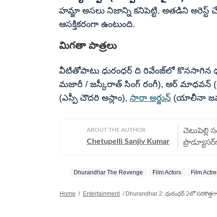
హమ్జా అసలు నిజాన్ని కనిపెట్టి, అతడిని అరెస్ట
ఆసక్తికరంగా ఉంటుంది.
మిగతా పాత్రలు
వీటితోపాటు ధురంధర్ ది రివేంజ్‌లో కొనసాగిన
మజారీ / జస్కీరాత్ సింగ్ రంగీ), ఆర్ మాధవన్ 
(ఎస్పీ చౌదరి అస్లాం),
సారా అర్జున్
(యాలీనా జమా
ABOUT THE AUTHOR
చెటుపెల్లి 
Chetupelli Sanjiv Kumar
ప్రొడ్యూసర
ఏళ్ల అనుభవ
సీరియల్స్,
Dhurandhar The Revenge
Film Actors
Film Actr
సమాచారాన్ని పాఠకులకు ప్రభ
ముందుంటార
Home
/
Entertainment
/
Dhurandhar 2: ధురంధర్ 2లో సరికొత్తగా 
అభిరుచుల
అందెవేసిన చేయి. అందుకే ఆయన అమోఘమైన పనితీరు