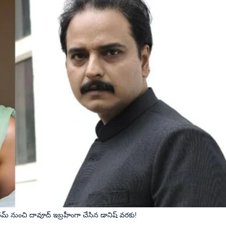
గౌతమ్ నుంచి దావూద్ ఇబ్రహీంగా చేసిన డానిష్ వరకు!