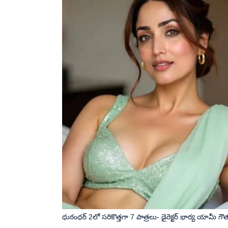
ధురంధర్ 2లో సరికొత్తగా 7 పాత్రలు- డైరెక్టర్ భార్య యామీ 