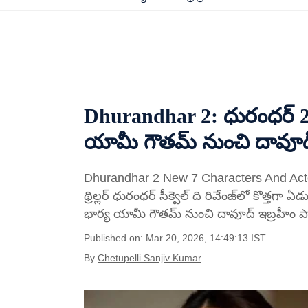
Dhurandhar 2: ధురంధర్ 2లో స
యామీ గౌతమ్ నుంచి దావూద్ 
Dhurandhar 2 New 7 Characters And Actors: ర
థ్రిల్లర్ ధురంధర్ సీక్వెల్ ది రివేంజ్‌లో కొత్
భార్య యామీ గౌతమ్ నుంచి దావూద్ ఇబ్రహీం పాత
Published on: Mar 20, 2026, 14:49:13 IST
By
Chetupelli Sanjiv Kumar