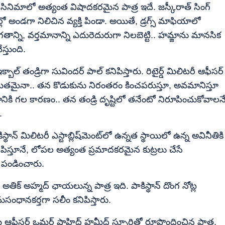
ినిమాలో అత్యంత విషాదకరమైన పాత్ర ఇదే. జస్కీరాత్ సింగ్
్లో అండగా నిలిచిన వ్యక్తి పిండా. అయితే, డ్రగ్స్ మాఫియాలో
న్ని, వర్తమానాన్ని ఎదురెదురుగా నిలబెట్టి.. హమ్జాను మానసిక
స్తుంది.
్బాల్ తండ్రిగా సువిందర్ పాల్ కనిపిస్తారు. రిటైర్డ్ మిలిటరీ ఆఫీసర్
ిమితమైనా.. తన కొడుకును నిరంతరం కించపరుస్తూ, అవమానిస్తూ
ికి గల కారణం.. తన తండ్రి దృష్టిలో తనేంటో నిరూపించుకోవాలన
.
స్థాన్ మిలిటరీ ఎస్టాబ్లిష్‌మెంట్‌లో ఉన్నత స్థాయిలో ఉన్న అవినీతికి
ిపిస్తూనే, లోపల అత్యంత ప్రమాదకరమైన కుట్రలు చేసే
గా పండించారు.
్ అతిక్ అహ్మద్ ఛాయలున్న పాత్ర ఇది. పాకిస్థాన్ దొంగ నోట్ల
ంధానకర్తగా సలీం కనిపిస్తారు.
ఆఫీసర్ ఒమర్ షాహిద్ హమీద్ స్ఫూర్తితో రూపొందించిన పాత్ర.