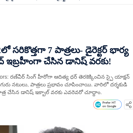
రికొత్తగా 7 పాత్రలు- డైరెక్టర్ భార్య
ఇబ్రహీంగా చేసిన డానిష్ వరకు!
ణ్‌వీర్ సింగ్ హీరోగా ఆదిత్య ధర్ తెరకెక్కించిన స్పై యాక్షన్
తగా ఏడుగురు నటులు, పాత్రలు ప్రభావం చూపించాయి. వారిలో దర్శకుడి
్ర చేసిన డానిష్ ఇక్బాల్ వరకు ఎవరెవరో చూద్దాం.
Prefer HT
on Google