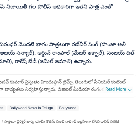
్ చేసే నిజాయితీ గల పోలీస్ అధికారిగా ఇతని పాత్ర ఎంతో
 ధురంధర్ మొదటి భాగం పాత్రలుగా రణ్‌వీర్ సింగ్ (హంజా అలీ
(అజయ్ సన్యాల్), అర్జున్ రాంపాల్ (మేజర్ ఇక్బాల్), సంజయ్ దత్
లి), రాకేష్ బేడీ (జమీల్ జమాలి) ఉన్నారు.
సంజీవ్ కుమార్ ప్రస్తుతం హిందుస్థాన్ టైమ్స్ తెలుగులో సీనియర్ కంటెంట్
్‌గా బాధ్యతలు నిర్వహిస్తున్నారు. డిజిటల్ మీడియా రంగంలో ఆయనకు 8
Read More
ం ఉంది. ముఖ్యంగా సినిమా వార్తలు, మూవీ రివ్యూలు, ఓటీటీ కంటెంట్,
 బుల్లితెరకు సంబంధించిన న్యూస్ అందించడంలో ఆయనది ప్రత్యేక శైలి.
ess
Bollywood News In Telugu
Bollywood
ావవంతంగా చేరవేయడంలో ఆయన ఎప్పుడూ
ు. డిజిటల్ మీడియా వేగంగా మారుతున్న తరుణంలో, పాఠకుల
7 పాత్రలు- డైరెక్టర్ భార్య యామీ గౌతమ్ నుంచి దావూద్ ఇబ్రహీంగా చేసిన డానిష్ వరకు!
కు అనుగుణంగా నాణ్యమైన కంటెంట్‌ను రూపొందించడంలో ఆయనది
కు గాను ప్రస్తుత సంస్థలో