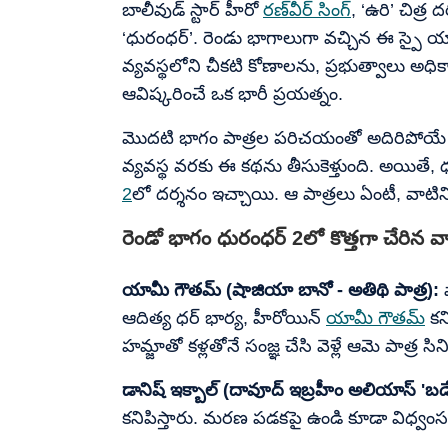
బాలీవుడ్ స్టార్ హీరో
రణ్‌వీర్ సింగ్
, ‘ఉరి’ చిత్ర 
‘ధురంధర్’. రెండు భాగాలుగా వచ్చిన ఈ స్పై యాక్
వ్యవస్థలోని చీకటి కోణాలను, ప్రభుత్వాలు అధి
ఆవిష్కరించే ఒక భారీ ప్రయత్నం.
మొదటి భాగం పాత్రల పరిచయంతో అదిరిపోయే సీన్ల
వ్యవస్థ వరకు ఈ కథను తీసుకెళ్తుంది. అయితే, ధ
2
లో దర్శనం ఇచ్చాయి. ఆ పాత్రలు ఏంటీ, వాటిన
రెండో భాగం ధురంధర్ 2లో కొత్తగా చేరిన వ
యామీ గౌతమ్ (షాజియా బానో - అతిథి పాత్ర):
ప
ఆదిత్య ధర్ భార్య, హీరోయిన్
యామీ గౌతమ్
కన
హమ్జాతో కళ్లతోనే సంజ్ఞ చేసి వెళ్లే ఆమె పాత్ర సి
డానిష్ ఇక్బాల్ (దావూద్ ఇబ్రహీం అలియాస్ 'బడే
కనిపిస్తారు. మరణ పడకపై ఉండి కూడా విధ్వంసకర