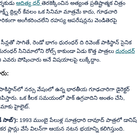
దర్శకుడు
ఆదిత్య ధర్
తెరకెక్కించిన అత్యంత ప్రతిష్టాత్మక చిత్రం
ష్న్ థ్రిల్లర్ కేవలం ఒక సినిమా మాత్రమే కాదు, గూఢచారి
కారికంగా అంగీకరించలేని రహస్య ఆపరేషన్లను వెండితెరపై
తో సాగితే, రెండో భాగం ధురంధర్ ది రివెంజ్ పాకిస్థాన్ సైనిక
ురంధర్ సినిమాలోని రోల్స్ కాకుండా ఏడు కొత్త పాత్రలు
ధురంధర్
ి ఎవరు పోషించారు అనే విషయాలపై లుక్కేద్దాం.
ారు:
ాకిస్థాన్‌లో నర్సు వేషంలో ఉన్న భారతీయ గూఢచారిగా డైరెక్టర్
ిపిస్తారు. ఒక కీలక సమయంలో పాక్ ఉగ్రవాదిని అంతం చేసి,
నిమాకు హైలైట్.
 సాబ్'):
1993 ముంబై పేలుళ్ల సూత్రధారి దావూద్ పాత్రలో డానిష్
 ప్లాన్లు వేసే విలన్‌గా ఆయన నటన భయాన్ని కలిగిస్తుంది.