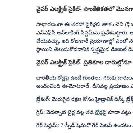
వైపర్​ ఎలక్ట్రిక్​ సైకిల్- సాంకేతికతలో మొనగ
సాధారణంగా ఈ తరహా సైకిళ్లకు తాళం చెవి (ఫిజిక
ఎన్‌ఎఫ్‌సీ అన్‌లాకింగ్ సిస్టమ్‌ను ప్రవేశపెట్టారు. అ
చేయవచ్చు. ఇది రోజువారీ ప్రయాణాల్లో ఎంతో స
స్థాయిని తెలుసుకోవడానికి స్పష్టమైన డిజిటల్ డ
వైపర్​ ఎలక్ట్రిక్​ సైకిల్- ప్రతికూల దారుల్లోన
భారతీయ రోడ్లపై ఉండే గుంతలు, గరుకు దారులను 
అందించింది ఈ-మోటరాడ్. దీనివల్ల ప్రయాణం
బ్రేకింగ్: మెరుగైన రక్షణ కోసం హైడ్రాలిక్ డిస్క్ బ్రే
గ్రిప్: వెడల్పాటి టైర్ల వల్ల తడి
రోడ్ల
పై కూడా పట్టు
గేర్ సిస్టమ్: 7-స్పీడ్ షిమనో గేర్ సెటప్ ఉండ