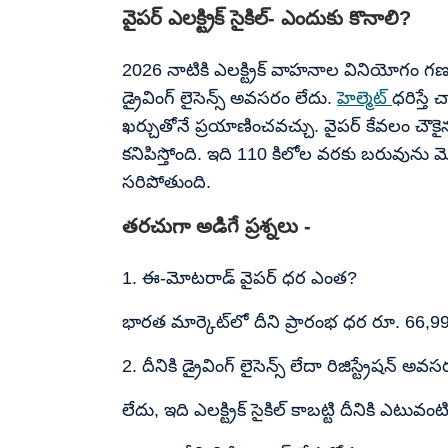
వైపర్​ ఎలక్ట్రిక్​ సైకిల్- ఎందుకు కొనాలి?
2026 నాటికి ఎలక్ట్రిక్ వాహనాల వినియోగం గణనీయంగ
డ్రైవింగ్ లైసెన్స్ అవసరం లేదు.
హెల్మెట్
ధరిస్తే
ఖర్చుతోనే ప్రయాణించవచ్చు. వైపర్ కేవలం చౌకైన 
కనిపిస్తోంది. ఇది 110 కిలోల వరకు బరువున
సరిపోతుంది.
తరచుగా అడిగే ప్రశ్నలు -
1. ఈ-మోటరాడ్ వైపర్ ధర ఎంత?
భారత మార్కెట్​లో దీని ప్రారంభ ధర రూ. 66,99
2. దీనికి డ్రైవింగ్ లైసెన్స్ లేదా రిజిస్ట్రేషన్ 
లేదు, ఇది ఎలక్ట్రిక్ సైకిల్ కాబట్టి దీనికి ఎటువంట