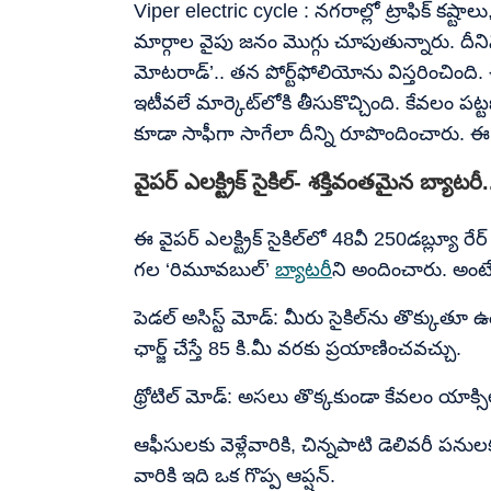
Viper electric cycle : నగరాల్లో ట్రాఫిక్ కష
మార్గాల వైపు జనం మొగ్గు చూపుతున్నారు. దీనిన
మోటరాడ్’.. తన పోర్ట్‌ఫోలియోను విస్తరించింది. ఈ
ఇటీవలే మార్కెట్​లోకి తీసుకొచ్చింది. కేవలం పట్
కూడా సాఫీగా సాగేలా దీన్ని రూపొందించారు. ఈ ఎ
వైపర్​ ఎలక్ట్రిక్​ సైకిల్​- శక్తివంతమైన బ్యాట
ఈ వైపర్ ఎలక్ట్రిక్ సైకిల్‌లో 48వీ 250డబ్ల్యూ
గల ‘రిమూవబుల్’
బ్యాటరీ
ని అందించారు. అంటే మ
పెడల్ అసిస్ట్ మోడ్: మీరు సైకిల్‌ను తొక్కుత
ఛార్జ్ చేస్తే 85 కి.మీ వరకు ప్రయాణించవచ్చు.
థ్రోటిల్ మోడ్: అసలు తొక్కకుండా కేవలం యాక్సిల
ఆఫీసులకు వెళ్లేవారికి, చిన్నపాటి డెలివరీ పను
వారికి ఇది ఒక గొప్ప ఆప్షన్.