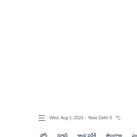
o
Wed, Aug 5, 2026
New Delhi
0
C
హోం
న్యూస్
ఆంధ్ర ప్రదేశ్
తెలంగాణ
ఎంట