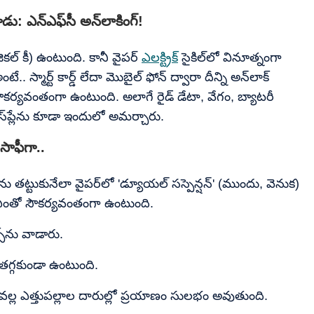
ాడు: ఎన్‌ఎఫ్‌సీ అన్‌లాకింగ్!
ల్​ కీ) ఉంటుంది. కానీ వైపర్‌
ఎలక్ట్రిక్
​ సైకిల్​లో వినూత్నంగా
ంటే.. స్మార్ట్ కార్డ్ లేదా మొబైల్ ఫోన్ ద్వారా దీన్ని అన్‌లాక్
ౌకర్యవంతంగా ఉంటుంది. అలాగే రైడ్ డేటా, వేగం, బ్యాటరీ
ిస్‌ప్లేను కూడా ఇందులో అమర్చారు.
ూ సాఫీగా..
తట్టుకునేలా వైపర్‌లో 'డ్యూయల్ సస్పెన్షన్' (ముందు, వెనుక)
 ఎంతో సౌకర్యవంతంగా ఉంటుంది.
క్స్‌ను వాడారు.
 తగ్గకుండా ఉంటుంది.
టం వల్ల ఎత్తుపల్లాల దారుల్లో ప్రయాణం సులభం అవుతుంది.