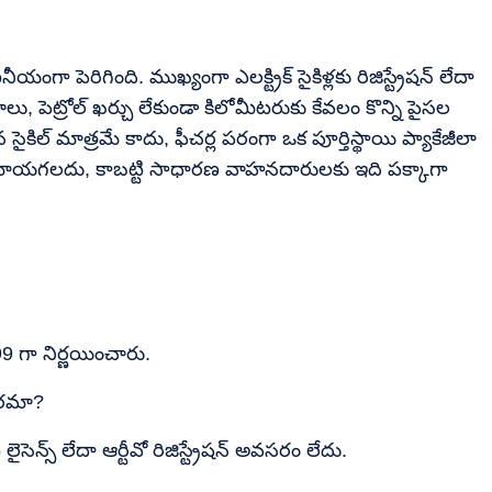
ా పెరిగింది. ముఖ్యంగా ఎలక్ట్రిక్ సైకిళ్లకు రిజిస్ట్రేషన్ లేదా
 చాలు, పెట్రోల్ ఖర్చు లేకుండా కిలోమీటరుకు కేవలం కొన్ని పైసల
సైకిల్ మాత్రమే కాదు, ఫీచర్ల పరంగా ఒక పూర్తిస్థాయి ప్యాకేజీలా
ు మోయగలదు, కాబట్టి సాధారణ వాహనదారులకు ఇది పక్కాగా
9 గా నిర్ణయించారు.
అవసరమా?
ి లైసెన్స్ లేదా ఆర్టీవో రిజిస్ట్రేషన్ అవసరం లేదు.