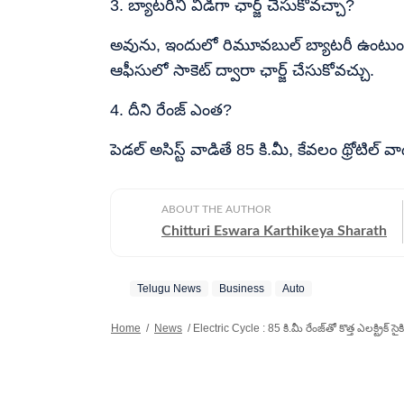
3. బ్యాటరీని విడిగా ఛార్జ్ చేసుకోవచ్చా?
అవును, ఇందులో రిమూవబుల్ బ్యాటరీ ఉంటుంది. 
ఆఫీసులో సాకెట్ ద్వారా ఛార్జ్ చేసుకోవచ్చు.
4. దీని రేంజ్ ఎంత?
పెడల్ అసిస్ట్ వాడితే 85 కి.మీ, కేవలం థ్రోటిల్
ABOUT THE AUTHOR
Chitturi Eswara Karthikeya Sharath
Telugu News
Business
Auto
Home
/
News
/
Electric Cycle : 85 కి.మీ రేంజ్​తో కొత్త ఎలక్ట్రిక్​ సై