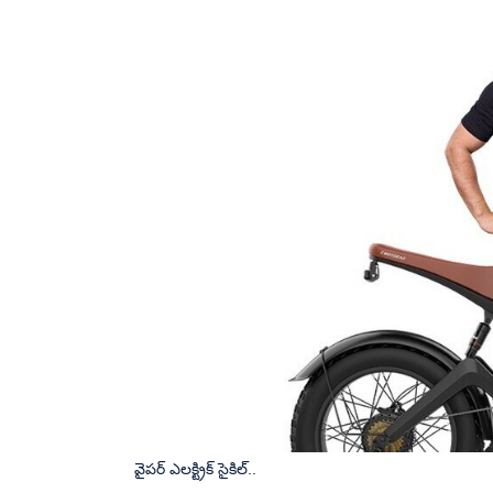
వైపర్​ ఎలక్ట్రిక్ సైకిల్..