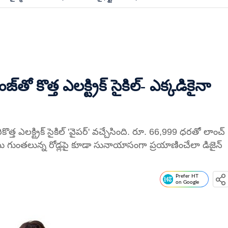
​తో కొత్త ఎలక్ట్రిక్​ సైకిల్​- ఎక్కడికైనా
త్త ఎలక్ట్రిక్ సైకిల్ 'వైపర్' వచ్చేసింది. రూ. 66,999 ధరతో లాంచ్
గుంతలున్న రోడ్లపై కూడా సునాయాసంగా ప్రయాణించేలా డిజైన్
Prefer HT
on Google