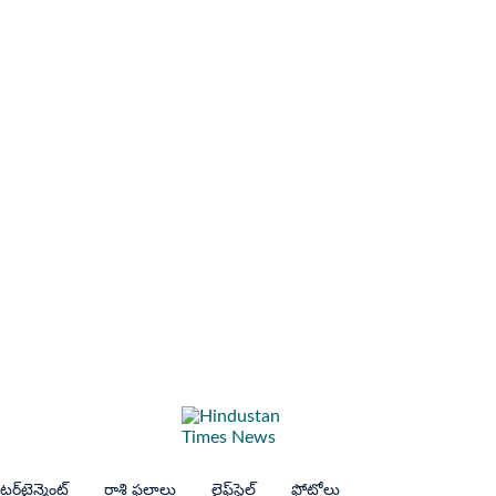
ర్‌టైన్మెంట్
రాశి ఫలాలు
లైఫ్‌స్టైల్
ఫోటోలు