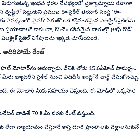
్టాలు, పెరుగుతున్న ఇంధన ధరల నేపథ్యంలో ప్రత్యామ్నాయ రవాణా
ి దృష్టిలో పెట్టుకుని ప్రముఖ ఈ-సైకిల్ తయారీ సంస్థ ‘ఈ-
 నేపథ్యంలో 'వైపర్' పేరుతో ఒక శక్తివంతమైన ఎలక్ట్రిక్ సైకిల్‌ను
టణ ప్రయాణాలకే కాకుండా, కొంచెం కఠినమైన దారుల్లో (ఆఫ్​-రోడ్​)
లక్ట్రిక్ సైకిల్​ విశేషాలను ఇక్కడ చూసేయండి.
రీ.. అదిరిపోయే రేంజ్
 రేర్ హబ్ మోటార్‌ను అమర్చారు. దీనికి తోడు 15.6ఏహెచ్ సామర్థ్యం
ీరు బ్యాటరీని సైకిల్ నుంచి విడదీసి ఇంట్లోనే ఛార్జ్ చేసుకోవచ్చు.
ూ ఉంటే, ఈ మోటార్ మీకు సహాయం చేస్తుంది. ఈ మోడ్‌లో ఒక్కసారి
రేటర్ వాడితే 70 కి.మీ వరకు రేంజ్ వస్తుంది.
లకు లేదా వ్యాయామం చేస్తూనే కాస్త దూర ప్రాంతాలకు వెళ్లాలనుకునే