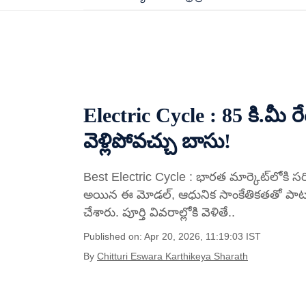
Electric Cycle : 85 కి.మీ రేంజ్
వెళ్లిపోవచ్చు బాసు!
Best Electric Cycle : భారత మార్కెట్​లోకి సరికొ
అయిన ఈ మోడల్, ఆధునిక సాంకేతికతతో పాటు 
చేశారు. పూర్తి వివరాల్లోకి వెళితే..
Published on: Apr 20, 2026, 11:19:03 IST
By
Chitturi Eswara Karthikeya Sharath