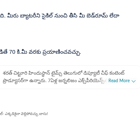
మీరు బ్యాటరీని సైకిల్ నుంచి తీసి మీ బెడ్​రూమ్ లేదా
 వాడితే 70 కి.మీ వరకు ప్రయాణించవచ్చు.
శరత్​ చిట్టూరి హిందుస్థాన్ టైమ్స్ తెలుగులో డిప్యూటీ చీఫ్​ కంటెంట్
ప్రొడ్యూసర్‌గా ఉన్నారు. 7ఏళ్ల జర్నలిజం ఎక్స్​పీరియెన్స్​తో ఇక్కడ
Read More
బిజినెస్​, ఆటో, టెక్​, పర్సనల్​ ఫైనాన్స్​, నేషనల్​- ఇంటర్నేషనల్, స్పోర్ట్స్​
వార్తలు రాస్తున్నారు. 2022 జనవరిలో హిందుస్థాన్ టైమ్ తెలుగులో
చేరారు. పలుమార్లు హెచ్​టీ ఇన్​స్టా అవార్డులు అదుకున్నారు. గతంలో
ఈటీవీ భారత్​లో కంటెంట్ రైటర్‌గా పని చేశారు. అక్కడ జాతీయం,
కిల్​- ఎక్కడికైనా వెళ్లిపోవచ్చు బాసు!
అంతర్జాతీయం, బిజినెస్​ వార్తలు రాసేవారు. ఏ అంశమైనా సరళంగా,
చదివేందుకు సులభంగా ఉండే విధంగా తీర్చిదిద్దేందుకు
ఇష్టపడతారు.IGNOU నుంచి జర్నలిజంలో పీజీ డిగ్రీ ఉంది.