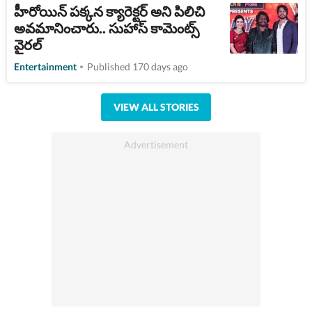
హీరోయిన్‌ పక్కన క్యారెక్ట‌ర్ అని పిలిచి
అవ‌మానించారు.. సుహాస్ కామెంట్స్
వైరల్
Entertainment
Published 170 days ago
VIEW ALL STORIES