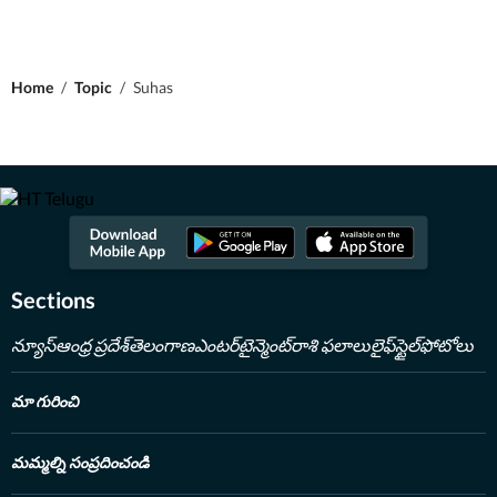
Home
/
Topic
/
Suhas
Sections
న్యూస్
ఆంధ్ర ప్రదేశ్
తెలంగాణ
ఎంటర్‌టైన్మెంట్
రాశి ఫలాలు
లైఫ్‌స్టైల్
ఫోటోలు
మా గురించి
మమ్మల్ని సంప్రదించండి