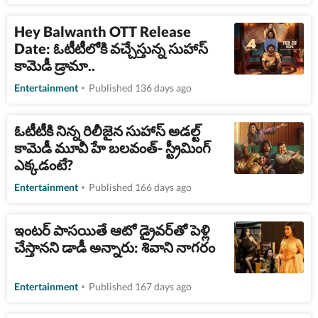
Hey Balwanth OTT Release
Date: ఓటీటీలోకి వచ్చేస్తున్న సుహాస్
కామెడీ డ్రామా..
Entertainment
Published 136 days ago
ఓటీటీకి నిన్న రిలీజైన సుహాస్ అడల్ట్
కామెడీ మూవీ హే బలవంత్- స్ట్రీమింగ్
ఎక్కడంటే?
Entertainment
Published 166 days ago
ఇంటర్ పాసయితే ఆటో డ్రైవర్‌తో పెళ్లి
చేస్తానని డాడీ అన్నారు: శివాని నాగరం
Entertainment
Published 167 days ago