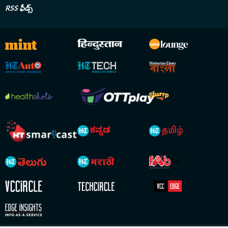
RSS ఫీడ్స్