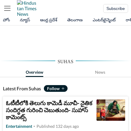
Subscribe
హోం
న్యూస్
ఆంధ్ర ప్రదేశ్
తెలంగాణ
ఎంటర్‌టైన్మెంట్
రా
SUHAS
Overview
News
Latest From Suhas
ఓటీటీలోకి తెలుగు కామెడీ మూవీ- నైతిక
సందిగ్ధత గురించి చెబుతుంది- సుహాస్
కామెంట్స్
Entertainment
Published 132 days ago