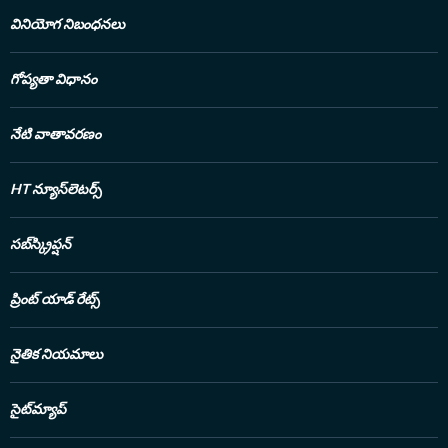
వినియోగ నిబంధనలు
గోప్యతా విధానం
నేటి వాతావరణం
HT న్యూస్‌లెటర్స్
సబ్‌స్క్రిప్షన్
ప్రింట్ యాడ్ రేట్స్
నైతిక నియమాలు
సైట్‌మ్యాప్