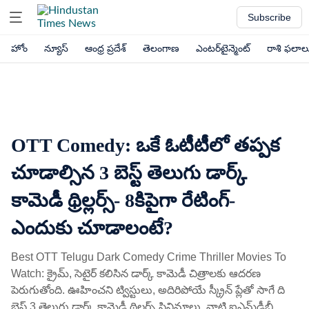
Subscribe
హోం
న్యూస్
ఆంధ్ర ప్రదేశ్
తెలంగాణ
ఎంటర్‌టైన్మెంట్
రాశి ఫలాల
OTT Comedy: ఒకే ఓటీటీలో తప్పక
చూడాల్సిన 3 బెస్ట్ తెలుగు డార్క్
కామెడీ థ్రిల్లర్స్- 8కిపైగా రేటింగ్-
ఎందుకు చూడాలంటే?
Best OTT Telugu Dark Comedy Crime Thriller Movies To
Watch: క్రైమ్, సెటైర్ కలిసిన డార్క్ కామెడీ చిత్రాలకు ఆదరణ
పెరుగుతోంది. ఊహించని ట్విస్టులు, అదిరిపోయే స్క్రీన్ ప్లేతో సాగే ది
బెస్ట్ 3 తెలుగు డార్క్ కామెడీ థ్రిల్లర్స్ సినిమాలు, వాటి ఐఎమ్‌డీబీ