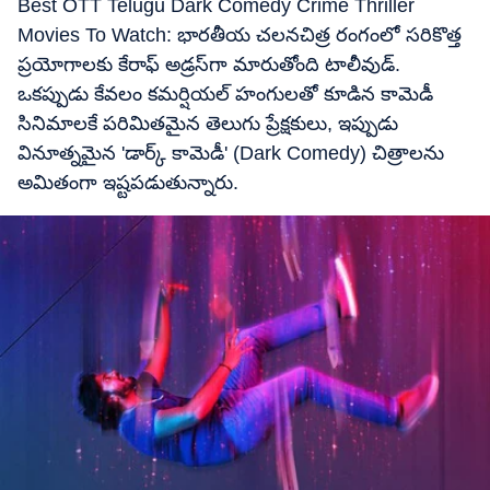
Best OTT Telugu Dark Comedy Crime Thriller
Movies To Watch: భారతీయ చలనచిత్ర రంగంలో సరికొత్త
ప్రయోగాలకు కేరాఫ్ అడ్రస్‌గా మారుతోంది టాలీవుడ్.
ఒకప్పుడు కేవలం కమర్షియల్ హంగులతో కూడిన కామెడీ
సినిమాలకే పరిమితమైన తెలుగు ప్రేక్షకులు, ఇప్పుడు
వినూత్నమైన 'డార్క్ కామెడీ' (Dark Comedy) చిత్రాలను
అమితంగా ఇష్టపడుతున్నారు.