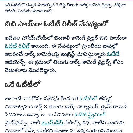
ఒకే ఓటీటీలో తప్పక చూడాల్సిన 3 బెస్ట్ తెలుగు డార్క్ కామెడీ థ్రిల్లర్స్- 8కిపైగా
రేటింగ్- ఎందుకు చూడాలంటే?
బిబి పాయ్‌రా ఓటీటీ రిలీజ్ నేపథ్యంలో
ఇటీవల హోయ్‌చోయ్‌లో బెంగాలీ కామెడీ థ్రిల్లర్ బిబి పాయ్‌రా
ఓటీటీ రిలీజ్
అయింది. ఈ నేపథ్యంలో ప్రాంతీయ భాషల్లో
అలరించే డార్క్ కామెడీలపై ఇంట్రెస్ట్ చూపిస్తున్నారు
ఓటీటీ
ఆడియెన్స్. ఈ క్రమంలో తెలుగు డార్క్ కామెడీ థ్రిల్లర్స్ కోసం
వెతుకలాట మొదలెట్టారు.
ఒకే ఓటీటీలో
అలాంటి వారికోసం సజెషన్ కింద ఒకే
ఓటీటీలో
తప్పక
చూడాల్సిన ది బెస్ట్ 3 తెలుగు డార్క్ హ్యూమర్, క్రైమ్ కామెడీ
సినిమాలు ఉన్నాయి. ఆ సినిమాల
ఓటీటీ స్ట్రీమింగ్
ప్లాట్‌ఫామ్స్, వాటి
ఐఎమ్‌డీబీ
రేటింగ్స్, కథ, వాటిని ఎందుకు
చూడాలో చెప్పే ఆసక్తికర అంశాలను ఇక్కడ తెలుసుకుందాం.