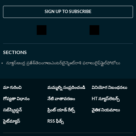
మీడియా సంస్థల్లో పని చేశారు. సినిమా, ప్రాంతీయ వార్తలపై
కథనాలు అందించడంతోపాటు ఫిల్మీ రిపోర్టింగ్ చేశారు. కంటెంట్
SIGN UP TO SUBSCRIBE
రాయడం, ఎడిటింగ్‌తోపాటు వీడియో ఎడిటింగ్, ఎస్‌ఈవో (SEO)
అంశాలపై మంచి పట్టు ఉంది. 2017లో తెలంగాణ
యూనివర్సిటీలో జర్నలిజంలో పీజీ చేస్తున్న సమయంలో క్యాంపస్
రిక్రూట్ మెంట్‌లో భాగంగా ఈటీవీ భారత్‌లో చేరారు. ఈటీవీ భారత్
తెలంగాణ లాంచ్ సమయంలో కీలక పాత్ర పోషించారు. ఆయన
SECTIONS
అందించిన బులిటెన్స్, న్యూస్ ఆర్టికల్స్‌తో సదరు వెబ్‌సైట్ లాంచ్
అవడం విశేషం. అనంతరం ఏడాదికి కంటెంట్ ఎడిటర్‌గా పని
న్యూస్
ఆంధ్ర ప్రదేశ్
తెలంగాణ
ఎంటర్‌టైన్మెంట్
రాశి ఫలాలు
లైఫ్‌స్టైల్
ఫోటోలు
చేస్తూనే యాక్టింగ్ షిఫ్ట్ ఇన్‌ఛార్జ్ బాధ్యతలు నిర్వర్తించారు. 2023లో
హిందుస్తాన్ టైమ్స్ తెలుగులో చేరిన ఆయన ప్రస్తుతం
ఎంటర్‌టైన్‌మెంట్, స్పోర్ట్స్ సెక్షన్స్‌కు సంబంధించిన కథనాలను
మా గురించి
మమ్మల్ని సంప్రదించండి
వినియోగ నిబంధనలు
అందిస్తున్నారు. ప్రతి కథనాన్ని లోతుగా విశ్లేషించి పాఠకులకు
సులభంగా అర్థమయ్యేలా అందించడం సంజీవ్ కుమార్ శైలి.
గోప్యతా విధానం
నేటి వాతావరణం
HT న్యూస్‌లెటర్స్
సబ్‌స్క్రిప్షన్
ప్రింట్ యాడ్ రేట్స్
నైతిక నియమాలు
సైట్‌మ్యాప్
RSS ఫీడ్స్