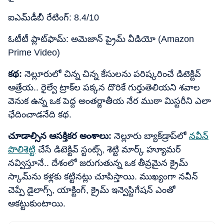
ఐఎమ్‌డీబీ రేటింగ్: 8.4/10
ఓటీటీ ప్లాట్‌ఫామ్: అమెజాన్ ప్రైమ్ వీడియో (Amazon
Prime Video)
కథ:
నెల్లూరులో చిన్న చిన్న కేసులను పరిష్కరించే డిటెక్టివ్
ఆత్రేయ.. రైల్వే ట్రాక్‌ల పక్కన దొరికే గుర్తుతెలియని శవాల
వెనుక ఉన్న ఒక పెద్ద అంతర్జాతీయ నేర ముఠా మిస్టరీని ఎలా
ఛేదించాడనేది కథ.
చూడాల్సిన ఆసక్తికర అంశాలు:
నెల్లూరు బ్యాక్‌డ్రాప్‌లో
నవీన్
పొలిశెట్టి
చేసే డిటెక్టివ్ స్టంట్స్, శెట్టి మార్క్ హ్యూమర్
నవ్విస్తూనే.. దేశంలో జరుగుతున్న ఒక తీవ్రమైన క్రైమ్
స్కామ్‌ను కళ్లకు కట్టినట్లు చూపిస్తాయి. ముఖ్యంగా నవీన్
చెప్పే డైలాగ్స్, యాక్టింగ్, క్రైమ్ ఇన్వెస్టిగేషన్ ఎంతో
ఆకట్టుకుంటాయి.