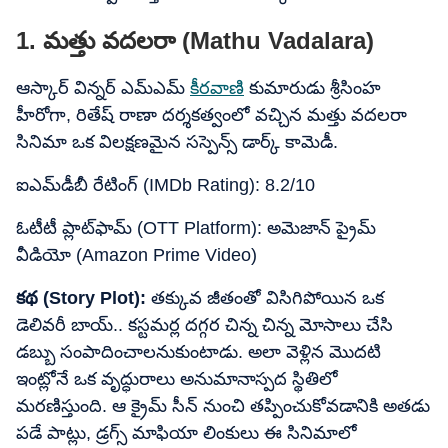
1. మత్తు వదలరా (Mathu Vadalara)
ఆస్కార్ విన్నర్ ఎమ్ఎమ్
కీరవాణి
కుమారుడు శ్రీసింహ
హీరోగా, రితేష్ రాణా దర్శకత్వంలో వచ్చిన మత్తు వదలరా
సినిమా ఒక విలక్షణమైన సస్పెన్స్ డార్క్ కామెడీ.
ఐఎమ్‌డీబీ రేటింగ్ (IMDb Rating): 8.2/10
ఓటీటీ ప్లాట్‌ఫామ్ (OTT Platform): అమెజాన్ ప్రైమ్
వీడియో (Amazon Prime Video)
కథ (Story Plot):
తక్కువ జీతంతో విసిగిపోయిన ఒక
డెలివరీ బాయ్.. కస్టమర్ల దగ్గర చిన్న చిన్న మోసాలు చేసి
డబ్బు సంపాదించాలనుకుంటాడు. అలా వెళ్లిన మొదటి
ఇంట్లోనే ఒక వృద్ధురాలు అనుమానాస్పద స్థితిలో
మరణిస్తుంది. ఆ క్రైమ్ సీన్ నుంచి తప్పించుకోవడానికి అతడు
పడే పాట్లు, డ్రగ్స్ మాఫియా లింకులు ఈ సినిమాలో