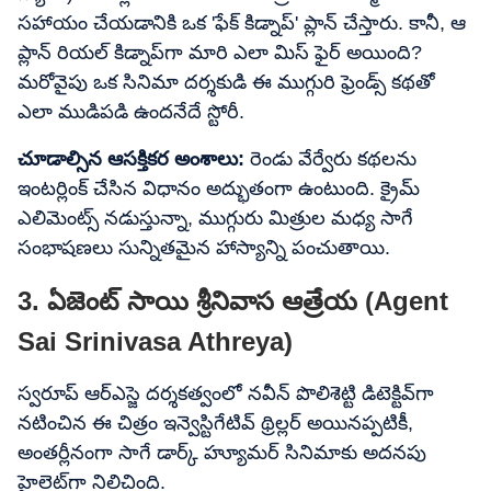
సహాయం చేయడానికి ఒక 'ఫేక్ కిడ్నాప్' ప్లాన్ చేస్తారు. కానీ, ఆ
ప్లాన్ రియల్ కిడ్నాప్‌గా మారి ఎలా మిస్ ఫైర్ అయింది?
మరోవైపు ఒక సినిమా దర్శకుడి ఈ ముగ్గురి ఫ్రెండ్స్ కథతో
ఎలా ముడిపడి ఉందనేదే స్టోరీ.
చూడాల్సిన ఆసక్తికర అంశాలు:
రెండు వేర్వేరు కథలను
ఇంటర్లింక్ చేసిన విధానం అద్భుతంగా ఉంటుంది. క్రైమ్
ఎలిమెంట్స్ నడుస్తున్నా, ముగ్గురు మిత్రుల మధ్య సాగే
సంభాషణలు సున్నితమైన హాస్యాన్ని పంచుతాయి.
3. ఏజెంట్ సాయి శ్రీనివాస ఆత్రేయ (Agent
Sai Srinivasa Athreya)
స్వరూప్ ఆర్ఎస్జె దర్శకత్వంలో నవీన్ పొలిశెట్టి డిటెక్టివ్‌గా
నటించిన ఈ చిత్రం ఇన్వెస్టిగేటివ్ థ్రిల్లర్ అయినప్పటికీ,
అంతర్లీనంగా సాగే డార్క్ హ్యూమర్ సినిమాకు అదనపు
హైలెట్‌గా నిలిచింది.