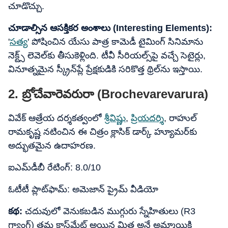
చూడొచ్చు.
చూడాల్సిన ఆసక్తికర అంశాలు (Interesting Elements):
'
సత్య
' పోషించిన యేసు పాత్ర కామెడీ టైమింగ్ సినిమాను
నెక్ట్స్ లెవెల్‌కు తీసుకెళ్లింది. టీవీ సీరియల్స్‌పై వచ్చే సెటైర్లు,
వినూత్నమైన స్క్రీన్‌ప్లే ప్రేక్షకుడికి సరికొత్త థ్రిల్‌ను ఇస్తాయి.
2. బ్రోచేవారెవరురా (Brochevarevarura)
వివేక్ ఆత్రేయ దర్శకత్వంలో
శ్రీవిష్ణు
,
ప్రియదర్శి
, రాహుల్
రామకృష్ణ నటించిన ఈ చిత్రం క్లాసిక్ డార్క్ హ్యూమర్‌కు
అద్భుతమైన ఉదాహరణ.
ఐఎమ్‌డీబీ రేటింగ్: 8.0/10
ఓటీటీ ప్లాట్‌ఫామ్: అమెజాన్ ప్రైమ్ వీడియో
కథ:
చదువులో వెనుకబడిన ముగ్గురు స్నేహితులు (R3
గ్యాంగ్) తమ క్లాస్‌మేట్ అయిన మిత్ర అనే అమ్మాయికి