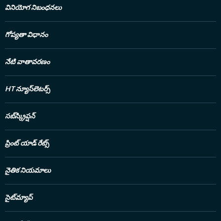
వినియోగ నిబంధనలు
గోప్యతా విధానం
నేటి వాతావరణం
HT న్యూస్‌లెటర్స్
సబ్‌స్క్రిప్షన్
ప్రింట్ యాడ్ రేట్స్
నైతిక నియమాలు
సైట్‌మ్యాప్