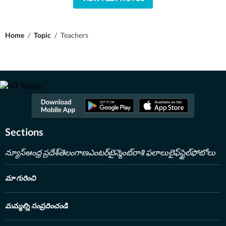
Home
/
Topic
/
Teachers
Sections
న్యూస్
ఆంధ్ర ప్రదేశ్
తెలంగాణ
ఎంటర్‌టైన్మెంట్
రాశి ఫలాలు
లైఫ్‌స్టైల్
ఫోటోలు
మా గురించి
మమ్మల్ని సంప్రదించండి