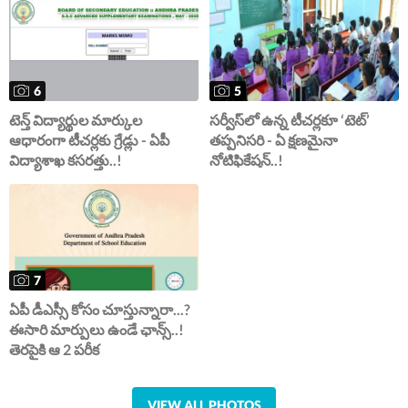
5
6
సర్వీస్‌లో ఉన్న టీచర్లకూ ‘టెట్’
టెన్త్ విద్యార్థుల మార్కుల
తప్పనిసరి - ఏ క్షణమైనా
ఆధారంగా టీచర్లకు గ్రేడ్లు - ఏపీ
నోటిఫికేషన్..!
విద్యాశాఖ కసరత్తు..!
7
ఏపీ డీఎస్సీ కోసం చూస్తున్నారా...?
ఈసారి మార్పులు ఉండే ఛాన్స్..!
తెరపైకి ఆ 2 పరీక
VIEW ALL PHOTOS