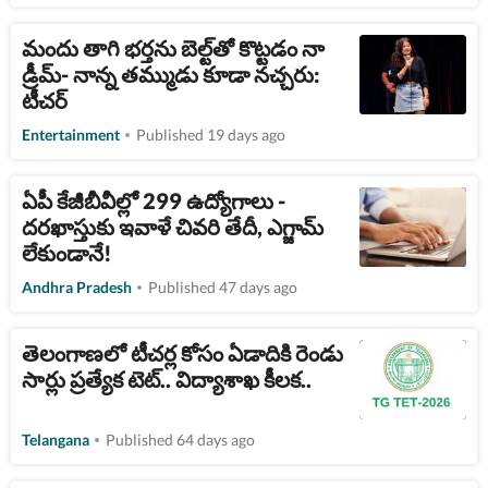
మందు తాగి భర్తను బెల్ట్‌తో కొట్టడం నా
డ్రీమ్- నాన్న తమ్ముడు కూడా నచ్చరు:
టీచర్
Entertainment
Published 19 days ago
ఏపీ కేజీబీవీల్లో 299 ఉద్యోగాలు -
దరఖాస్తుకు ఇవాళే చివరి తేదీ, ఎగ్జామ్
లేకుండానే!
Andhra Pradesh
Published 47 days ago
తెలంగాణలో టీచర్ల కోసం ఏడాదికి రెండు
సార్లు ప్రత్యేక టెట్.. విద్యాశాఖ కీలక..
Telangana
Published 64 days ago