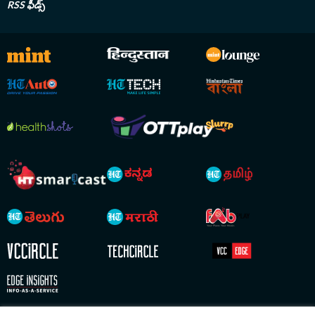
RSS ఫీడ్స్