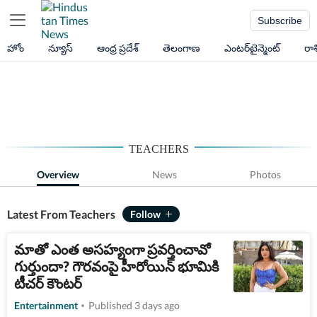
Subscribe
హోం
న్యూస్
ఆంధ్ర ప్రదేశ్
తెలంగాణ
ఎంటర్‌టైన్మెంట్
రా
TEACHERS
Overview
News
Photos
Latest From Teachers
మాతో ఎంత అసహ్యంగా ప్రవర్తించావో
గుర్తుందా? గౌరవంపై హీరోయిన్ భూమికి
టీచర్ కౌంటర్
Entertainment
Published 3 days ago