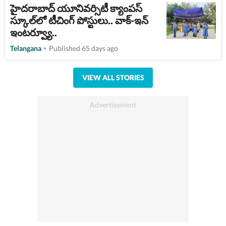
హైదరాబాద్ యూనివర్సిటీ క్యాంపస్
స్కూల్‌లో టీచింగ్ పోస్టులు.. వాక్-ఇన్
ఇంటర్వ్యూ..
Telangana
Published 65 days ago
VIEW ALL STORIES