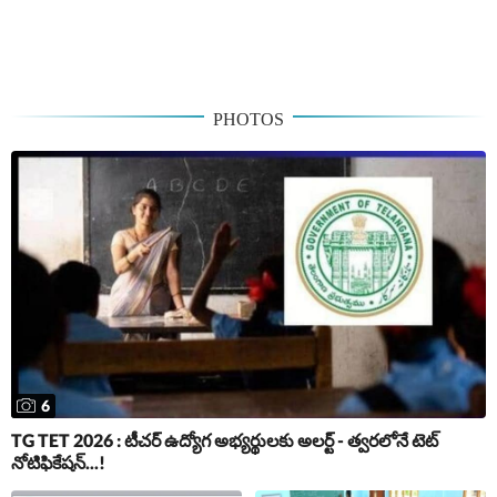
PHOTOS
6
TG TET 2026 : టీచర్ ఉద్యోగ అభ్యర్థులకు అలర్ట్ - త్వరలోనే టెట్
నోటిఫికేషన్...!