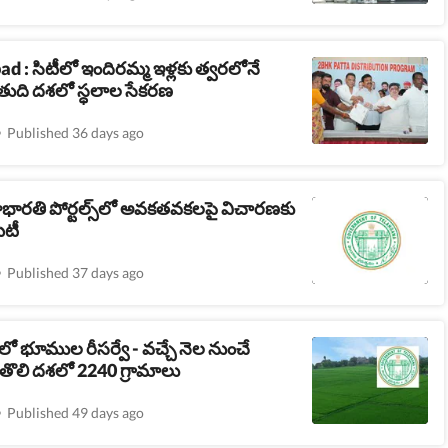
 : సిటీలో ఇందిరమ్మ ఇళ్లకు త్వరలోనే
 తుది దశలో స్ధలాల సేక‌ర‌ణ‌
Published 36 days ago
భారతి పోర్టల్స్‌లో అవకతవకలపై విచారణకు
ిటీ
Published 37 days ago
ో భూముల రీసర్వే - వచ్చే నెల నుంచే
 తొలి దశలో 2240 గ్రామాలు
Published 49 days ago