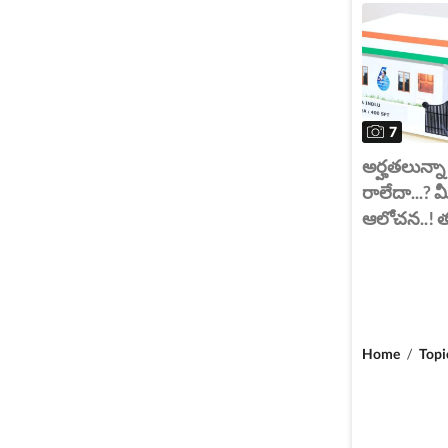
7
అర్హతలున్నా
రాలేదా...? మ
ఆలోచన..! 
Home
/
Topi