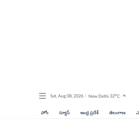
o
Sat, Aug 08, 2026
New Delhi
32
C
హోం
న్యూస్
ఆంధ్ర ప్రదేశ్
తెలంగాణ
ఎ