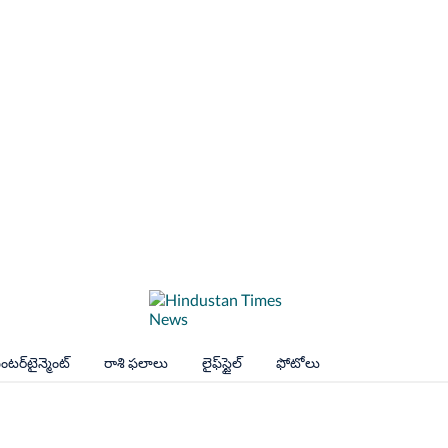
ంటర్‌టైన్మెంట్
రాశి ఫలాలు
లైఫ్‌స్టైల్
ఫోటోలు