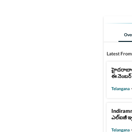
Ove
Latest From
హైదరాబాద్
ఈ నెంబర్ 
Telangana
Indiramma
ఎల్ఐజీ ఇళ్
Telangana