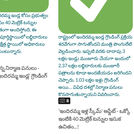
రమ్మ ఇండ్ల కోసం ప్రభుత్వం
సం 40 మెట్రిక్ టన్నుల
ంగా అందిస్తోంది. ఈ
పూర్తిస్థాయిలో లబ్ధిదారులు
రాష్ట్రంలో ఇందిరమ్మ ఇండ్ల గ్రౌండింగ్ ప్రక్రియ
్షేత్ర స్థాయిలో అధికారులు
శరవేగంగా సాగుతోందని మంత్రి పొంగులేటి
ుంటున్నారు.
వెల్లడించారు. ఇప్పటి వరకు దాదాపు 3
లక్షల ఇండ్లు మంజూరు చేయగా ఇందులో
2.37 లక్షల లబ్ధిదారులకు మంజూరీ
న నిర్మాణ పనులు -
పత్రాలను కూడా అందజేయడం జరిగిందని
ఇందిరమ్మ ఇండ్ల' గ్రౌండింగ్
చెప్పారు. 1.03 లక్షల ఇళ్లు గ్రౌండింగ్
అయి… వివిధ దశల్లో నిర్మాణ పనులు
కొనసాగుతున్నాయని వివరించారు.
8
" />
'ఇందిరమ్మ ఇళ్ల స్కీమ్' అప్డేట్ - ఒక్కో
ఇంటికి 40 మెట్రిక్ టన్నుల ఇసుక
ఉచితం...!