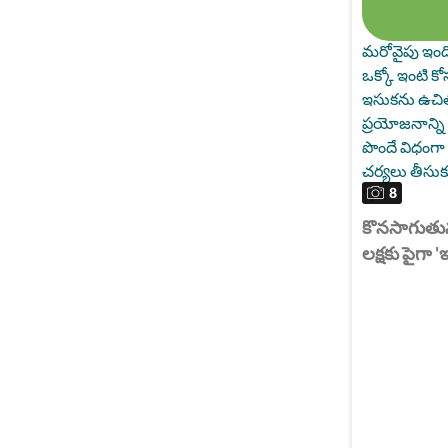
మరోవైపు ఇంది
ఒక్కో ఇంటి కో
ఇసుకను ఉచిత
ప్రయోజనాన్ని 
పొందే విధంగా క
చర్యలు తీసుక
8
" />
కొనసాగుతున్
లక్షకు పైగా '