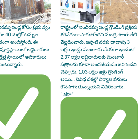
రమ్మ ఇండ్ల కోసం ప్రభుత్వం
రాష్ట్రంలో ఇందిరమ్మ ఇండ్ల గ్రౌండింగ్ ప్రక్రియ
సం 40 మెట్రిక్ టన్నుల
శరవేగంగా సాగుతోందని మంత్రి పొంగులేటి
ంగా అందిస్తోంది. ఈ
వెల్లడించారు. ఇప్పటి వరకు దాదాపు 3
పూర్తిస్థాయిలో లబ్ధిదారులు
లక్షల ఇండ్లు మంజూరు చేయగా ఇందులో
్షేత్ర స్థాయిలో అధికారులు
2.37 లక్షల లబ్ధిదారులకు మంజూరీ
ుంటున్నారు.
పత్రాలను కూడా అందజేయడం జరిగిందని
చెప్పారు. 1.03 లక్షల ఇళ్లు గ్రౌండింగ్
అయి… వివిధ దశల్లో నిర్మాణ పనులు
కొనసాగుతున్నాయని వివరించారు.
" alt="