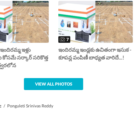
7
 ఇందిరమ్మ ఇళ్లు
ఇందిర‌మ్మ ఇండ్ల‌కు ఉచితంగా ఇసుక‌ -
ీ కోసమే సర్కార్ సరికొత్త
కూప‌న్ల పంపిణీ బాధ్య‌త‌ వారిదే...!
త్వరలోన
VIEW ALL PHOTOS
c
/
Ponguleti Srinivas Reddy