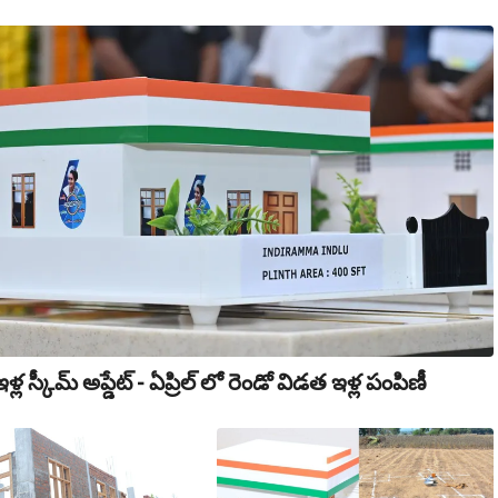
్ల స్కీమ్ అప్డేట్ - ఏప్రిల్ లో రెండో విడత ఇళ్ల పంపిణీ