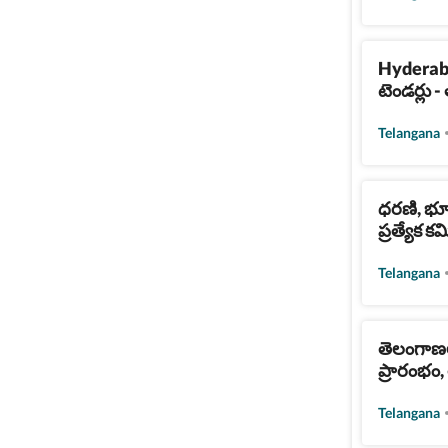
Hyderabad
టెండర్లు -
Telangana
ధరణి, భూ
ప్రత్యేక కమ
Telangana
తెలంగాణల
ప్రారంభం,
Telangana