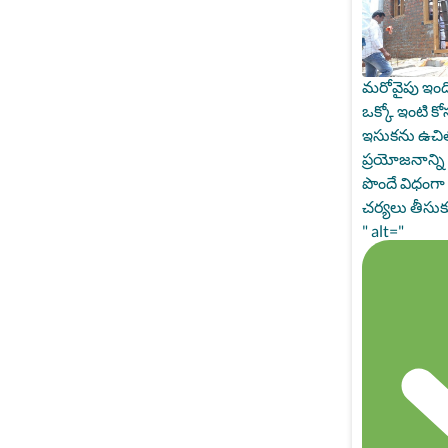
మరోవైపు ఇంది
ఒక్కో ఇంటి కో
ఇసుకను ఉచిత
ప్రయోజనాన్ని 
పొందే విధంగా క
చర్యలు తీసుక
" alt="