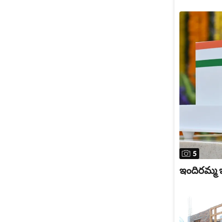
5
ఇందిరమ్మ ఇళ