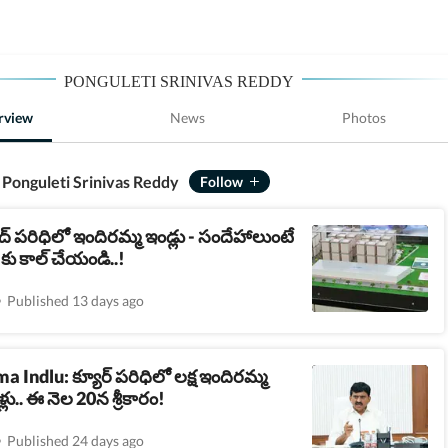
PONGULETI SRINIVAS REDDY
rview
News
Photos
 Ponguleti Srinivas Reddy
 పరిధిలో ఇందిరమ్మ ఇండ్లు - సందేహాలుంటే
కు కాల్ చేయండి..!
Published 13 days ago
 Indlu: క్యూర్ పరిధిలో లక్ష ఇందిరమ్మ
లు.. ఈ నెల 20న శ్రీకారం!
Published 24 days ago