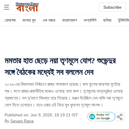
Subscribe
হোমপেজ
বাংলার মুখ
এক নজরে
বায়োস্কোপ
ভাগ্যলিপি
ছবিঘর
টুকিটাকি
মমতার হাত ছেড়ে নয়া তৃণমূলে যোগ? শুভেন্দুর
সঙ্গে বৈঠকের মধ্যেই সব বললেন দেব
২০২৬-এর বিধানসভা নির্বাচনে রাজ্য পালাবদল হয়েছে। ঘাস ফুলের জায়গায় ফুটেছে
পদ্ম। ফলে রাজ্য-রাজনীতির মঞ্চেও এসেছে নানা বদল। তৃণমূলের অন্তর্দ্বন্দ্ব এসেছে
প্রকাশ্যে। দল দু'ভাগে বিভক্ত হয়ে গিয়েছে। গুঞ্জন উঠেছিল দেব নাকি নয়া তৃণমূলে
যোগ দিতে চলেছেন। তবে এবার এই নিয়ে মুখ খুললেন তৃণমূল সাংসদ।
Published on: Jun 9, 2026, 18:19:21 IST
Prefer HT
on Google
By
Sayani Rana