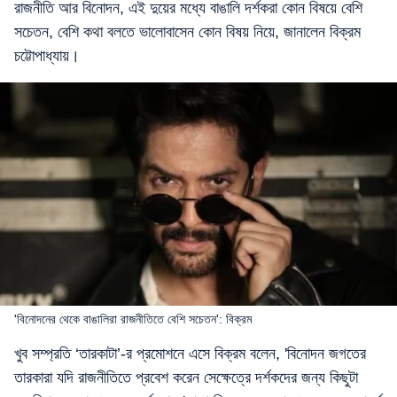
রাজনীতি আর বিনোদন, এই দুয়ের মধ্যে বাঙালি দর্শকরা কোন বিষয়ে বেশি
সচেতন, বেশি কথা বলতে ভালোবাসেন কোন বিষয় নিয়ে, জানালেন বিক্রম
চট্টোপাধ্যায়।
'বিনোদনের থেকে বাঙালিরা রাজনীতিতে বেশি সচেতন': বিক্রম
খুব সম্প্রতি ‘তারকাটা’-র প্রমোশনে এসে বিক্রম বলেন, 'বিনোদন জগতের
তারকারা যদি রাজনীতিতে প্রবেশ করেন সেক্ষেত্রে দর্শকদের জন্য কিছুটা