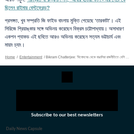
ছিলেন রাইমার বেস্টফ্রেন্ড?
প্রসঙ্গত, খুব সম্প্রতি জি ফাইভ বাংলায় মুক্তি পেয়েছে ‘তারকাটা’। এই
সিরিজে প্রিয়াঙ্কার সঙ্গে অভিনয় করেছেন বিক্রম চট্টোপাধ্যায়। অসাধারণ
একশন প্যাকড এই ছবিতে আরও অভিনয় করেছেন সত্যম ভট্টাচার্য এবং
মায়াং চ্যাং।
Home
/
Entertainment
/
Bikram Chatterjee: 'বিনোদনের থেকে বাঙালিরা রাজনীতিতে বেশি সচেতন': বিক্রম
Subscribe to our best newsletters
Daily News Capsule