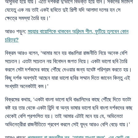
অসুবিধা হয়ে যায়। এতে দর্শকরা দু'ভাগে বিভক্ত হয়ে যান। সকলের মতাদর্শ
যেহেতু এক নয় তাই একই ছবিতে দুই শিল্পী যদি আলাদা দলের হন সে
ক্ষেত্রে সমস্যা তৈরি হয়।'
আরও পড়ুন:
মহুয়ার বায়োপিকে থাকবেন অরিন্দম শীল, ফুটিয়ে তুলবেন কোন
চরিত্র?
বিক্রম আরও বলেন, ‘আমার মনে হয় বাঙালিরা রাজনীতি নিয়ে অনেক বেশি
সচেতন। এতটা সচেতন নয় বিনোদন জগত নিয়ে। একটা ভালো ছবি তৈরি
করলে সেটা দর্শকদের কাছে পৌঁছে দেওয়ার জন্য যথেষ্ট পরিশ্রম করতে হয়।
কিছু দর্শক অবশ্যই আছেন যারা ভালো ছবির সম্মান দিতে জানেন কিন্তু এই
সংখ্যাটা অনেকটাই কম।’
বিক্রমের কথায়, ‘একটা বাংলা ভালো ছবি বাঙালিদের কাছে পৌঁছে দিতে যতটা
কষ্ট হয় তার থেকে একটা হিন্দি বা অন্য ভাষার ভালো ছবি বাংলা দর্শকদের কাছ
থেকেই বেশি প্রশংসিত হয়। তাই আমার এটাই মনে হয় যে, অভিনেতা
অভিনেত্রীরা রাজনীতিতে প্রবেশ করলে সেই যুদ্ধ আরও বেশি বেড়ে যায়।’
আরও পড়ুন:
পরমব্রত বা রুদ্রনীল নন, ‘আবার হাওয়া বদল’- এর সেটে কে