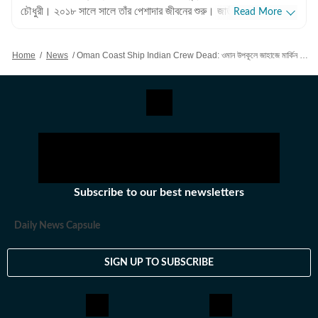
চৌধুরী। ২০১৮ সালে সালে তাঁর পেশাদার জীবনের শুরু। জাতীয়, আন্তর্জাতিক
Read More
বিষয়, বাংলার রাজনীতি এবং খেলাধুলোর বিষয়ে লেখার ক্ষেত্রে ৮ বছরের অভিজ্ঞতা
রয়েছে তাঁর। আন্তর্জাতিক ক্ষেত্রে আমেরিকা, পাকিস্তান এবং বাংলাদেশের
Home
/
News
/
Oman Coast Ship Indian Crew Dead: ওমান উপকূলে জাহাজে মার্কিন হামলায় তিন ভারতীয় নাবিকের মৃত্যু
বিষয়ে তাঁর আগ্রহ সবচেয়ে বেশি। কলকাতা বিশ্ববিদ্যালয় থেকে সাংবাদিকতায়
স্নাতকোত্তর ডিগ্রি পাশ করেই সাংবাদিকতার জগতে প্রবেশ করেছেন
অভিজিৎ। হিন্দুস্তান টাইমস বাংলায় যোগদানের আগে ওয়ানইন্ডিয়া এবং ইটিভি
ভারতে কাজ করার অভিজ্ঞতা রয়েছে অভিজিতের। এছাড়া আকাশবাণীতে রেডিও
জকি হিসেবেও কাজ করেছিলেন তিনি। খবরের জগৎ ছাড়া খেলাধুলো, ইতিহাসে
অভিজিতের আগ্রহ রয়েছে। শিক্ষাগত যোগ্যতা: সাংবাদিকতা ও গণজ্ঞাপন নিয়ে
অভিজিৎ তাঁর স্নাতক স্তরের পড়াশোনা সম্পন্ন করেছেন আশুতোষ কলেজ
থেকে। এরপর কলকাতা বিশ্ববিদ্যালয় থেকে একই বিষয়ে স্নাতকোত্তর ডিগ্রি
Subscribe to our best newsletters
অর্জন করেন। ব্যক্তিগত পছন্দ ও নেশা: ক্রিকেট, ফুটবল, টেনিস ছাড়া প্রায় সব
ধরনের খেলা দেখতে তিনি ভীষণ ভালোবাসেন। কাজের বাইরে তাঁর অবসর কাটে
Daily News Capsule
বই পড়ে এবং বিভিন্ন বিষয়ে ডকুমেন্টারি দেখে।
SIGN UP TO SUBSCRIBE