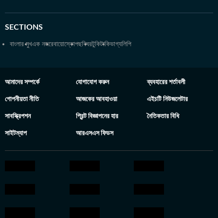
SECTIONS
বাংলার মুখ
এক নজরে
বায়োস্কোপ
ছবিঘর
টুকিটাকি
ভাগ্যলিপি
আমাদের সম্পর্কে
যোগাযোগ করুন
ব্যবহারের শর্তাবলী
গোপনীয়তা নীতি
আজকের আবহাওয়া
এইচটি নিউজলেটার
সাবস্ক্রিপশন
প্রিন্ট বিজ্ঞাপনের হার
নৈতিকতার বিধি
সাইটম্যাপ
আরএসএস ফিডস