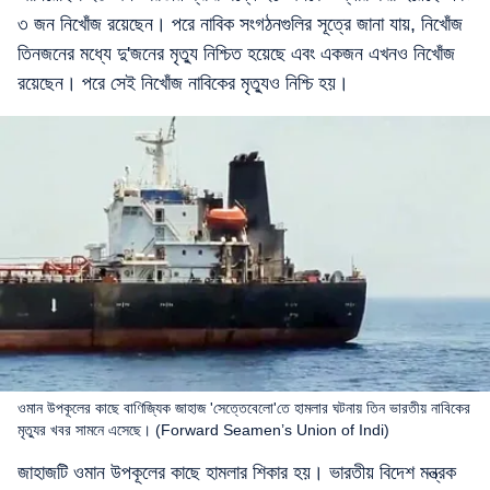
৩ জন নিখোঁজ রয়েছেন। পরে নাবিক সংগঠনগুলির সূত্রে জানা যায়, নিখোঁজ
তিনজনের মধ্যে দু'জনের মৃত্যু নিশ্চিত হয়েছে এবং একজন এখনও নিখোঁজ
রয়েছেন। পরে সেই নিখোঁজ নাবিকের মৃত্যুও নিশ্চি হয়।
ওমান উপকূলের কাছে বাণিজ্যিক জাহাজ 'সেত্তেবেলো'তে হামলার ঘটনায় তিন ভারতীয় নাবিকের
মৃত্যুর খবর সামনে এসেছে। (Forward Seamen’s Union of Indi)
জাহাজটি ওমান উপকূলের কাছে হামলার শিকার হয়। ভারতীয় বিদেশ মন্ত্রক