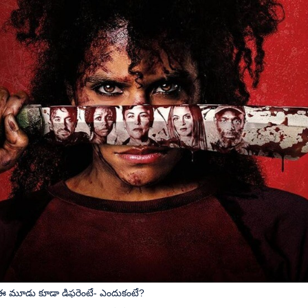
్స్- ఈ మూడు కూడా డిఫరెంటే- ఎందుకంటే?