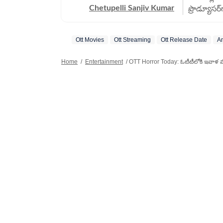
Chetupelli Sanjiv Kumar
ప్రొడ్యూసర
ఏళ్ల అనుభవ
సీరియల్స్,
Ott Movies
Ott Streaming
Ott Release Date
A
సమాచారాన్ని పాఠకులకు ప్రభ
ముందుంటార
Home
/
Entertainment
/
OTT Horror Today: ఓటీటీలోకి ఇవాళ వచ్చ
అభిరుచుల
అందెవేసిన చేయి. అందుకే ఆయన అమోఘమైన పనితీరు
ప్రతిష్టాత్
అవార్డును,
జర్నలిజంల
ఖచ్చితత్వానికి నిదర్శనం. ఈయన గతంల
సంస్థల్లో 
రిపోర్టింగ
(SEO) అంశాలపై మంచి
జర్నలిజంలో
భారత్‌లో 
పోషించారు.
అవడం విశేషం