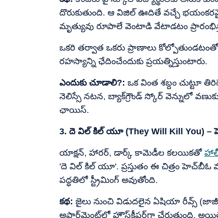
దొరుకుతుంది. ఆ విజిల్ ఊదితే వచ్చే భయంకరమై
మృత్యువు రూపాలే వెంటాడి వేటాడటం ప్రారంభిస
ఒకరి తర్వాత ఒకరు ప్రాణాలు కోల్పోతుండటంతో, 
రహస్యాన్ని ఛేదించేందుకు ప్రయత్నిస్తుంటారు.
ఎందుకు చూడాలి?:
ఒక వింత శబ్దం చుట్టూ తిరిగ
నెలిస్సే నటన, బ్యాక్‌గ్రౌండ్ స్కోర్ వెన్నులో వణుకు 
ఛాయిస్.
3. దె విల్ కిల్ యూ (They Will Kill You) – హె
యాక్షన్, హారర్, డార్క్ కామెడీల కలయికతో
హాల
'దె విల్ కిల్ యూ'. ప్రస్తుతం ఈ చిత్రం హెచ్‌బ
పద్ధతిలో స్ట్రీమింగ్ అవుతోంది.
కథ:
జైలు నుంచి విడుదలైన ఏషియా రీవ్స్ (జాజ
అపార్ట్‌మెంట్‌లో హౌస్‌కీపర్‌గా చేరుతుంది. అ