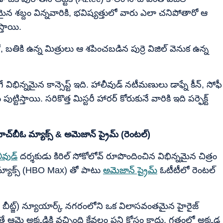
న శబ్దం విన్నవారికి, భవిష్యత్తులో వారు ఎలా చనిపోతారో ఆ
్తాయి.
బతికి ఉన్న మిత్రులు ఆ శపించబడిన పుర్రె విజిల్ వెనుక ఉన్న
ే విభిన్నమైన కాన్సెప్ట్ ఇది. హాలీవుడ్ నటీమణులు డాఫ్నే కీన్, సోఫీ
పుట్టిస్తాయి. సరికొత్త మిస్టరీ హారర్ కోరుకునే వారికి ఇది పర్ఫెక్ట్
చ్‌బీఓ మ్యాక్స్ & అమెజాన్ ప్రైమ్ (రెంటల్)
ీవుడ్
దర్శకుడు కిరిల్ సోకోలోవ్ రూపొందించిన విభిన్నమైన చిత్రం
ీఓ మ్యాక్స్ (HBO Max) తో పాటు
అమెజాన్ ప్రైమ్
ఓటీటీలో రెంటల్
ీ బీట్జ్) న్యూయార్క్ నగరంలోని ఒక విలాసవంతమైన హైరైజ్
యితే ఆమె అక్కడికి వచ్చింది కేవలం పని కోసం కాదు. గతంలో అక్కడ