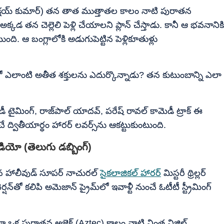
 (అక్షయ్ కుమార్) తన తాత ముత్తాతల కాలం నాటి పురాతన
క్కడ తన చెల్లెలి పెళ్లి చేయాలని ప్లాన్ చేస్తాడు. కానీ ఆ భవనానికి
ి. ఆ బంగ్లాలోకి అడుగుపెట్టిన పెళ్లికూతుళ్లు
ో ఎలాంటి అతీత శక్తులను ఎదుర్కొన్నాడు? తన కుటుంబాన్ని ఎలా
ెడీ టైమింగ్, రాజ్‌పాల్ యాదవ్, పరేష్ రావల్ కామెడీ ట్రాక్ ఈ
్వితీయార్థం హారర్ లవర్స్‌ను ఆకట్టుకుంటుంది.
డియో (తెలుగు డబ్బింగ్)
ించిన హాలీవుడ్ సూపర్ నాచురల్
సైకలాజికల్ హారర్
మిస్టరీ థ్రిల్లర్
ెర్షన్‌తో కలిపి అమెజాన్ ప్రైమ్‌లో ఇవాళ్టీ నుంచే ఓటీటీ స్ట్రీమింగ్
డా ఒక పురాతన అజ్టెక్ (Aztec) కాలం నాటి వింత విజిల్