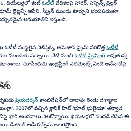
e: థియేటర్లలో కంటే
ఓటీటీ
వేదికలపై హారర్, సస్పెన్స్ థ్రిల్లర్
ాక రూమ్ లైట్లన్నీ ఆపేసి, స్క్రీన్ ముందు కూర్చుని భయపడుతూ
ద్భుతమైన అనుభూతిని ఇస్తుంది.
ఖ ఓటీటీ సంస్థలైన నెట్‌ఫ్లిక్స్, అమెజాన్ ప్రైమ్ సరికొత్త
ఓటీటీ
్షకుల ముందుకు వచ్చాయి. నేటి నుంచి
ఓటీటీ స్ట్రీమింగ్
అవుతున్న
ాంశాలు, చూసేందుకు ఇంట్రెస్టింగ్ ఎలిమెంట్స్ ఏంటీ అనేవాటిపై
ిక్స్
ర్శకుడు
ప్రియదర్శన్
కాంబినేషన్‌లో దాదాపు రెండు దశాబ్దాల
్ బంగ్లా'. 2007లో వచ్చిన క్లాసిక్ హిట్ 'భూల్ భులైయా' తర్వాత
ీనిపై భారీ అంచనాలు నెలకొన్నాయి. థియేటర్లలో సందడి చేసిన ఈ
అయి డిజిటల్ ఆడియన్స్‌ను అలరిస్తోంది.