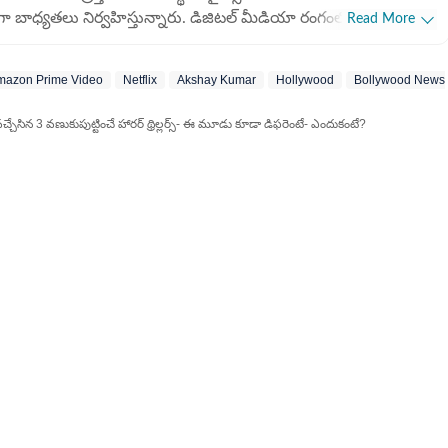
్‌గా బాధ్యతలు నిర్వహిస్తున్నారు. డిజిటల్ మీడియా రంగంలో ఆయనకు 8
Read More
ం ఉంది. ముఖ్యంగా సినిమా వార్తలు, మూవీ రివ్యూలు, ఓటీటీ కంటెంట్,
 బుల్లితెరకు సంబంధించిన న్యూస్ అందించడంలో ఆయనది ప్రత్యేక శైలి.
mazon Prime Video
Netflix
Akshay Kumar
Hollywood
Bollywood News 
ావవంతంగా చేరవేయడంలో ఆయన ఎప్పుడూ
ు. డిజిటల్ మీడియా వేగంగా మారుతున్న తరుణంలో, పాఠకుల
ేసిన 3 వణుకుపుట్టించే హారర్ థ్రిల్లర్స్- ఈ మూడు కూడా డిఫరెంటే- ఎందుకంటే?
కు అనుగుణంగా నాణ్యమైన కంటెంట్‌ను రూపొందించడంలో ఆయనది
కు గాను ప్రస్తుత సంస్థలో
మకమైన 'డిజీ జర్నో ఆఫ్ ది క్వార్టర్' (Digi Journo of the Quarter)
 అనేకసార్లు కంటెంట్ ఇన్‌స్టా అవార్డులను అందుకున్నారు. ఇది డిజిటల్
ో ఆయన చూపిస్తున్న నిబద్ధతకు, వార్తా సేకరణలో ఆయన పాటించే
ో ఈటీవీ భారత్, సాక్షి, ఫిల్మీబీట్ మీడియా
పని చేశారు. సినిమా, ప్రాంతీయ వార్తలపై కథనాలు అందించడంతోపాటు ఫిల్మీ
్ చేశారు. కంటెంట్ రాయడం, ఎడిటింగ్‌తోపాటు వీడియో ఎడిటింగ్, ఎస్‌ఈవో
 పట్టు ఉంది. 2017లో తెలంగాణ యూనివర్సిటీలో
 పీజీ చేస్తున్న సమయంలో క్యాంపస్ రిక్రూట్ మెంట్‌లో భాగంగా ఈటీవీ
చేరారు. ఈటీవీ భారత్ తెలంగాణ లాంచ్ సమయంలో కీలక పాత్ర
 ఆయన అందించిన బులిటెన్స్, న్యూస్ ఆర్టికల్స్‌తో సదరు వెబ్‌సైట్ లాంచ్
. అనంతరం ఏడాదికి కంటెంట్ ఎడిటర్‌గా పని చేస్తూనే యాక్టింగ్ షిఫ్ట్