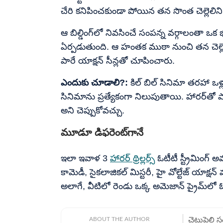
చేరి కనిపించకుండా పోయిన తన సొంత చెల్లెలిని
ఆ బిల్డింగ్‌లో నివసించే సంపన్న వర్గాలంత
ఏర్పడుతుంది. ఆ హంతక ముఠా నుంచి తన చెల్ల
పారే యాక్షన్ సీన్లతో చూపించారు.
ఎందుకు చూడాలి?:
కిల్ బిల్ సినిమా తరహా ఒళ్లు
సినిమాను ప్రత్యేకంగా నిలుపుతాయి. హారర్‌తో పాటు
అని చెప్పుకోవచ్చు.
మూడూ డిఫరెంట్‌గానే
ఇలా ఇవాళ 3
హారర్ థ్రిల్లర్స్
ఓటీటీ స్ట్రీమింగ్
కామెడీ, సైకలాజికల్ మిస్టరీ, హై వోల్టేజ్ యాక్ష
అలాగే, వీటిలో రెండు ఒక్క అమెజాన్ ప్రైమ్‌ల
ABOUT THE AUTHOR
చెటుపెల్లి 