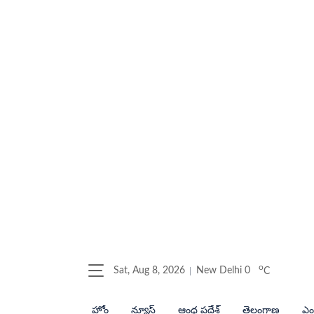
o
Sat, Aug 8, 2026
New Delhi
0
C
హోం
న్యూస్
ఆంధ్ర ప్రదేశ్
తెలంగాణ
ఎంట