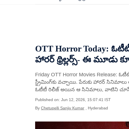
OTT Horror Today: ఓటీటీల
హారర్ థ్రిల్లర్స్- ఈ మూడు 
Friday OTT Horror Movies Release: ఓటీటీలోక
స్ట్రీమింగ్‌కు వచ్చాయి. పేరుకు హారర్ సినిమా
ఓటీటీ రిలీజ్ అయిన ఆ సినిమాలు, వాటిని చూసేందు
Published on: Jun 12, 2026, 15:07:41 IST
By
Chetupelli Sanjiv Kumar
, Hyderabad