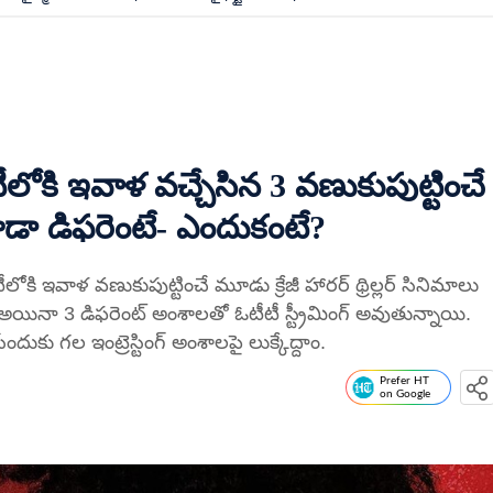
ోకి ఇవాళ వచ్చేసిన 3 వణుకుపుట్టించే
కూడా డిఫరెంటే- ఎందుకంటే?
ి ఇవాళ వణుకుపుట్టించే మూడు క్రేజీ హారర్ థ్రిల్లర్ సినిమాలు
లు అయినా 3 డిఫరెంట్ అంశాలతో ఓటీటీ స్ట్రీమింగ్ అవుతున్నాయి.
కు గల ఇంట్రెస్టింగ్ అంశాలపై లుక్కేద్దాం.
Prefer HT
on Google