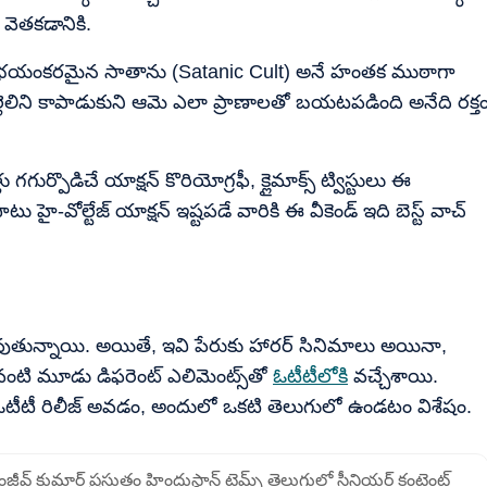
 వెతకడానికి.
ా ఒక భయంకరమైన సాతాను (Satanic Cult) అనే హంతక ముఠాగా
ెలిని కాపాడుకుని ఆమె ఎలా ప్రాణాలతో బయటపడింది అనేది రక్త
 గగుర్పొడిచే యాక్షన్ కొరియోగ్రఫీ, క్లైమాక్స్ ట్విస్టులు ఈ
 హై-వోల్టేజ్ యాక్షన్ ఇష్టపడే వారికి ఈ వీకెండ్ ఇది బెస్ట్ వాచ్
 అవుతున్నాయి. అయితే, ఇవి పేరుకు హారర్ సినిమాలు అయినా,
న్ వంటి మూడు డిఫరెంట్ ఎలిమెంట్స్‌తో
ఓటీటీలోకి
వచ్చేశాయి.
ో ఓటీటీ రిలీజ్ అవడం, అందులో ఒకటి తెలుగులో ఉండటం విశేషం.
సంజీవ్ కుమార్ ప్రస్తుతం హిందుస్థాన్ టైమ్స్ తెలుగులో సీనియర్ కంటెంట్