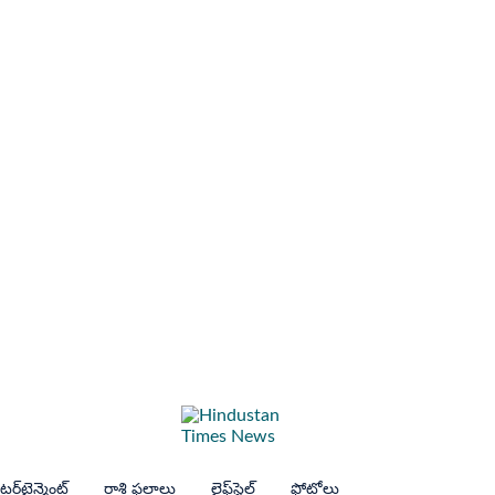
ర్‌టైన్మెంట్
రాశి ఫలాలు
లైఫ్‌స్టైల్
ఫోటోలు