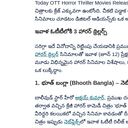
Today OTT Horror Thriller Movies Releas
చిత్రాలకు క్రేజ్ ఎక్కువగా ఉంటోంది. చీకటి పడ్డ
సినిమాలు చూడటం డిజిటల్ ఆడియన్స్‌కు ఒక అ
ఇవాళ ఓటీటీలోకి 3 హారర్ థ్రిల్లర్స్
సరిగ్గా ఇదే వినోదాన్ని రెట్టింపు చేయడానికి ప్రము
హారర్ థ్రిల్లర్
సినిమాలతో ఇవాళ (జూన్ 12) ప్రేక
మూడు విభిన్నమైన హారర్ సినిమాల విశేషాలు, కథ
ఒక లుక్కేద్దాం.
1. భూత్ బంగ్లా (Bhooth Bangla) – నెట్‌ఫ్ల
బాలీవుడ్ స్టార్ హీరో
అక్షయ్ కుమార్
, ప్రముఖ ద
తర్వాత వచ్చిన క్రేజీ హారర్ కామెడీ చిత్రం 'భూత
వీరిద్దరి కలయికలో వచ్చిన సినిమా కావడంతో ద
చిత్రం ఇప్పుడు
నెట్‌ఫ్లిక్స్‌
లో ఇవాళ ఓటీటీ రిలీజ్ 