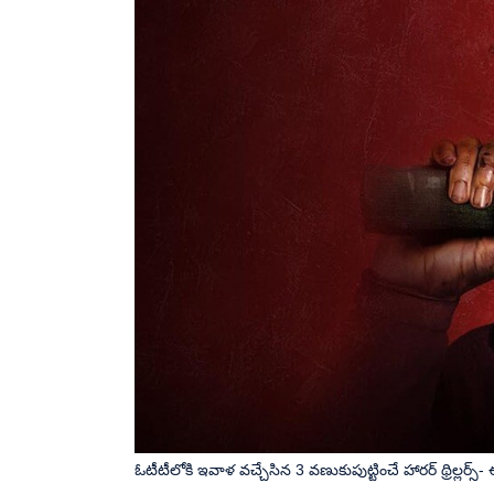
ఓటీటీలోకి ఇవాళ వచ్చేసిన 3 వణుకుపుట్టించే హారర్ థ్రిల్లర