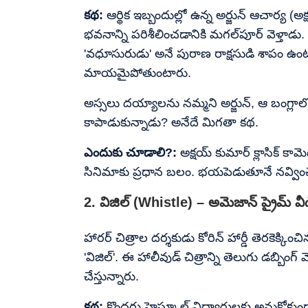
కథ:
ఆర్థిక ఇబ్బందుల్లో ఉన్న అర్జున్ ఆచార్య
భవనాన్ని పరిశీలించడానికి మగల్‌పూర్ వెళ్తాడు. అ
'వధూసురుడు' అనే పురాణ రాక్షసుడి శాపం ఉంటుంద
మాయమైపోతుంటారు.
అస్సలు దయ్యాలను నమ్మని అర్జున్, ఆ బంగ్లాల
కాపాడుకున్నాడు? అనేదే మిగతా కథ.
ఎందుకు చూడాలి?:
అక్షయ్ కుమార్ క్లాసిక్ కామ
సినిమాకు ప్రధాన బలం. భయపెడుతూనే నవ్వించే ద
2. విజిల్ (Whistle) – అమెజాన్ ప్రైమ్ వీ
హారర్ చిత్రాల దర్శకుడు కోరిన్ హార్డీ తెరకెక్క
'విజిల్'. ఈ హాలీవుడ్ చిత్రాన్ని తెలుగు డబ్బింగ్ వ
చేస్తున్నారు.
కథ:
కొందరు హైస్కూల్ విద్యార్థులకు అనుకోకుం