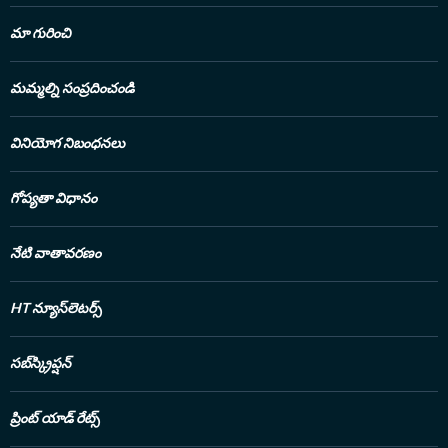
మా గురించి
మమ్మల్ని సంప్రదించండి
వినియోగ నిబంధనలు
గోప్యతా విధానం
నేటి వాతావరణం
HT న్యూస్‌లెటర్స్
సబ్‌స్క్రిప్షన్
ప్రింట్ యాడ్ రేట్స్