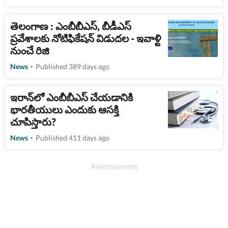
తెలంగాణ : ఎంబీబీఎస్, బీడీఎస్‌
ప్రవేశాలకు నోటిఫికేషన్ విడుదల - ఇవాళ్టి
నుంచే రిజి
News
Published 389 days ago
ఇరాన్‌లో ఎంబీబీఎస్ చేయడానికి
భారతీయులు ఎందుకు ఆసక్తి
చూపిస్తారు?
News
Published 411 days ago