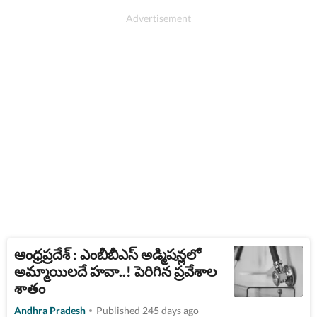
ఆంధ్రప్రదేశ్ : ఎంబీబీఎస్‌ అడ్మిషన్లలో
అమ్మాయిలదే హవా..! పెరిగిన ప్రవేశాల
శాతం
Andhra Pradesh
Published 245 days ago