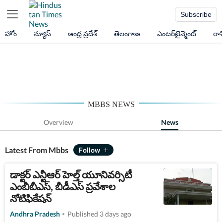
Subscribe
హోం
న్యూస్
ఆంధ్ర ప్రదేశ్
తెలంగాణ
ఎంటర్‌టైన్మెంట్
రా
MBBS NEWS
Overview
News
Latest From Mbbs
డాక్టర్ ఎన్టీఆర్ హెల్త్ యూనివర్సిటీ
ఎంబీబీఎస్, బీడీఎస్ ప్రవేశాల
నోటిఫికేషన్
Andhra Pradesh
Published 3 days ago