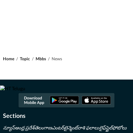
Home
/
Topic
/
Mbbs
/
News
Sections
న్యూస్
ఆంధ్ర ప్రదేశ్
తెలంగాణ
ఎంటర్‌టైన్మెంట్
రాశి ఫలాలు
లైఫ్‌స్టైల్
ఫోటోలు