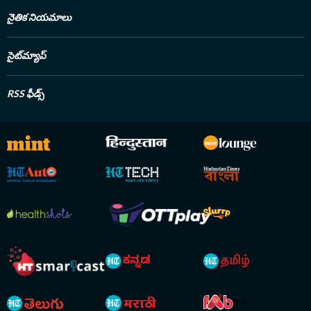
నైతిక నియమాలు
సైట్‌మ్యాప్
RSS ఫీడ్స్