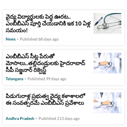
వైద్య విద్యార్థులకు పెద్ద ఊరట..
ఎంబీబీఎస్ పూర్తి చేయడానికి ఇక 10 ఏళ్ల
సమయం!
News
Published 68 days ago
ఎంబీబీఎస్ సీట్ల పేరుతో
మోసాలు..తల్లిదండ్రులకు హైదరాబాద్
సీపీ సజ్జనార్ రిక్వెస్ట్
Telangana
Published 99 days ago
పిడుగురాళ్ల ప్రభుత్వ వైద్య క‌ళాశాల‌లో
ఈ సంవ‌త్సర‌మే ఎంబీబీఎస్ ప్రవేశాలు
Andhra Pradesh
Published 213 days ago