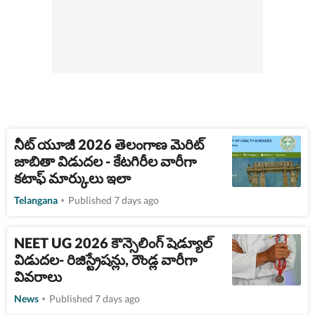
నీట్ యూజీ 2026 తెలంగాణ మెరిట్
జాబితా విడుదల - కేటగిరీల వారీగా
కటాఫ్ మార్కులు ఇలా
Telangana
Published 7 days ago
NEET UG 2026 కౌన్సెలింగ్ షెడ్యూల్
విడుదల- రిజిస్ట్రేషన్లు, రౌండ్ల వారీగా
వివరాలు
News
Published 7 days ago