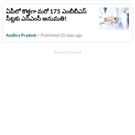
ఏపీలో కొత్తగా మరో 175 ఎంబీబీఎస్
సీట్లకు ఎన్‌ఎంసీ అనుమతి!
Andhra Pradesh
Published 25 days ago