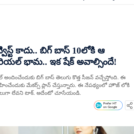
్ట్ కాదు.. బిగ్ బాస్ 10లోకి ఆ
ీరియల్ భామ.. ఇక షేక్ అవాల్సిందే!
 అందించేందుకు బిగ్ బాస్ తెలుగు కొత్త సీజన్ వచ్చేస్తోంది. ఈ
హించేందుకు మేకర్స్ ప్లాన్ చేస్తున్నారు. ఈ నేపథ్యంలో హౌజ్ లోకి
ామూలుగా లేవని టాక్. అదేంటో చూసేయండి.
Prefer HT
on Google