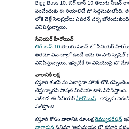
Bigg Boss 10: బిగ్ బాస్ 10 తెలుగు సీజన్ రాబో
పంచేందుకు ఈ రియాలిటీ షో సిద్ధమవుతోంది. ఈ బి
లోకి వెళ్లే సెలబ్రిటీలు ఎవరనే చర్చ జోరందుకుంద
వినిపిస్తున్నాయి.
సీనియర్ హీరోయిన్
బిగ్ బాస్ 10
తెలుగు సీజన్ లో సీనియర్ హీరోయిన
తరచూ వివాదాల్లో ఉండే ఆమె ఈ సారి స్పెషల్ గా స
వినిపిస్తున్నాయి. ఇప్పటికే ఈ విషయంపై షో మేక
వారానికి లక్ష
కస్తూరి శంకర్ ను ఎలాగైనా హౌజ్ లోకి రప్పించేందు
చేస్తున్నారని సోషల్ మీడియా టాక్ వినిపిస్తో
వెలిగిన ఈ సీనియర్
హీరోయిన్
.. ఇప్పుడు సెకండ్
నటిస్తోంది.
కస్తూరి కోసం వారానికి రూ.లక్ష
రెమ్యునరేషన్
ఇచ్
నాగార్జున
సినిమా ‘అన్నమయ్య’లో కస్తూరి నటించ