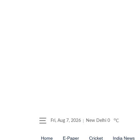
o
Fri, Aug 7, 2026
New Delhi
0
C
Home
E-Paper
Cricket
India News