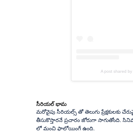
A post shared by
సీరియల్ భామ
మరోవైపు సీరియల్స్ తో తెలుగు ప్రేక్షకులకు చేర
తీసుకొస్తారనే ప్రచారం జోరుగా సాగుతోంది. సి
లో మంచి ఫాలోయింగే ఉంది.