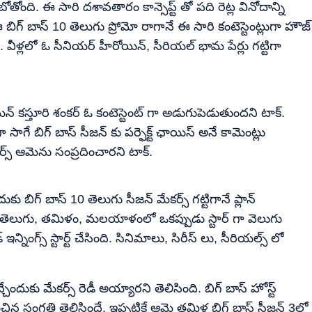
తోంది. ఈ సారి దశావతారం కాన్సెప్ట్ తో పది రెట్ల వినోదాన్ని
గ్ బాస్ 10 తెలుగు ప్రోమో రాగానే ఈ సారి కంటెస్టెంట్లుగా హౌజ్
ి. వీళ్లలో ఓ సీనియర్ హీరోయిన్, సీరియల్ భామ పేర్లు గట్టిగా
్ కస్తూరి శంకర్ ఓ కంటెస్టెంట్ గా అడుగుపెడుతుందని టాక్.
ాగే బిగ్ బాస్ సీజన్ కు పర్ఫెక్ట్ ఛాయిస్ అనే కామెంట్లు
ర్స్ ఆమెను సంప్రదించారని టాక్.
కు బిగ్ బాస్ 10 తెలుగు సీజన్ మేకర్స్ గట్టిగానే ప్లాన్
ంది. తెలుగు, తమిళం, మలయాళంలో ఒకప్పుడు స్టార్ గా వెలుగు
 ఇన్నింగ్స్ స్టార్ట్ చేసింది. సినిమాలు, సిరీస్ లు, సీరియల్స్ లో
చేందుకు మేకర్స్ రెడీ అయ్యారని తెలిసింది. బిగ్ బాస్ హోస్ట్
ిన సంగతి తెలిసిందే. ఇప్పటికే ఆమె తమిళ బిగ్ బాస్ సీజన్ 3లో