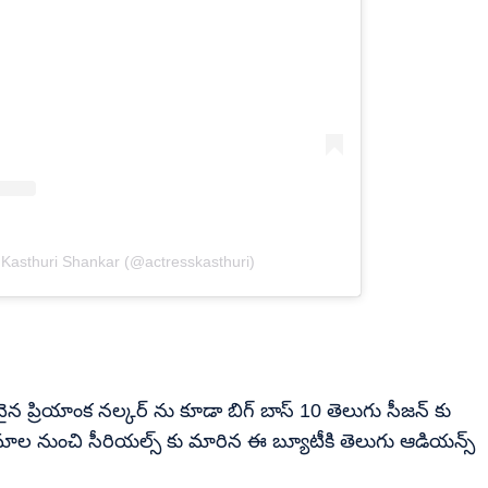
 Kasthuri Shankar (@actresskasthuri)
ువైన ప్రియాంక నల్కర్ ను కూడా బిగ్ బాస్ 10 తెలుగు సీజన్ కు
నిమాల నుంచి సీరియల్స్ కు మారిన ఈ బ్యూటీకి తెలుగు ఆడియన్స్