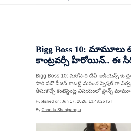
Bigg Boss 10: మామూలు ట్విస
కాంట్రవర్సీ హీరోయిన్.. ఈ స
Bigg Boss 10: మరోసారి టీవీ ఆడియన్స్ కు థ్రిల్
సారి పదో సీజన్ కాబట్టి మరింత స్పెషల్ గా నిర్వ
తీసుకొచ్చే కంటెస్టెంట్ల విషయంలో ప్లాన్స్ మ
Published on: Jun 17, 2026, 13:49:26 IST
By
Chandu Shanigarapu