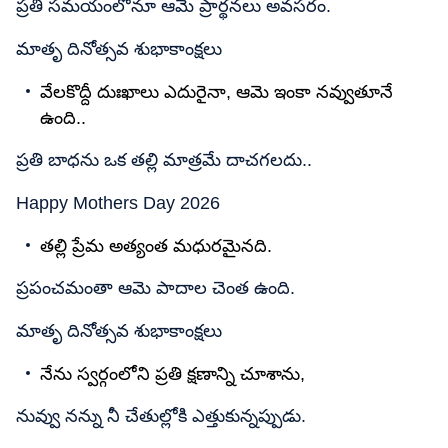
ప్రతి సమయంలోనూ ఆమె ప్రార్థనలు అవసరం.
మాతృ దినోత్సవ శుభాకాంక్షలు
వేలకొద్దీ దుఃఖాలు ఎదురైనా, ఆమె ఇంకా నవ్వుతూనే
ఉంది..
ప్రతి బాధను ఒక తల్లి మాత్రమే దాచగలదు..
Happy Mothers Day 2026
తల్లి ప్రేమ అత్యంత మధురమైనది.
ప్రపంచమంతా ఆమె పాదాల చెంత ఉంది.
మాతృ దినోత్సవ శుభాకాంక్షలు
నేను స్వర్గంలోని ప్రతి క్షణాన్ని చూశాను,
నువ్వు నన్ను నీ చేతుల్లోకి ఎత్తుకున్నప్పుడు.