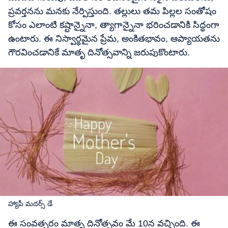
ప్రవర్తనను మనకు నేర్పిస్తుంది. తల్లులు తమ పిల్లల సంతోషం
కోసం ఎలాంటి కష్టాన్నైనా, త్యాగాన్నైనా భరించడానికి సిద్ధంగా
ఉంటారు. ఈ నిస్వార్థమైన ప్రేమ, అంకితభావం, ఆప్యాయతను
గౌరవించడానికే మాతృ దినోత్సవాన్ని జరుపుకొంటారు.
హ్యాపీ మదర్స్ డే
ఈ సంవత్సరం మాతృ దినోత్సవం మే 10న వచ్చింది. ఈ