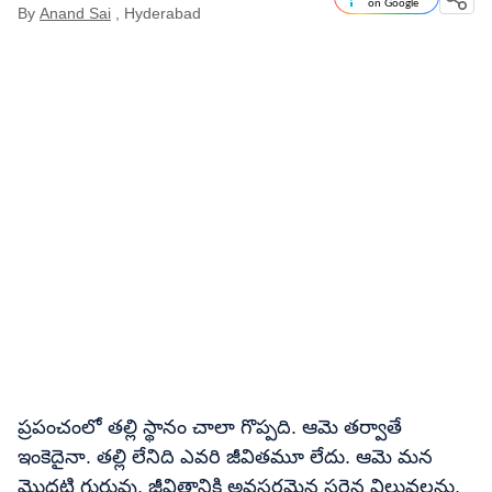
on Google
By
Anand Sai
, Hyderabad
ప్రపంచంలో తల్లి స్థానం చాలా గొప్పది. ఆమె తర్వాతే
ఇంకెదైనా. తల్లి లేనిది ఎవరి జీవితమూ లేదు. ఆమె మన
మొదటి గురువు, జీవితానికి అవసరమైన సరైన విలువలను,