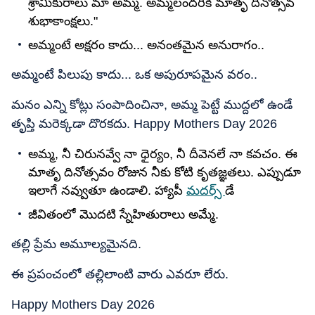
శ్రామికురాలు మా అమ్మ. అమ్మలందరికీ మాతృ దినోత్సవ
శుభాకాంక్షలు."
అమ్మంటే అక్షరం కాదు... అనంతమైన అనురాగం..
అమ్మంటే పిలుపు కాదు... ఒక అపురూపమైన వరం..
మనం ఎన్ని కోట్లు సంపాదించినా, అమ్మ పెట్టే ముద్దలో ఉండే
తృప్తి మరెక్కడా దొరకదు. Happy Mothers Day 2026
అమ్మ, నీ చిరునవ్వే నా ధైర్యం, నీ దీవెనలే నా కవచం. ఈ
మాతృ దినోత్సవం రోజున నీకు కోటి కృతజ్ఞతలు. ఎప్పుడూ
ఇలాగే నవ్వుతూ ఉండాలి. హ్యాపీ
మదర్స్
డే
జీవితంలో మొదటి స్నేహితురాలు అమ్మే.
తల్లి ప్రేమ అమూల్యమైనది.
ఈ ప్రపంచంలో తల్లిలాంటి వారు ఎవరూ లేరు.
Happy Mothers Day 2026