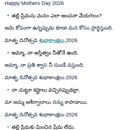
Happy Mothers Day 2026
తల్లి ప్రేమను మనం ఎలా అంచనా వేయగలం?
ఆమె కోపంగా ఉన్నప్పుడు కూడా మన కోసం ప్రార్థిస్తుంది.
మాతృ దినోత్సవ
శుభాకాంక్షలు
2026
అమ్మా, నా అస్తిత్వం నీతోనే ఉంది.
అమ్మా, నా ప్రతి శ్వాస నీ నుండే వస్తుంది.
మాతృ దినోత్సవ శుభాకాంక్షలు 2026
నా చుట్టూ కష్టాలు వచ్చినప్పుడల్లా,
మా అమ్మ ఆశీర్వాదాలు నన్ను కాపాడాయి.
మాతృ దినోత్సవ శుభాకాంక్షలు 2026
తల్లి ప్రేమకు మించిన ప్రేమ లేదు.