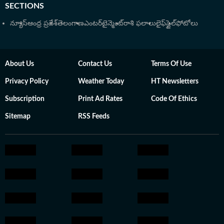
SECTIONS
అంతేకాదు ఈటీవీ భారత్, ఏబీపీ దేశం, హిందుస్తాన్ టైమ్స్
వెబ్‌సైట్స్ లాంచ్ టీమ్‌లో ఈయన ఉన్నారు. ప్రస్తుతం ఆంధ్రప్రదేశ్,
న్యూస్
ఆంధ్ర ప్రదేశ్
తెలంగాణ
ఎంటర్‌టైన్మెంట్
రాశి ఫలాలు
లైఫ్‌స్టైల్
ఫోటోలు
తెలంగాణ రాజకీయ పరిణామాలు, విశ్లేషణలు, విద్య, ఉద్యోగ
సమాచారంతో పాటు ఆసక్తికరమైన కథనాలను అందిస్తారు.
ప్రభుత్వ పథకాలు, ఉద్యోగ నోటిఫికేషన్లు, ఇతర సమాచారం
About Us
Contact Us
Terms Of Use
ప్రజలకు సులభంగా అర్థమయ్యే రీతిలో, వీలైనంత త్వరగా
కథనాలను ఇవ్వటంలో ప్రత్యేక శైలి కలిగి ఉన్నారు. అనేకసార్లు
Privacy Policy
Weather Today
HT Newsletters
హిందుస్తాన్ టైమ్స్ సంస్థ నుంచి ఇన్‌స్టా అవార్డులు అందుకున్నారు.
Subscription
Print Ad Rates
Code Of Ethics
డిజిటల్ మీడియాలో ఎక్కువకాలం పని చేసిన అనుభవం ఉంది.
Sitemap
యూజర్లకు ఉపయోగపడే వార్తలను అందించడంలో
RSS Feeds
ముందుంటారు.