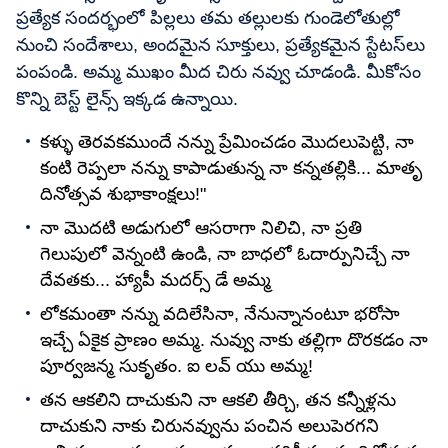
ప్రత్యేక సందర్భంలో పిల్లలు తమ తల్లులకు గుండెలోతుల్లో
నుంచి సందేశాలు, అందమైన సూక్తులు, ప్రత్యేకమైన స్టేటస్‌లు
పంపండి. అమ్మ ముఖం మీద చిరు నవ్వు చూడండి. మీకోసం
కొన్ని బెస్ట్ లైన్స్ ఇక్కడ ఉన్నాయి.
కళ్ళు తెరవకముందే నన్ను ప్రేమించడం మొదలుపెట్టి, నా
కంటి రెప్పలా నన్ను కాపాడుతున్న నా కన్నతల్లికి... మాతృ
దినోత్సవ శుభాకాంక్షలు!"
నా మొదటి అడుగులో ఆసరాగా నిలిచి, నా ప్రతి
గెలుపులో వెన్నంటి ఉండి, నా బాధలో ఓదార్పునిచ్చే నా
దేవతకు... హ్యాపీ మదర్స్ డే అమ్మ
లోకమంతా నన్ను వదిలేసినా, నేనున్నానంటూ భరోసా
ఇచ్చే ఏకైక ప్రాణం అమ్మ. నువ్వు నాకు తల్లిగా దొరకడం నా
పూర్వజన్మ సుకృతం. ఐ లవ్ యు అమ్మ!
తన ఆకలిని దాచుకుని నా ఆకలి తీర్చి, తన కన్నీళ్లను
దాచుకుని నాకు చిరునవ్వును పంచిన అలుపెరగని