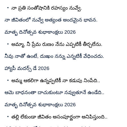
నా ప్రతి సంతోషానికి రహస్యం నువ్వే.
నా జీవితంలో నువ్వే అత్యంత అందమైన భావన.
మాతృ దినోత్సవ శుభాకాంక్షలు 2026
అమ్మా, నీ ప్రేమ రుణం నేను ఎప్పటికీ తీర్చలేను.
నీవు నాతో ఉంటే, దుఃఖం నన్ను ఎన్నటికీ వేధించదు.
హ్యాపీ మదర్స్ డే 2026
అమ్మ ఆకలిగా ఉన్నప్పటికీ నా కడుపు నింపేది..
ఆమె బాధనంతా దాచుకుంటూ నవ్వుతూనే ఉండేది..
మాతృ దినోత్సవ శుభాకాంక్షలు 2026
తల్లి లేకుండా జీవితం అసంపూర్ణంగా అనిపిస్తుంది..