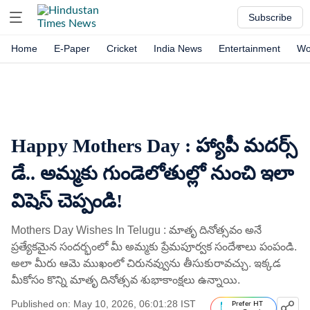
Subscribe
Home
E-Paper
Cricket
India News
Entertainment
Wo
Happy Mothers Day : హ్యాపీ మదర్స్
డే.. అమ్మకు గుండెలోతుల్లో నుంచి ఇలా
విషెస్ చెప్పండి!
Mothers Day Wishes In Telugu : మాతృ దినోత్సవం అనే
ప్రత్యేకమైన సందర్భంలో మీ అమ్మకు ప్రేమపూర్వక సందేశాలు పంపండి.
అలా మీరు ఆమె ముఖంలో చిరునవ్వును తీసుకురావచ్చు. ఇక్కడ
మీకోసం కొన్ని మాతృ దినోత్సవ శుభాకాంక్షలు ఉన్నాయి.
Published on: May 10, 2026, 06:01:28 IST
Prefer HT