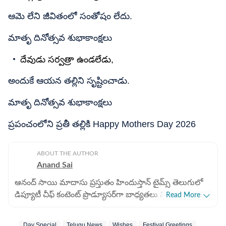
ఆమె లేని జీవితంలో సంతోషం లేదు.
మాతృ దినోత్సవ శుభాకాంక్షలు
దేవుడు సర్వత్రా ఉండలేడు,
అందుకే ఆయన తల్లిని సృష్టించాడు.
మాతృ దినోత్సవ శుభాకాంక్షలు
ప్రపంచంలోని ప్రతీ తల్లికి Happy Mothers Day 2026
ABOUT THE AUTHOR
Anand Sai
ఆనంద్ సాయి మాదాసు ప్రస్తుతం హిందుస్తాన్ టైమ్స్ తెలుగులో
డిప్యూటీ చీఫ్ కంటెంట్ ప్రొడ్యూసర్‌గా బాధ్యతలు నిర్వర్తిస్తున్నారు.
Read More
డిజిటల్ మీడియాలో 9 ఏళ్లకుపైగా అనుభవం ఉంది. హెచ్‌టీ
తెలుగులో చేరడం కంటే ముందు ఏబీపీ దేశంలో డిజిటల్ కంటెంట్
Day Special
Telugu News
Wishes
Festival Greetings