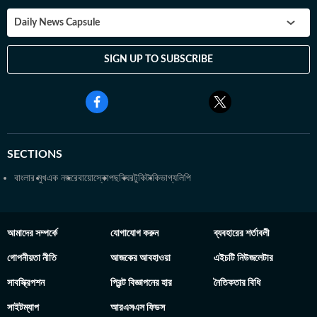
Daily News Capsule
SIGN UP TO SUBSCRIBE
SECTIONS
বাংলার মুখ
এক নজরে
বায়োস্কোপ
ছবিঘর
টুকিটাকি
ভাগ্যলিপি
আমাদের সম্পর্কে
যোগাযোগ করুন
ব্যবহারের শর্তাবলী
গোপনীয়তা নীতি
আজকের আবহাওয়া
এইচটি নিউজলেটার
সাবস্ক্রিপশন
প্রিন্ট বিজ্ঞাপনের হার
নৈতিকতার বিধি
সাইটম্যাপ
আরএসএস ফিডস