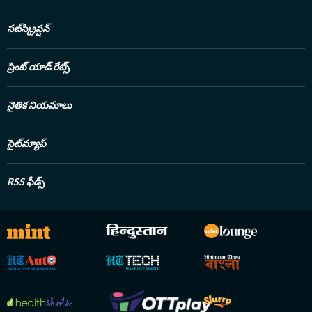
సబ్‌స్క్రిప్షన్
ప్రింట్ యాడ్ రేట్స్
నైతిక నియమాలు
సైట్‌మ్యాప్
RSS ఫీడ్స్