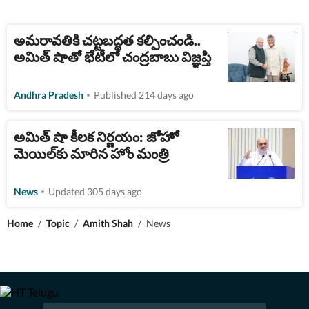
అమరావతికి చట్టబద్ధత కల్పించండి..
అమిత్ షాతో భేటీలో చంద్రబాబు విజ్ఞప్తి
Andhra Pradesh
Published 214 days ago
అమిత్ షా కీలక నిర్ణయం: జోహో
మెయిల్‌కు మారిన హోం మంత్రి
News
Updated 305 days ago
Home
/
Topic
/
Amith Shah
/
News