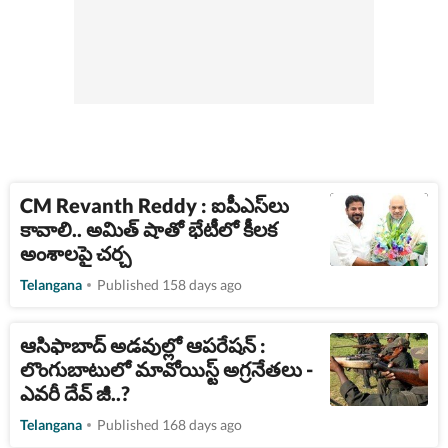
CM Revanth Reddy : ఐపీఎస్‌లు
కావాలి.. అమిత్ షాతో భేటీలో కీలక
అంశాలపై చర్చ
Telangana
Published 158 days ago
ఆసిఫాబాద్ అడవుల్లో ఆపరేషన్ :
లొంగుబాటులో మావోయిస్ట్ అగ్రనేతలు -
ఎవరీ దేవ్ జీ..?
Telangana
Published 168 days ago