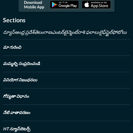
Sections
న్యూస్
ఆంధ్ర ప్రదేశ్
తెలంగాణ
ఎంటర్‌టైన్మెంట్
రాశి ఫలాలు
లైఫ్‌స్టైల్
ఫోటోలు
మా గురించి
మమ్మల్ని సంప్రదించండి
వినియోగ నిబంధనలు
గోప్యతా విధానం
నేటి వాతావరణం
HT న్యూస్‌లెటర్స్