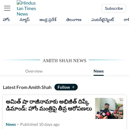
Subscribe
హోం
న్యూస్
ఆంధ్ర ప్రదేశ్
తెలంగాణ
ఎంటర్‌టైన్మెంట్
రా
AMITH SHAH NEWS
Overview
News
Latest From Amith Shah
అమిత్ షా రాజీనామాకు అభిజీత్ దిప్కే
డిమాండ్: హోం మంత్రిపై తీవ్ర ఆరోపణలు
News
Published 10 days ago