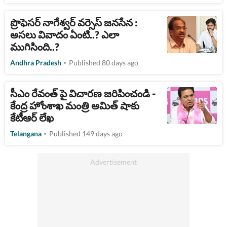
ప్రొఫెసర్ నాగేశ్వర్ వర్సెస్ జనసేన :
అసలు వివాదం ఏంటి..? ఎలా
ముగిసింది..?
Andhra Pradesh
Published 80 days ago
సీఎం రేవంత్ పై విచారణ జరిపించండి -
కేంద్ర హోంశాఖ మంత్రి అమిత్ షాకు
కేటీఆర్ లేఖ
Telangana
Published 149 days ago