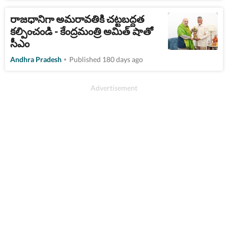
రాజధానిగా అమరావతికి చట్టబద్దత
కల్పించండి - కేంద్రమంత్రి అమిత్ షాతో
సీఎం
Andhra Pradesh
Published 180 days ago