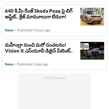
640 కి.మీ రేంజ్​ Skoda Peaq ​పై బిగ్​
అప్డేట్.. క్రేజ్​ మామూలుగా లేదుగా!
News
Published 9 hours ago
మహీంద్రా నుంచి మరో సంచలనం!
Vision X ఎస్​యూవీ డిజైన్ పేటెంట్..
News
Published 5 days ago