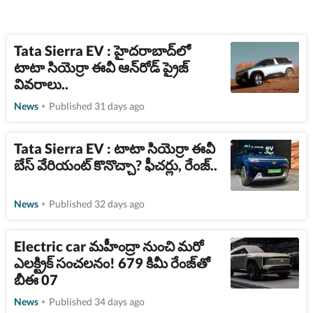
Tata Sierra EV : హైదరాబాద్​లో
టాటా సియెర్రా ఈవీ ఆన్​రోడ్​ ప్రైజ్​
వివరాలు..
News
Published 31 days ago
Tata Sierra EV : టాటా సియెర్రా ఈవీ
బేస్​ వేరియంట్​ కొనొచ్చా? ఫీచర్లు, రేంజ్..
News
Published 32 days ago
Electric car మహీంద్రా నుంచి మరో
ఎలక్ట్రిక్ సంచలనం! 679 కిమీ రేంజ్​తో
బీఈ 07
News
Published 34 days ago