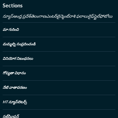
Sections
న్యూస్
ఆంధ్ర ప్రదేశ్
తెలంగాణ
ఎంటర్‌టైన్మెంట్
రాశి ఫలాలు
లైఫ్‌స్టైల్
ఫోటోలు
మా గురించి
మమ్మల్ని సంప్రదించండి
వినియోగ నిబంధనలు
గోప్యతా విధానం
నేటి వాతావరణం
HT న్యూస్‌లెటర్స్
సబ్‌స్క్రిప్షన్