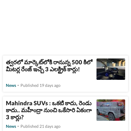
త్వరలో మార్కెట్‌లోకి రానున్న 500 కిలో
మీటర్ల రేంజ్ ఇచ్చే 3 ఎలక్ట్రిక్ కార్లు!
News
Published 19 days ago
Mahindra SUVs : ఒకటి కాదు, రెండు
కాదు.. మహీంద్రా నుంచి ఒకేసారి ఏకంగా
3 కార్లు?
News
Published 21 days ago