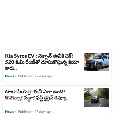
Kia Syros EV : నెక్సాన్ ఈవీకి చెక్!
520 కి.మీ రేంజ్‌తో దూసుకొస్తున్న కియా
కారు..
News
Published 27 days ago
టాటా సియెర్రా ఈవీ ఎలా ఉంది?
కొనొచ్చా? వద్దా? ఫస్ట్​ డ్రైవ్​ రివ్యూ..
News
Published 28 days ago