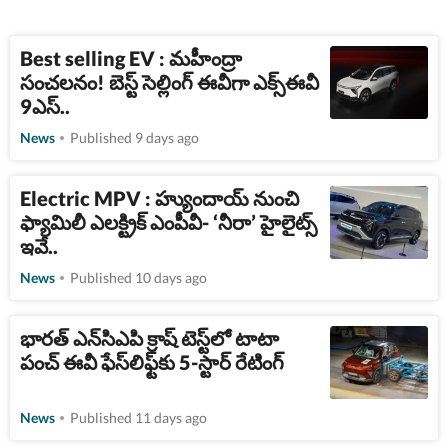
Best selling EV : మహీంద్రా
సంచలనం! బెస్ట్​ సెల్లింగ్ ఈవీగా ఎక్స్​ఈవీ
9ఎస్..
News
Published 9 days ago
Electric MPV : హ్యుందాయ్ నుంచి
ఫ్యామిలీ ఎలక్ట్రిక్ ఎంపీవీ- ‘నీరా’ హైలైట్స్
ఇవే..
News
Published 10 days ago
భారత్ ఎన్‌సిఎపి క్రాష్ టెస్ట్‌లో టాటా
పంచ్ ఈవీ ఫేస్‌లిఫ్ట్‌కు 5-స్టార్ రేటింగ్
News
Published 11 days ago