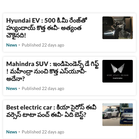
Hyundai EV : 500 కి.మీ రేంజ్​తో
హ్యుందాయ్ కొత్త ఈవీ- అత్యంత
చౌకైనది!
News
Published 22 days ago
Mahindra SUV : ఇండిపెండెన్స్ డే గిఫ్ట్​
! మహీంద్రా నుంచి కొత్త ఎస్​యూవీ-
అదేనా?
News
Published 22 days ago
Best electric car : కియా సైరోస్ ఈవీ
వర్సెస్ టాటా పంచ్​ ఈవీ- ఏది బెస్ట్?
News
Published 22 days ago