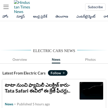
Subscribe
హోం
న్యూస్
ఆంధ్ర ప్రదేశ్
తెలంగాణ
ఎంటర్‌టైన్మెంట్
రా
ELECTRIC CARS NEWS
Overview
News
Photos
Latest From Electric Cars
టాటా నుంచి ఫ్యామిలీ ఎలక్ట్రిక్ కారు-
Tata Safari ఈవీలో ఈ క్రేజీ ఫీచర్లు..
News
Published 5 hours ago