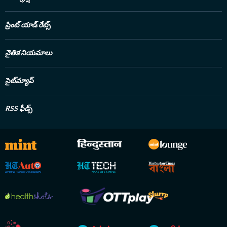
ప్రింట్ యాడ్ రేట్స్
నైతిక నియమాలు
సైట్‌మ్యాప్
RSS ఫీడ్స్