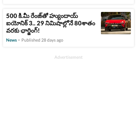
500 కి.మీ రేంజ్​తో హ్యుందాయ్
ఐయోనిక్ 3.. 29 నిమిషాల్లోనే 80శాతం
వరకు ఛార్జింగ్!
News
Published 28 days ago