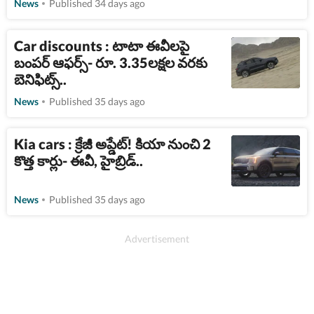
News
Published 34 days ago
Car discounts : టాటా ఈవీలపై
బంపర్ ఆఫర్స్- రూ. 3.35లక్షల వరకు
బెనిఫిట్స్..
News
Published 35 days ago
Kia cars : క్రేజీ అప్డేట్​! కియా నుంచి 2
కొత్త కార్లు- ఈవీ, హైబ్రిడ్​..
News
Published 35 days ago