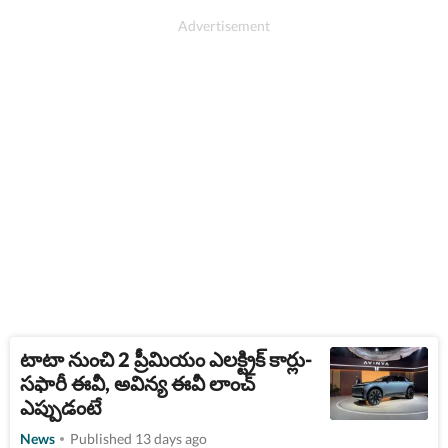
టాటా నుంచి 2 ప్రీమియం ఎలక్ట్రిక్ కార్లు-
సఫారీ ఈవీ, అవిన్య ఈవీ లాంచ్​
ఎప్పుడంటే
News
Published 13 days ago