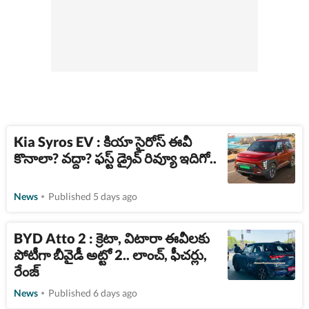
Kia Syros EV : కియా సైరోస్ ఈవీ
కొనాలా? వద్దా? ఫస్ట్​ డ్రైవ్ రివ్యూ ఇదిగో..
News
Published 5 days ago
BYD Atto 2 : క్రెటా, విటారా ఈవీలకు
పోటీగా బీవైడీ అట్టో 2.. లాంచ్, ఫీచర్లు,
రేంజ్
News
Published 6 days ago