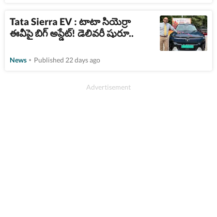
Tata Sierra EV : టాటా సియెర్రా
ఈవీపై బిగ్​ అప్డేట్​! డెలివరీ షురూ..
News
Published 22 days ago