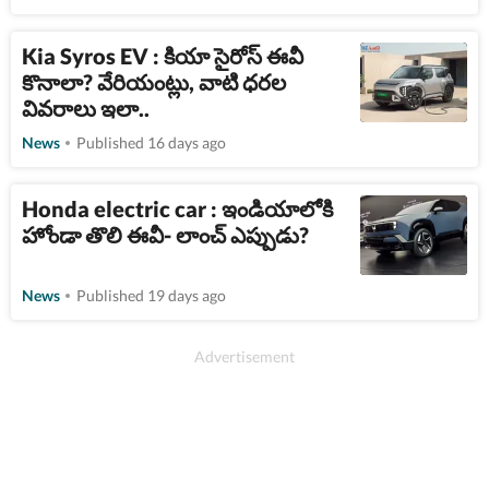
Kia Syros EV : కియా సైరోస్​ ఈవీ
కొనాలా? వేరియంట్లు, వాటి ధరల
వివరాలు ఇలా..
News
Published 16 days ago
Honda electric car : ఇండియాలోకి
హోండా తొలి ఈవీ- లాంచ్ ఎప్పుడు?
News
Published 19 days ago