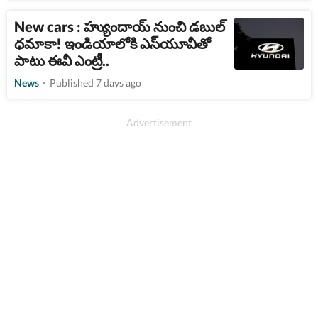
New cars : హ్యుందాయ్ నుంచి డబుల్
ధమాకా! ఇండియాలోకి ఎస్​యూవీతో
పాటు ఈవీ ఎంట్రీ..
News
Published 7 days ago