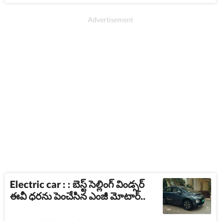
Electric car : : బెస్ట్​ సెల్లింగ్ విండ్సర్​
ఈవీ ధరను పెంచేసిన ఎంజీ మోటార్..