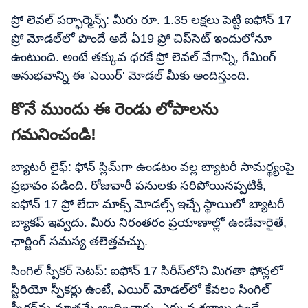
ప్రో లెవల్ పర్ఫార్మెన్స్: మీరు రూ. 1.35 లక్షలు పెట్టి ఐఫోన్ 17
ప్రో మోడల్‌లో పొందే అదే ఏ19 ప్రో చిప్‌సెట్ ఇందులోనూ
ఉంటుంది. అంటే తక్కువ ధరకే ప్రో లెవల్ వేగాన్ని, గేమింగ్
అనుభవాన్ని ఈ 'ఎయిర్' మోడల్ మీకు అందిస్తుంది.
కొనే ముందు ఈ రెండు లోపాలను
గమనించండి!
బ్యాటరీ లైఫ్: ఫోన్ స్లిమ్‌గా ఉండటం వల్ల బ్యాటరీ సామర్థ్యంపై
ప్రభావం పడింది. రోజువారీ పనులకు సరిపోయినప్పటికీ,
ఐఫోన్ 17 ప్రో లేదా మాక్స్ మోడల్స్ ఇచ్చే స్థాయిలో బ్యాటరీ
బ్యాకప్ ఇవ్వదు. మీరు నిరంతరం ప్రయాణాల్లో ఉండేవారైతే,
ఛార్జింగ్ సమస్య తలెత్తవచ్చు.
సింగిల్ స్పీకర్ సెటప్: ఐఫోన్ 17 సిరీస్‌లోని మిగతా ఫోన్లలో
స్టీరియో స్పీకర్లు ఉంటే, ఎయిర్ మోడల్‌లో కేవలం సింగిల్