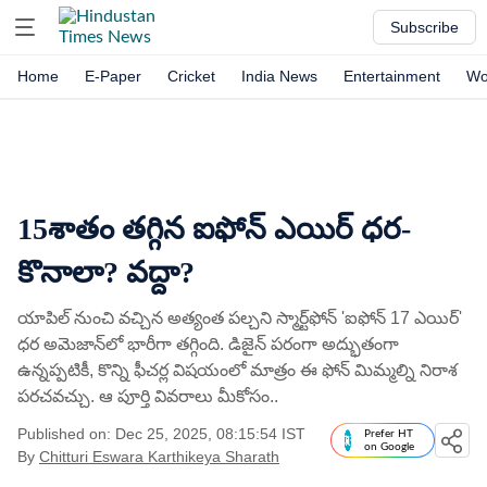
Subscribe
Home
E-Paper
Cricket
India News
Entertainment
Wo
15శాతం తగ్గిన ఐఫోన్​ ఎయిర్​ ధర-
కొనాలా? వద్దా?
యాపిల్ నుంచి వచ్చిన అత్యంత పల్చని స్మార్ట్‌ఫోన్ 'ఐఫోన్ 17 ఎయిర్'
ధర అమెజాన్‌లో భారీగా తగ్గింది. డిజైన్ పరంగా అద్భుతంగా
ఉన్నప్పటికీ, కొన్ని ఫీచర్ల విషయంలో మాత్రం ఈ ఫోన్ మిమ్మల్ని నిరాశ
పరచవచ్చు. ఆ పూర్తి వివరాలు మీకోసం..
Published on: Dec 25, 2025, 08:15:54 IST
Prefer HT
on Google
By
Chitturi Eswara Karthikeya Sharath