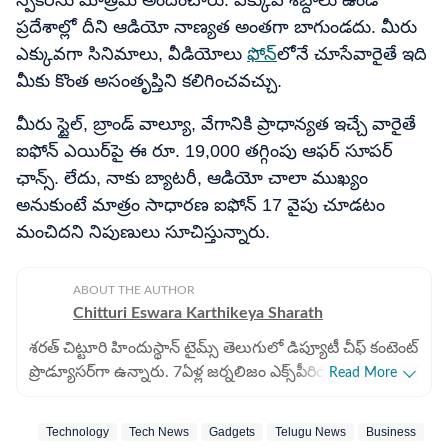
స్పీకర్‌ను మాత్రమే అందించారు. ఎక్కువ శబ్దాలు ఉండే
ప్రదేశాల్లో దీని ఆడియో నాణ్యత అంతగా బాగుండదు. మీరు
ఎక్కువగా సినిమాలు, వీడియోలు
ఫోన్‌
లోనే చూసేవారైతే ఇది
మీకు కొంత అసంతృప్తిని కలిగించవచ్చు.
మీరు స్టైల్, బ్రాండ్ వాల్యూ, వేగానికి ప్రాధాన్యత ఇచ్చే వారైతే
ఐఫోన్​ ఎయిర్​పై ఈ రూ. 19,000 తగ్గింపు ఆఫర్ సూపర్
ఛాన్స్. లేదు, నాకు బ్యాటరీ, ఆడియో చాలా ముఖ్యం
అనుకుంటే మాత్రం సాధారణ ఐఫోన్ 17 వైపు చూడటం
మంచిదని నిపుణులు సూచిస్తున్నారు.
ABOUT THE AUTHOR
Chitturi Eswara Karthikeya Sharath
శరత్​ చిట్టూరి హిందుస్థాన్ టైమ్స్ తెలుగులో డిప్యూటీ చీఫ్​ కంటెంట్
ప్రొడ్యూసర్‌గా ఉన్నారు. 7ఏళ్ల జర్నలిజం ఎక్స్​పీరియెన్స్​తో ఇక్కడ
Read More
బిజినెస్​, ఆటో, టెక్​, పర్సనల్​ ఫైనాన్స్​, నేషనల్​- ఇంటర్నేషనల్,
స్పోర్ట్స్​ వార్తలు రాస్తున్నారు. 2022 జనవరిలో హిందుస్థాన్ టైమ్
Technology
Tech News
Gadgets
Telugu News
Business
I
తెలుగులో చేరారు. పలుమార్లు హెచ్​టీ ఇన్​స్టా అవార్డులు