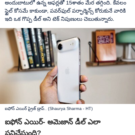
అందుబాటులో ఉన్న ఆఫర్లతో 15శాతం మేర తగ్గింది. కేవలం
స్టైల్ కోసమే కాకుండా, పవర్‌ఫుల్ పర్ఫార్మెన్స్ కోరుకునే వారికి
ఇది ఒక గొప్ప డీల్ అని టెక్​ నిపుణులు చెబుతున్నారు.
ఐఫోన్​ ఎయిర్​ ప్రైజ్​ డ్రాప్​.. (Shaurya Sharma - HT)
ఐఫోన్​ ఎయిర్​- అమెజాన్ డీల్ ఎలా
పనిచేస్తుంది?