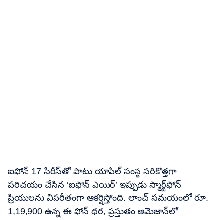
ఐఫోన్ 17 సిరీస్‌తో పాటు యాపిల్​ సంస్థ సరికొత్తగా
పరిచయం చేసిన ‘ఐఫోన్ ఎయిర్’ ఇప్పుడు స్మార్ట్‌ఫోన్
ప్రియులను విపరీతంగా ఆకర్షిస్తోంది. లాంచ్ సమయంలో రూ.
1,19,900 ఉన్న ఈ ఫోన్ ధర, ప్రస్తుతం అమెజాన్‌లో