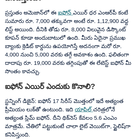
ప్రస్తుతం అమెజాన్‌లో ఈ
ఐఫోన్
ఎయిర్​ ధర ఎంఆర్‌పీ కంటే
సుమారు రూ. 7,000 తక్కువగా అంటే రూ. 1,12,900 వద్ద
లిస్ట్ అయింది. దీనికి తోడు రూ. 8,000 విలువైన డిస్కౌంట్
కూపన్ కూడా అందుబాటులో ఉంది. మీరు ఏదైనా ప్రముఖ
బ్యాంకు క్రెడిట్ కార్డును ఉపయోగిస్తే అదనంగా మరో రూ.
4,000 నుంచి 5,000 వరకు తగ్గే అవకాశం ఉంది. ఫలితంగా
దాదాపు రూ. 19,000 వరకు తగ్గింపుతో ఈ లేటెస్ట్ ఐఫోన్ మీ
సొంతం కావచ్చు.
ఐఫోన్ ఎయిర్ ఎందుకు కొనాలి?
స్టన్నింగ్ డిజైన్: ఐఫోన్ 17 సిరీస్ మొత్తంలో ఇదే అత్యంత
ప్రీమియం లుక్‌తో ఉంటుంది. ఇది
యాపిల్
చరిత్రలోనే
అత్యంత స్లిమ్​ ఐఫోన్. దీని థిక్​నెస్​ కేవలం 5.6 ఎంఎం
మాత్రమే. చేతిలో పట్టుకుంటే చాలా లైట్ వెయిట్‌గా, స్టైలిష్‌గా
కనిపిస్తుంది.