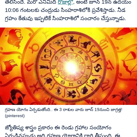
తెలిసిందే. మరో ఎనిమిది
రోజుల్లో
, అంటే జూన్ 19న ఉదయం
10:06 గంటలకు చంద్రుడు సింహరాశిలోకి ప్రవేశిస్తాడు. నీడ
గ్రహం కేతువు ఇప్పటికే సింహరాశిలో సంచారం చేస్తున్నాడు.
గ్రహణ యోగం ఏర్పడుతోంది.. ఈ 3 రాశుల వారు జూన్ 19నుంచి జాగ్రత్త!
(pinterest)
జ్యోతిష్య శాస్త్రం ప్రకారం ఈ రెండు గ్రహాల సంయోగం
ఏర్పడినప్పుడు అది గ్రహణ యోగానికి దారి తీస్తుంది. ఈ