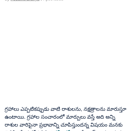
గ్రహాలు ఎప్పటికప్పుడు వాటి రాశులను, నక్షత్రాలను మారుస్తూ
ఉంటాయి. గ్రహాల సంచారంలో మార్పులు వస్తే అది అన్ని
రాశుల వారిపైనా ప్రభావాన్ని చూపిస్తుందన్న విషయం మనకు