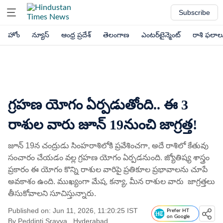
Subscribe
హోం
న్యూస్
ఆంధ్ర ప్రదేశ్
తెలంగాణ
ఎంటర్‌టైన్మెంట్
రాశి ఫలాల
గ్రహణ యోగం ఏర్పడుతోంది.. ఈ 3
రాశుల వారు జూన్ 19నుంచి జాగ్రత్త!
జూన్ 19న చంద్రుడు సింహరాశిలోకి ప్రవేశించగా, అదే రాశిలో కేతువు
సంచారం చేయడం వల్ల గ్రహణ యోగం ఏర్పడనుంది. జ్యోతిష్య శాస్త్రం
ప్రకారం ఈ యోగం కొన్ని రాశుల వారిపై ప్రతికూల ప్రభావాలను చూపే
అవకాశం ఉంది. ముఖ్యంగా మేష, కన్యా, మీన రాశుల వారు జాగ్రత్తలు
తీసుకోవాలని సూచిస్తున్నారు.
Published on: Jun 11, 2026, 11:20:25 IST
Prefer HT
on Google
By
Peddinti Sravya
, Hyderabad