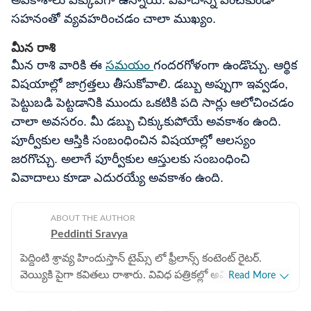
సహనంతో వ్యవహరించడం చాలా ముఖ్యం.
మీన రాశి
మీన రాశి వారికి ఈ
సమయం
గందరగోళంగా ఉండొచ్చు. ఆర్థిక
విషయాల్లో జాగ్రత్తలు తీసుకోవాలి. డబ్బు అప్పుగా ఇవ్వడం,
పెట్టుబడి పెట్టడానికి ముందు ఒకటికి పది సార్లు ఆలోచించడం
చాలా అవసరం. మీ డబ్బు చిక్కుకుపోయే అవకాశం ఉంది.
పూర్వీకుల ఆస్తికి సంబంధించిన విషయాల్లో ఆలస్యం
జరగొచ్చు. అలాగే పూర్వీకుల ఆస్తులకు సంబంధించి
వివాదాలు కూడా ఎదురయ్యే అవకాశం ఉంది.
ABOUT THE AUTHOR
Peddinti Sravya
పెద్దింటి శ్రావ్య హిందుస్తాన్ టైమ్స్ లో ఫ్రీలాన్స్ కంటెంట్ రైటర్.
వెయ్యికి పైగా కవితలు రాశారు. వివిధ పత్రికల్లో అవి ప్రచురితం
Read More
అయ్యాయి. బీఏ (సైకాలజీ), బీఈడీ పూర్తి చేసారు. జర్నలిజంలో
ఆరేళ్లకు పైగా అనుభవం ఉన్న ఆమె జ్యోతిష శాస్త్ర సంబంధిత