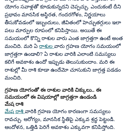
యోగం సవాళ్లతో కూడుకున్నదని చెప్పచ్చు. ఎందుకంటే దీని
ప్రభావం మానసిక అస్థిరత, గందరగోళం, నిర్ణయాలు
తీసుకోవడంలో ఇబ్బందులు, జీవితంలో హెచ్చుతగ్గులు ఇలా
పలు మార్పుల రూపంలో కనిపిస్తాయి. అయితే ఈ
సమయంలో కొన్ని రాశుల వారు ఎంత జాగ్రత్తగా ఉంటే అంత
మంచిది. మరి ఏ
రాశుల
వారు గ్రహణ యోగం సమయంలో
జాగ్రత్తగా ఉండాలి? ఏ రాశుల వారికి ఎలాంటి సమస్యలు
కలిగే అవకాశం ఉందో ఇప్పుడు తెలుసుకుందాం. మరి ఈ
రాశుల్లో మీ రాశి కూడా ఉందేమో చూసుకుని జాగ్రత్త పడడం
మంచిది.
గ్రహణ యోగంతో ఈ రాశుల వారికి చిక్కులు.. ఈ
సమయంలో ఈ విషయాల్లో జాగ్రత్తగా ఉండండి
మేష రాశి
మేష రాశి
వారికి గ్రహణ యోగం కారణంగా సమస్యలు
రావచ్చు. ఆరోగ్యం, మానసిక స్థితిపై ఎక్కువ శ్రద్ధ పెట్టండి.
ఆందోళన, ఒత్తిడి పెరిగే అవకాశం ఎక్కువగా కనిపిస్తోంది.