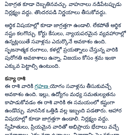
ఏకాగ్రత కూడా దెబ్బతినవచ్చు. వాహనాలు నడిపేటప్పుడు
నిర్లక్ష్యం వద్దు. తొందరపడి నిర్ణయాలు తీసుకోవద్దు.
ఆర్థిక విషయాల్లో కూడా జాగ్రత్తగా ఉండాలి. లేకపోతే ఆర్థిక
నష్టం కలగొచ్చు. కోర్టు కేసులు, న్యాయపరమైన వ్యవహారాల్లో
ఉన్నట్లయితే సవాళ్లను ఎదుర్కొనే అవకాశం ఉంది.
సృజనాత్మక రంగాలు, కళల్లో ప్రయత్నాలు చేస్తున్న వారికి
పురోగతి అవకాశాలు ఉన్నా, విజయం కోసం శ్రమ ఇంకా
ఎక్కువ పెట్టాల్సి ఉంటుంది.
కన్యా రాశి
ఈ రాశి వారికి
గ్రహణ
యోగం సవాళ్లను తీసుకువచ్చే
అవకాశం ఉంది. ఇల్లు, ఉద్యోగం మధ్య సమతుల్యతను
కాపాడుకోవడం ఈ రాశి వారికి ఈ సమయంలో కష్టంగా
ఉండొచ్చు. మానసిక ఒత్తిడి వల్ల ఇబ్బంది పడతారు. ఆహార
విషయాల్లో కూడా జాగ్రత్తగా ఉండాలి. నిర్లక్ష్యం వద్దు.
స్నేహితులు, ప్రియమైన వారితో అభిప్రాయ భేదాలు వచ్చే
అవకాశాలు ఎక్కువగా ఉన్నాయి. వివాదాన్ని పెంచకుండా