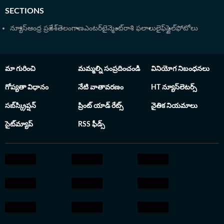
SECTIONS
న్యూస్
ఆంధ్ర ప్రదేశ్
తెలంగాణ
ఎంటర్‌టైన్మెంట్
రాశి ఫలాలు
లైఫ్‌స్టైల్
ఫోటోలు
మా గురించి
మమ్మల్ని సంప్రదించండి
వినియోగ నిబంధనలు
గోప్యతా విధానం
నేటి వాతావరణం
HT న్యూస్‌లెటర్స్
సబ్‌స్క్రిప్షన్
ప్రింట్ యాడ్ రేట్స్
నైతిక నియమాలు
సైట్‌మ్యాప్
RSS ఫీడ్స్