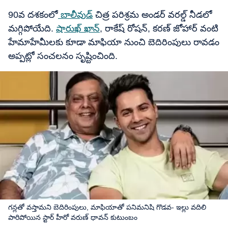
90వ దశకంలో
బాలీవుడ్
చిత్ర పరిశ్రమ అండర్ వరల్డ్ నీడలో
మగ్గిపోయేది.
షారుఖ్ ఖాన్
, రాకేష్ రోషన్, కరణ్ జోహార్ వంటి
హేమాహేమీలకు కూడా మాఫియా నుంచి బెదిరింపులు రావడం
అప్పట్లో సంచలనం సృష్టించింది.
గన్లతో వస్తామని బెదిరింపులు, మాఫియాతో పనిమనిషి గొడవ- ఇల్లు వదిలి
పారిపోయిన స్టార్ హీరో వరుణ్ ధావన్ కుటుంబం