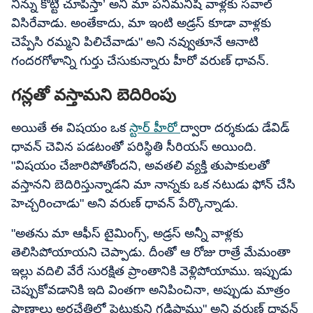
నిన్ను కొట్టి చూపిస్తా’ అని మా పనిమనిషి వాళ్లకు సవాల్
విసిరేవాడు. అంతేకాదు, మా ఇంటి అడ్రస్ కూడా వాళ్లకు
చెప్పేసి రమ్మని పిలిచేవాడు" అని నవ్వుతూనే ఆనాటి
గందరగోళాన్ని గుర్తు చేసుకున్నారు హీరో వరుణ్ ధావన్.
గన్లతో వస్తామని బెదిరింపు
అయితే ఈ విషయం ఒక
స్టార్ హీరో
ద్వారా దర్శకుడు డేవిడ్
ధావన్ చెవిన పడటంతో పరిస్థితి సీరియస్ అయింది.
"విషయం చేజారిపోతోందని, అవతలి వ్యక్తి తుపాకులతో
వస్తానని బెదిరిస్తున్నాడని మా నాన్నకు ఒక నటుడు ఫోన్ చేసి
హెచ్చరించాడు" అని వరుణ్ ధావన్ పేర్కొన్నాడు.
"అతను మా ఆఫీస్ టైమింగ్స్, అడ్రస్ అన్నీ వాళ్లకు
తెలిసిపోయాయని చెప్పాడు. దీంతో ఆ రోజు రాత్రే మేమంతా
ఇల్లు వదిలి వేరే సురక్షిత ప్రాంతానికి వెళ్లిపోయాము. ఇప్పుడు
చెప్పుకోవడానికి ఇది వింతగా అనిపించినా, అప్పుడు మాత్రం
ప్రాణాలు అరచేతిలో పెట్టుకుని గడిపాము" అని వరుణ్ ధావన్