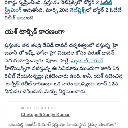
రికార్డు సృష్టించింది. ప్రస్తుతం నెట్‌ఫ్లిక్స్‌లో బోర్డర్ 2
ఓటీటీ
స్ట్రీమింగ్
అవుతోంది. మార్చి 20న
నెట్‌ఫ్లిక్స్‌
లో బోర్డర్ 2 ఓటీటీ
రిలీజ్ అయింది.
యశ్ టాక్సిక్ కారణంగా
ప్రస్తుతం తన తండ్రి డేవిడ్ ధావన్ దర్శకత్వంలో వస్తున్న ‘హై
జవానీ తో ఇష్క్ హోనా హై’ విడుదల కోసం వరుణ్ ధావన్
ఎదురుచూస్తున్నారు. పూజా హెగ్డే,
మృణాల్ ఠాకూర్
హీరోయిన్స్‌గా నటిస్తున్న ఈ సినిమాను ముందుగా జూన్ 5న
రిలీజ్ చేయనున్నట్లు ప్రకటించారు ఉంది. కానీ, యశ్ నటించిన
‘టాక్సిక్’ రిలీజ్ కారణంగా ఒక వారం ఆలస్యంగా జూన్ 12న
విడుదల చేసేందుకు మేకర్స్ నిర్ణయించారు.
ABOUT THE AUTHOR
Chetupelli Sanjiv Kumar
చెటుపెల్లి సంజీవ్ కుమార్ ప్రస్తుతం హిందుస్థాన్ టైమ్స్ తెలుగులో