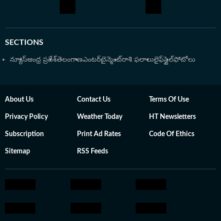
యూనివర్సిటీలో జర్నలిజంలో పీజీ చేస్తున్న సమయంలో క్యాంపస్
రిక్రూట్ మెంట్‌లో భాగంగా ఈటీవీ భారత్‌లో చేరారు. ఈటీవీ భారత్
తెలంగాణ లాంచ్ సమయంలో కీలక పాత్ర పోషించారు. ఆయన
SECTIONS
అందించిన బులిటెన్స్, న్యూస్ ఆర్టికల్స్‌తో సదరు వెబ్‌సైట్ లాంచ్
అవడం విశేషం. అనంతరం ఏడాదికి కంటెంట్ ఎడిటర్‌గా పని
న్యూస్
ఆంధ్ర ప్రదేశ్
తెలంగాణ
ఎంటర్‌టైన్మెంట్
రాశి ఫలాలు
లైఫ్‌స్టైల్
ఫోటోలు
చేస్తూనే యాక్టింగ్ షిఫ్ట్ ఇన్‌ఛార్జ్ బాధ్యతలు నిర్వర్తించారు. 2023లో
హిందుస్తాన్ టైమ్స్ తెలుగులో చేరిన ఆయన ప్రస్తుతం
ఎంటర్‌టైన్‌మెంట్, స్పోర్ట్స్ సెక్షన్స్‌కు సంబంధించిన కథనాలను
About Us
Contact Us
Terms Of Use
అందిస్తున్నారు. ప్రతి కథనాన్ని లోతుగా విశ్లేషించి పాఠకులకు
సులభంగా అర్థమయ్యేలా అందించడం సంజీవ్ కుమార్ శైలి.
Privacy Policy
Weather Today
HT Newsletters
Subscription
Print Ad Rates
Code Of Ethics
Sitemap
RSS Feeds