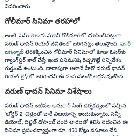
వివరించారు.
గోలీమార్ సినిమా తరహాలో
అంటే, సేమ్ తెలుగు మూవీ గోలీమార్‌లో చూపించినట్లుగా
వరుణ్ ధావన్ రియల్ జీవితంలో జరిగినట్లు తెలుస్తోంది.
పూరీ
జగన్నాథ్
తెరకెక్కించిన గోలీమార్ సినిమాలో కూడా ఓనర్‌కు
గ్యాంగ్‌స్టర్ కాల్ చేస్తే ఇంటి పనిమనిషి రెచ్చగొట్టే సన్నివేశం
గుర్తుండే ఉంటుంది. దాదాపుగా అలానే హీరో వరుణ్ ధావన్
రియల్ లైఫ్‌లో జరిగిందని ఈ సంఘనటతో అర్థమవుతోంది.
వరుణ్ ధావన్ సినిమా విశేషాలు
వరుణ్ ధావన్ ఇటీవల అనురాగ్ సింగ్ దర్శకత్వంలో వచ్చిన
‘బోర్డర్ 2’ చిత్రంతో భారీ విజయాన్ని అందుకున్నారు. సన్నీ
డియోల్, దిల్జిత్ దోసాంజ్ వంటి తారలతో కలిసి నటించిన ఈ
సినిమా ప్రపంచవ్యాప్తంగా రూ. 450 కోట్లు వసూలు చేసి