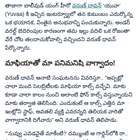
తాజాగా బాలీవుడ్ యంగ్ హీరో
వరుణ్ ధావన్
‘యువా’
(Yuvaa) కి ఇచ్చిన ఇంటర్వ్యూలో తన కుటుంబం ఎదుర్కొన్న
ఒక భయానక, వింతైన అనుభవాన్ని పంచుకున్నారు. అండర్
వరల్డ్ బెదిరింపుల కారణంగా తమ ఇల్లు వదిలి ఒక రోజంతా
వేరే చోట తలదాచుకోవాల్సి వచ్చిందని వరుణ్ ధావన్
పేర్కొన్నారు.
మాఫియాతో మా పనిమనిషి వాగ్వాదం!
వరుణ్ ధావన్ ఆనాటి సంఘటనను వివరిస్తూ.. "అప్పట్లో
చాలా మంది సెలబ్రిటీలకు మాఫియా కాల్స్ వచ్చేవి. మాకు
కూడా చాలా కాలం నుంచి అలాంటి ఫోన్ కాల్స్ వస్తున్నాయని
మాకు తర్వాత తెలిసింది. ఎందుకంటే ఆ కాల్స్ ఎత్తిన మా
ఇంట్లోని స్టాఫ్, అవతలి వ్యక్తి ఎవరన్నది తెలియక వారితో
వాగ్వాదానికి దిగేవారు" అని వరుణ్ ధావన్ తెలిపాడు.
"‘నువ్వు ఎవడవైతే మాకేంటి? దమ్ముంటే ఆ గార్డెన్‌లోకి రా..