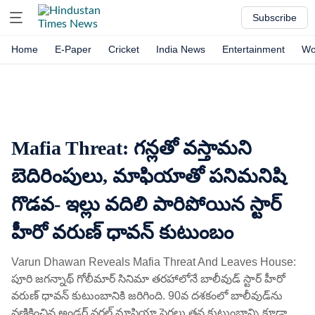
Subscribe
Home
E-Paper
Cricket
India News
Entertainment
Wo
Mafia Threat: గన్లతో వస్తామని
బెదిరింపులు, మాఫియాతో పనిమనిషి
గొడవ- ఇల్లు వదిలి పారిపోయిన స్టార్
హీరో వరుణ్ ధావన్ కుటుంబం
Varun Dhawan Reveals Mafia Threat And Leaves House:
పూరి జగన్నాథ్ గోలీమార్ సినిమా తరహాలోనే బాలీవుడ్ స్టార్ హీరో
వరుణ్ ధావన్ కుటుంబానికి జరిగింది. 90వ దశకంలో బాలీవుడ్‌ను
వణికించిన అండర్ వరల్డ్ మాఫియా సెగలు తన కుటుంబాన్ని కూడా