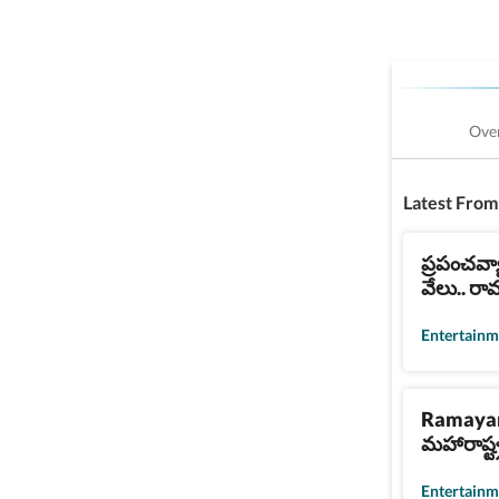
Ove
Latest From
ప్రపంచవ్యా
వేలు.. 
Entertainm
Ramayana
మహారాష్ట్
Entertainm