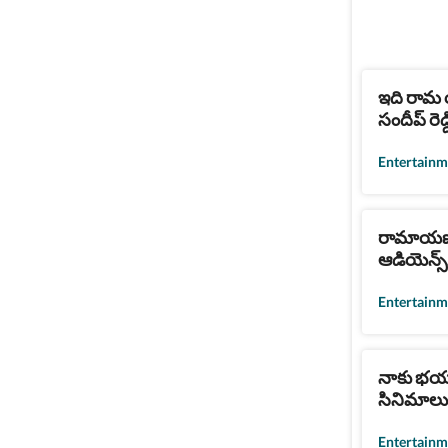
ఇది రామ 
సందీప్ రెడ
Entertainm
రామాయణ ట
ఆడియెన్స్.
Entertainm
నాకు భయప
సినిమాలు
Entertainm