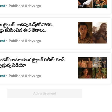
ent
Published 8 days ago
రైలర్.. ఆదిపురుష్‌తో పోలిక..
నట్లు కనిపించిన ఈ 5 తేడాలు..
ent
Published 8 days ago
ండర్ ‘రామాయణ’ ట్రైలర్ రిలీజ్- గూస్
్పిస్తున్న వీడియో
ent
Published 8 days ago