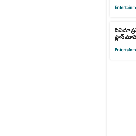
Entertainm
సినిమా ప్
ప్లాన్ మ
Entertainm