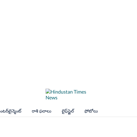
ంటర్‌టైన్మెంట్
రాశి ఫలాలు
లైఫ్‌స్టైల్
ఫోటోలు