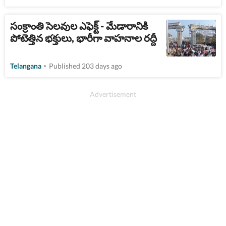
సంక్రాంతి సెలవుల ఎఫెక్ట్ - మేడారానికి
పోటెత్తిన భక్తులు, భారీగా వాహనాల రద్దీ
Telangana
Published 203 days ago