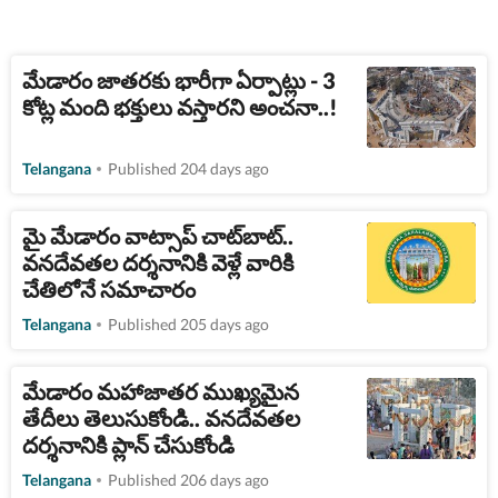
మేడారం జాతరకు భారీగా ఏర్పాట్లు - 3
కోట్ల మంది భక్తులు వస్తారని అంచనా..!
Telangana
Published 204 days ago
మై మేడారం వాట్సాప్ చాట్‌బాట్..
వనదేవతల దర్శనానికి వెళ్లే వారికి
చేతిలోనే సమాచారం
Telangana
Published 205 days ago
మేడారం మహాజాతర ముఖ్యమైన
తేదీలు తెలుసుకోండి.. వనదేవతల
దర్శనానికి ప్లాన్ చేసుకోండి
Telangana
Published 206 days ago