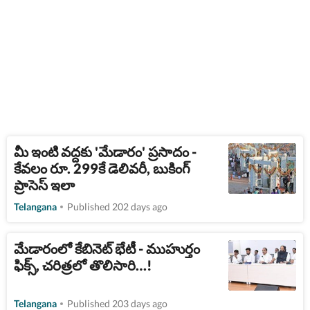
మీ ఇంటి వద్దకు 'మేడారం' ప్రసాదం -
కేవలం రూ. 299కే డెలివరీ, బుకింగ్
ప్రాసెస్ ఇలా
Telangana
Published 202 days ago
మేడారంలో కేబినెట్ భేటీ - ముహుర్తం
ఫిక్స్, చరిత్రలో తొలిసారి…!
Telangana
Published 203 days ago