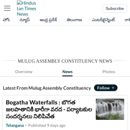
Subscribe
హోం
న్యూస్
ఆంధ్ర ప్రదేశ్
తెలంగాణ
ఎంటర్‌టైన్మెంట్
రా
MULUG ASSEMBLY CONSTITUENCY NEWS
Overview
News
Photos
Latest From Mulug Assembly Constituency
Bogatha Waterfalls : బొగత
జలపాతానికి భారీగా వరద - పర్యాటకుల
సందర్శనలు నిలిపివేత
Telangana
Published 9 days ago