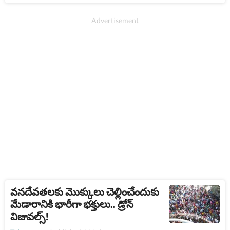
వనదేవతలకు మెుక్కులు చెల్లించేందుకు
మేడారానికి భారీగా భక్తులు.. డ్రోన్
విజువల్స్!