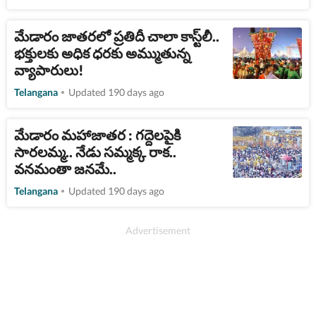
మేడారం జాతరలో ప్రతిదీ చాలా కాస్ట్‌లీ..
భక్తులకు అధిక ధరకు అమ్ముతున్న
వ్యాపారులు!
Telangana
Updated 190 days ago
మేడారం మహాజాతర : గద్దెలపైకి
సారలమ్మ.. నేడు సమ్మక్క రాక..
వనమంతా జనమే..
Telangana
Updated 190 days ago