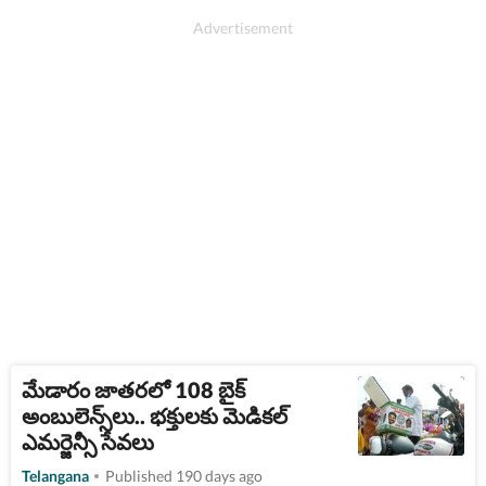
మేడారం జాతరలో 108 బైక్
అంబులెన్స్‌లు.. భక్తులకు మెడికల్
ఎమర్జెన్సీ సేవలు
Telangana
Published 190 days ago