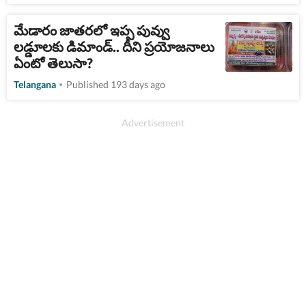
మేడారం జాతరలో ఇప్ప పువ్వు
లడ్డూలకు డిమాండ్.. దీని ప్రయోజనాలు
ఏంటో తెలుసా?
Telangana
Published 193 days ago