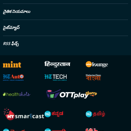
నైతిక నియమాలు
సైట్‌మ్యాప్
RSS ఫీడ్స్