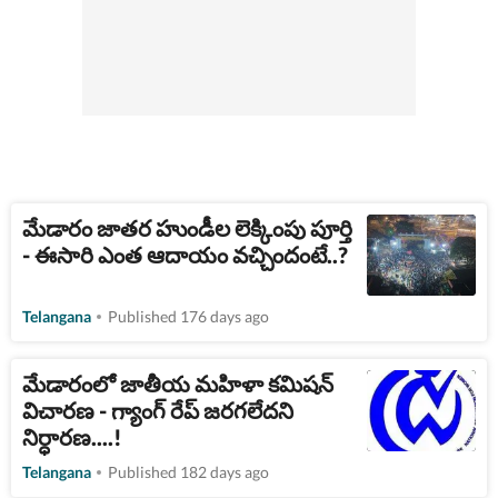
మేడారం జాతర హుండీల లెక్కింపు పూర్తి
- ఈసారి ఎంత ఆదాయం వచ్చిందంటే..?
Telangana
Published 176 days ago
మేడారంలో జాతీయ మహిళా కమిషన్
విచారణ - గ్యాంగ్ రేప్ జరగలేదని
నిర్ధారణ....!
Telangana
Published 182 days ago