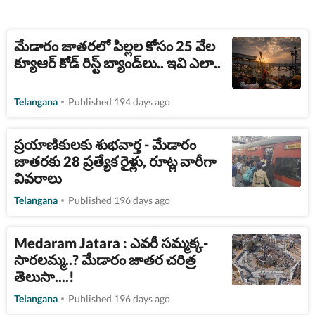
మేడారం జాతరలో పిల్లల కోసం 25 వేల
క్యూఆర్ కోడ్ రిస్ట్‌ బ్యాండ్‌లు.. ఇవి ఎలా..
Telangana
Published 194 days ago
ప్రయాణికులకు శుభవార్త - మేడారం
జాతరకు 28 ప్రత్యేక రైళ్లు, రూట్ల వారీగా
వివరాలు
Telangana
Published 196 days ago
Medaram Jatara : ఎవరీ సమ్మక్క-
సారలమ్మ..? మేడారం జాతర చరిత్ర
తెలుసా....!
Telangana
Published 196 days ago