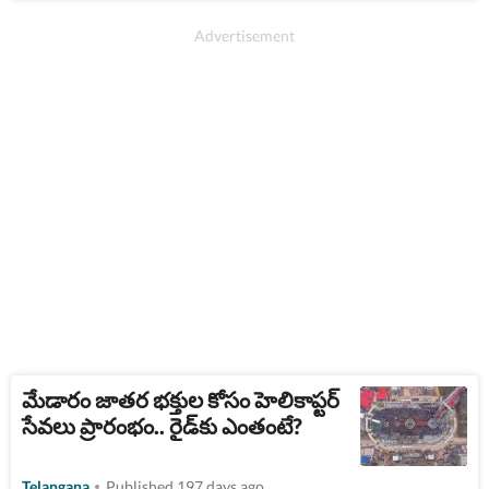
మేడారం జాతర భక్తుల కోసం హెలికాప్టర్
సేవలు ప్రారంభం.. రైడ్‌కు ఎంతంటే?
Telangana
Published 197 days ago