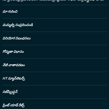
మా గురించి
మమ్మల్ని సంప్రదించండి
వినియోగ నిబంధనలు
గోప్యతా విధానం
నేటి వాతావరణం
HT న్యూస్‌లెటర్స్
సబ్‌స్క్రిప్షన్
ప్రింట్ యాడ్ రేట్స్