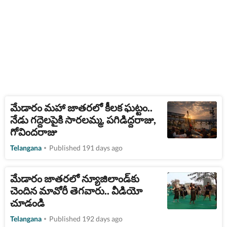
మేడారం మహా జాతరలో కీలక ఘట్టం..
నేడు గద్దెలపైకి సారలమ్మ, పగిడిద్దరాజు,
గోవిందరాజు
Telangana
Published 191 days ago
మేడారం జాతరలో న్యూజిలాండ్‌కు
చెందిన మావోరీ తెగవారు.. వీడియో
చూడండి
Telangana
Published 192 days ago