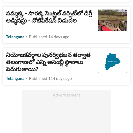
సమ్మక్క - సారక్క సెంట్రల్ వర్సిటీలో డిగ్రీ
అడ్మిషన్లు - నోటిఫికేషన్ విడుదల
Telangana
Published 14 days ago
నియోజకవర్గాల పునర్విభజన తర్వాత
తెలంగాణలో ఎన్ని అసెంబ్లీ స్థానాలు
పెరుగుతాయి?
Telangana
Published 114 days ago