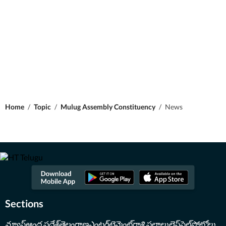
Home
/
Topic
/
Mulug Assembly Constituency
/
News
Sections
న్యూస్
ఆంధ్ర ప్రదేశ్
తెలంగాణ
ఎంటర్‌టైన్మెంట్
రాశి ఫలాలు
లైఫ్‌స్టైల్
ఫోటోలు