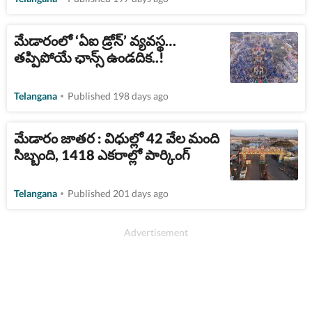
మేడారంలో ‘ఏఐ డ్రోన్’ వ్యవస్థ…
తప్పిపోయే ఛాన్స్ ఉండదిక..!
Telangana
Published 198 days ago
మేడారం జాతర : విధుల్లో 42 వేల మంది
సిబ్బంది, 1418 ఎకరాల్లో పార్కింగ్
Telangana
Published 201 days ago