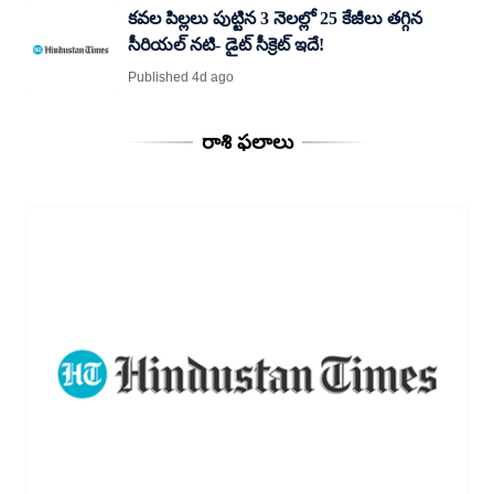
కవల పిల్లలు పుట్టిన 3 నెలల్లో 25 కేజీలు తగ్గిన
సీరియల్ నటి- డైట్ సీక్రెట్ ఇదే!
Published 4d ago
రాశి ఫలాలు