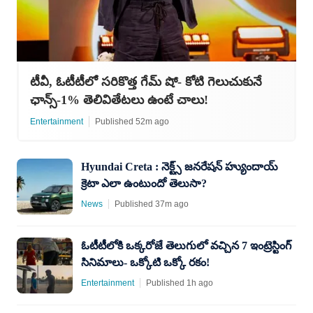
టీవీ, ఓటీటీలో సరికొత్త గేమ్ షో- కోటి గెలుచుకునే
ఛాన్స్-1% తెలివితేటలు ఉంటే చాలు!
Entertainment
Published 52m ago
Hyundai Creta : నెక్ట్స్ జనరేషన్ హ్యుందాయ్
క్రెటా ఎలా ఉంటుందో తెలుసా?
News
Published 37m ago
ఓటీటీలోకి ఒక్కరోజే తెలుగులో వచ్చిన 7 ఇంట్రెస్టింగ్
సినిమాలు- ఒక్కోటి ఒక్కో రకం!
Entertainment
Published 1h ago