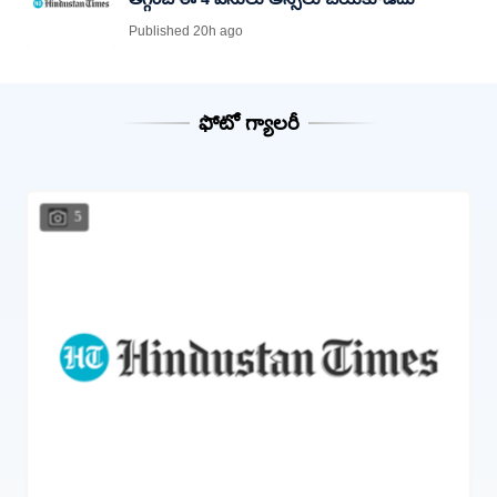
Published 20h ago
ఫోటో గ్యాలరీ
5