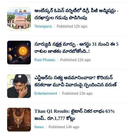
అంబేడ్కర్ ఓపెన్ వర్శిటీలో డిగ్రీ, పీజీ అడ్మిషన్లు -
దరఖాస్తుల గడువు పొడిగింపు
Telangana
Published 12h ago
సూర్యుడి నక్షత్ర మార్పు - ఆగస్టు 31 నుంచి ఈ 5
రాశుల జాతకం మారబోతోంది..!
Rasi Phalalu
Published 12h ago
ఎన్టీఆర్‌ను సత్య అవమానించాడా? కొరియన్
కనకరాజు మూవీ వివాదంపై స్పందించిన వరుణ్
Entertainment
Published 13h ago
Titan Q1 Results: టైటాన్ నికర లాభం 63%
జంప్.. రూ.1,777 కోట్లు
News
Published 14h ago