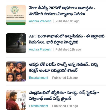
మెగా డీఎస్సీ 2025లో అక్రమాలు అవాస్తవం -
మరోసారి పాఠశాల విద్యాశాఖ వివరణ
Andhra Pradesh
Published 9h ago
AP : బంగాళాఖాతంలో అల్పపీడనం - ఈ జిల్లాలకు
పిడుగులు, భారీ వర్షాల హెచ్చరిక!
Andhra Pradesh
Published 11h ago
ఆఫర్లు లేకే ఐటెమ్ సాంగ్స్ అన్న నెటిజన్.. చిన్న
కరెక్షన్ అంటూ దిమ్మదిరిగే కౌంటర్
Entertainment
Published 11h ago
చంద్రముఖిలో జ్యోతికలా సూర్య.. రిచ్, స్టైలిష్‌గా
విశ్వనాథ్ అండ్ సన్స్ ట్రైలర్
Entertainment
Published 12h ago