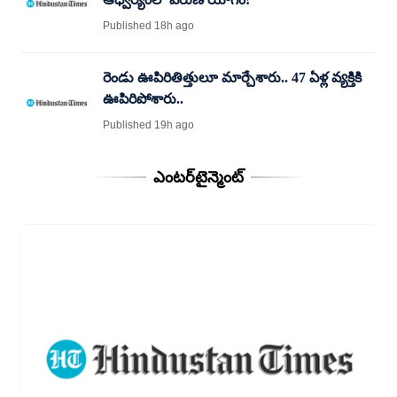
Published 18h ago
రెండు ఊపిరితిత్తులూ మార్చేశారు.. 47 ఏళ్ల వ్యక్తికి
ఊపిరిపోశారు..
Published 19h ago
ఎంటర్‌టైన్మెంట్