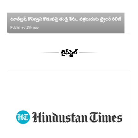
టూత్‌బ్రష్ కొనివ్వని కొడుకుపై తండ్రి కేసు.. పళ్లబురుసు ట్రైలర్ రిలీజ్
Published 15h ago
లైఫ్‌స్టైల్