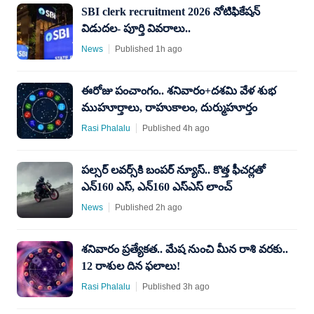
SBI clerk recruitment 2026 నోటిఫికేషన్
విడుదల- పూర్తి వివరాలు..
News
Published 1h ago
ఈరోజు పంచాంగం.. శనివారం+దశమి వేళ శుభ
ముహూర్తాలు, రాహుకాలం, దుర్ముహూర్తం
Rasi Phalalu
Published 4h ago
పల్సర్ లవర్స్‌కి బంపర్ న్యూస్.. కొత్త ఫీచర్లతో
ఎన్160 ఎస్, ఎన్160 ఎస్​ఎస్​ లాంచ్
News
Published 2h ago
శనివారం ప్రత్యేకత.. మేష నుంచి మీన రాశి వరకు..
12 రాశుల దిన ఫలాలు!
Rasi Phalalu
Published 3h ago