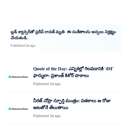
బ్లడ్ క్యాన్సర్​తో ప్రదీప్ రావత్ మృతి- ఈ సంకేతాలను అస్సలు నిర్లక్ష్యం
చేయకండి..
Published 2d ago
Quote of the Day: ఎన్నికల్లో గెలవడానికి '4M'
ఫార్ములా: ప్రశాంత్ కిశోర్ పాఠాలు
Published 2d ago
నీరజ్ చోప్రా స్ఫూర్తి మంత్రం: పతకాలు ఆ రోజు
ఆటతోనే తేలుతాయి
Published 3d ago