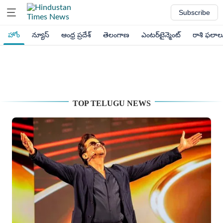
Subscribe
హోం
న్యూస్
ఆంధ్ర ప్రదేశ్
తెలంగాణ
ఎంటర్‌టైన్మెంట్
రాశి ఫలాల
TOP TELUGU NEWS