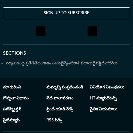
SIGN UP TO SUBSCRIBE
SECTIONS
న్యూస్
ఆంధ్ర ప్రదేశ్
తెలంగాణ
ఎంటర్‌టైన్మెంట్
రాశి ఫలాలు
లైఫ్‌స్టైల్
ఫోటోలు
మా గురించి
మమ్మల్ని సంప్రదించండి
వినియోగ నిబంధనలు
గోప్యతా విధానం
నేటి వాతావరణం
HT న్యూస్‌లెటర్స్
సబ్‌స్క్రిప్షన్
ప్రింట్ యాడ్ రేట్స్
నైతిక నియమాలు
సైట్‌మ్యాప్
RSS ఫీడ్స్