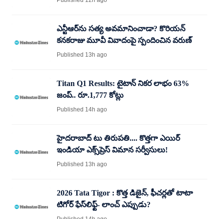
Published 12h ago
ఎన్టీఆర్‌ను సత్య అవమానించాడా? కొరియన్
కనకరాజు మూవీ వివాదంపై స్పందించిన వరుణ్
Published 13h ago
Titan Q1 Results: టైటాన్ నికర లాభం 63%
జంప్.. రూ.1,777 కోట్లు
Published 14h ago
హైదరాబాద్‌ టు తిరుపతి.... కొత్తగా ఎయిర్‌
ఇండియా ఎక్స్‌ప్రెస్‌ విమాన సర్వీసులు!
Published 13h ago
2026 Tata Tigor : కొత్త డిజైన్, ఫీచర్లతో టాటా
టిగోర్ ఫేస్​లిఫ్ట్- లాంచ్ ఎప్పుడు?