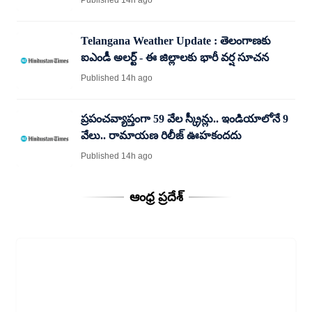
Published 14h ago
Telangana Weather Update : తెలంగాణకు
ఐఎండీ అలర్ట్ - ఈ జిల్లాలకు భారీ వర్ష సూచన
Published 14h ago
ప్రపంచవ్యాప్తంగా 59 వేల స్క్రీన్లు.. ఇండియాలోనే 9
వేలు.. రామాయణ రిలీజ్ ఊహకందదు
Published 14h ago
ఆంధ్ర ప్రదేశ్