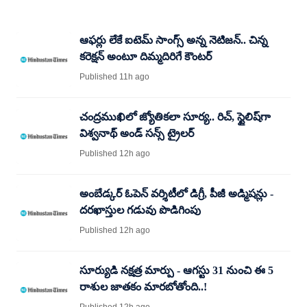
ఆఫర్లు లేకే ఐటెమ్ సాంగ్స్ అన్న నెటిజన్.. చిన్న
కరెక్షన్ అంటూ దిమ్మదిరిగే కౌంటర్
Published 11h ago
చంద్రముఖిలో జ్యోతికలా సూర్య.. రిచ్, స్టైలిష్‌గా
విశ్వనాథ్ అండ్ సన్స్ ట్రైలర్
Published 12h ago
అంబేడ్కర్ ఓపెన్ వర్శిటీలో డిగ్రీ, పీజీ అడ్మిషన్లు -
దరఖాస్తుల గడువు పొడిగింపు
Published 12h ago
సూర్యుడి నక్షత్ర మార్పు - ఆగస్టు 31 నుంచి ఈ 5
రాశుల జాతకం మారబోతోంది..!