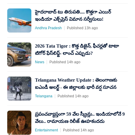
హైదరాబాద్‌ టు తిరుపతి.... కొత్తగా ఎయిర్‌
ఇండియా ఎక్స్‌ప్రెస్‌ విమాన సర్వీసులు!
Andhra Pradesh
Published 13h ago
2026 Tata Tigor : కొత్త డిజైన్, ఫీచర్లతో టాటా
టిగోర్ ఫేస్​లిఫ్ట్- లాంచ్ ఎప్పుడు?
News
Published 14h ago
Telangana Weather Update : తెలంగాణకు
ఐఎండీ అలర్ట్ - ఈ జిల్లాలకు భారీ వర్ష సూచన
Telangana
Published 14h ago
ప్రపంచవ్యాప్తంగా 59 వేల స్క్రీన్లు.. ఇండియాలోనే 9
వేలు.. రామాయణ రిలీజ్ ఊహకందదు
Entertainment
Published 14h ago