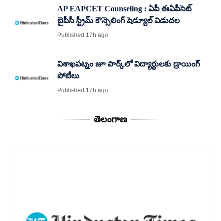
AP EAPCET Counseling : ఏపీ ఈఏపీసెట్
బైపీసీ స్ట్రీమ్ కౌన్సెలింగ్ షెడ్యూల్ విడుదల
Published 17h ago
విశాఖపట్నం జూ పార్క్‌‌లో విద్యార్థులకు డ్రాయింగ్
పోటీలు
Published 17h ago
తెలంగాణ