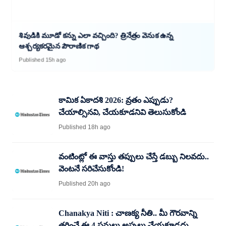
శివుడికి మూడో కన్ను ఎలా వచ్చింది? త్రినేత్రం వెనుక ఉన్న
ఆశ్చర్యకరమైన పౌరాణిక గాథ
Published 15h ago
కామిక ఏకాదశి 2026: వ్రతం ఎప్పుడు?
చేయాల్సినవి, చేయకూడనివి తెలుసుకోండి
Published 18h ago
వంటింట్లో ఈ వాస్తు తప్పులు చేస్తే డబ్బు నిలవదు..
వెంటనే సరిచేసుకోండి!
Published 20h ago
Chanakya Niti : చాణక్య నీతి.. మీ గౌరవాన్ని
తగ్గించే ఈ 4 పనులు అస్సలు చేయకూడదు