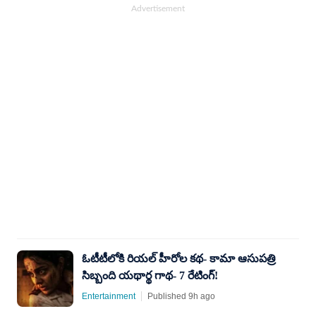
ఓటీటీలోకి రియల్ హీరోల కథ- కామా ఆసుపత్రి
సిబ్బంది యథార్థ గాథ- 7 రేటింగ్!
Entertainment
Published 9h ago