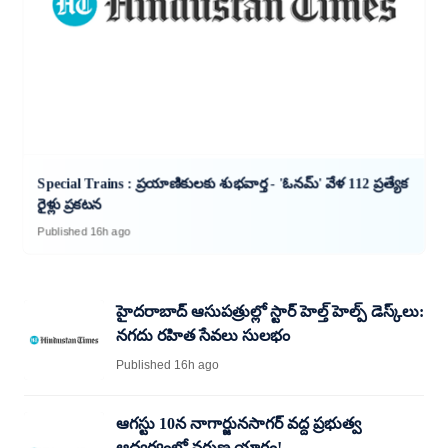
Special Trains : ప్రయాణికులకు శుభవార్త - 'ఓనమ్' వేళ 112 ప్రత్యేక
రైళ్లు ప్రకటన
Published 16h ago
హైదరాబాద్ ఆసుపత్రుల్లో స్టార్ హెల్త్ హెల్ప్ డెస్క్‌లు:
నగదు రహిత సేవలు సులభం
Published 16h ago
ఆగస్టు 10న నాగార్జునసాగర్‌ వద్ద ప్రభుత్వ
ఆధ్వర్యంలో వరుణ యాగం!