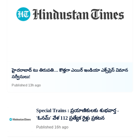
హైదరాబాద్‌ టు తిరుపతి.... కొత్తగా ఎయిర్‌ ఇండియా ఎక్స్‌ప్రెస్‌ విమాన
సర్వీసులు!
Published 13h ago
Special Trains : ప్రయాణికులకు శుభవార్త -
'ఓనమ్' వేళ 112 ప్రత్యేక రైళ్లు ప్రకటన
Published 16h ago